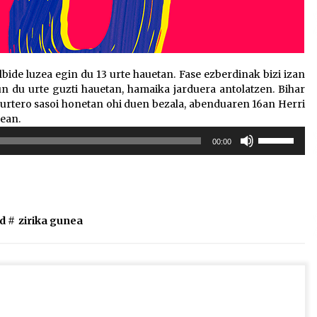
ide luzea egin du 13 urte hauetan. Fase ezberdinak bizi izan
un du urte guzti hauetan, hamaika jarduera antolatzen. Bihar
, urtero sasoi honetan ohi duen bezala, abenduaren 16an Herri
nean.
Erabili
00:00
gora/behera
gezi-
teklak
bolumena
igotzeko
d #
zirika gunea
edo
jaisteko.