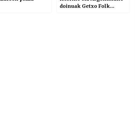
doinuak Getxo Folk
jaialdian