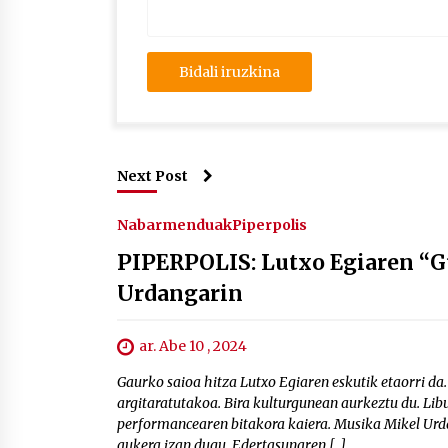
Next Post
Nabarmenduak
Piperpolis
PIPERPOLIS: Lutxo Egiaren “Gu
Urdangarin
ar. Abe 10 , 2024
Gaurko saioa hitza Lutxo Egiaren eskutik etaorri da
argitaratutakoa. Bira kulturgunean aurkeztu du. Libu
performancearen bitakora kaiera. Musika Mikel Urd
aukera izan dugu. Edertasunaren […]