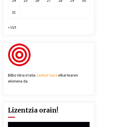
24
25
26
27
28
29
30
31
« Uzt
Bilbo Hiria irratia
Zenbat Gara
elkartearen
ekimena da.
Lizentzia orain!