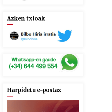
Azken txioak
Harpidetu e-postaz