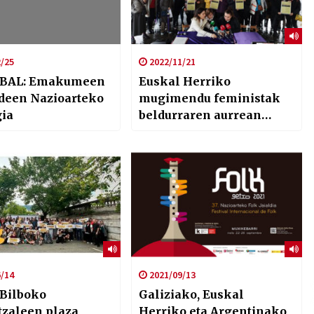
/25
2022/11/21
ABAL: Emakumeen
Euskal Herriko
deen Nazioarteko
mugimendu feministak
gia
beldurraren aurrean
justizia feminista
aldarrikatuko du
/14
2021/09/13
Bilboko
Galiziako, Euskal
tzaleen plaza
Herriko eta Argentinako