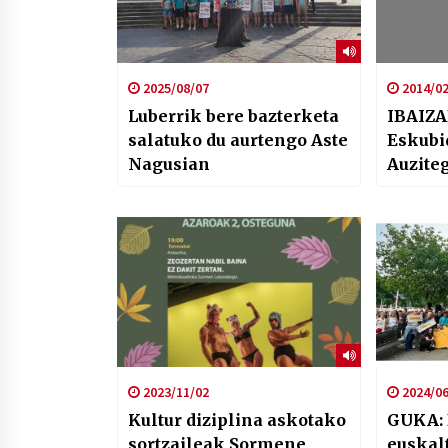
2025/08/07
2014/02
Luberrik bere bazterketa
IBAIZ
salatuko du aurtengo Aste
Eskubi
Nagusian
Auzite
2023/11/02
2024/06
Kultur diziplina askotako
GUKA: 
sortzaileak Sormene
euskal