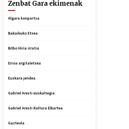
Zenbat Gara ekimenak
Algara konpartsa
Bakaikuko Etxea
Bilbo Hiria irratia
Erroa argitaletxea
Euskara jendea
Gabriel Aresti euskaltegia
Gabriel Aresti Kultura Elkartea
Gazteola