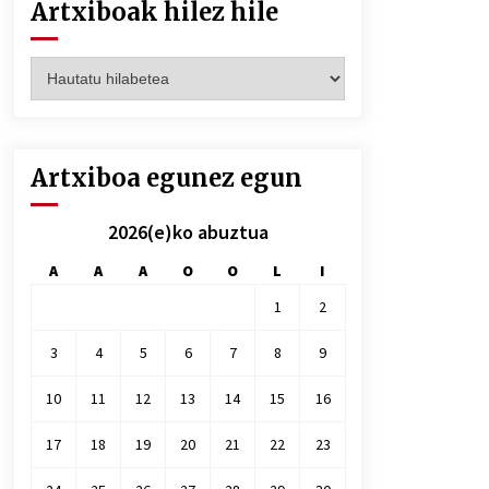
Artxiboak hilez hile
Artxiboak
hilez
hile
Artxiboa egunez egun
2026(e)ko abuztua
A
A
A
O
O
L
I
1
2
3
4
5
6
7
8
9
10
11
12
13
14
15
16
17
18
19
20
21
22
23