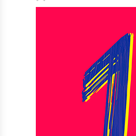
protagonista
2026/07/16
POTTO: San Pedro jaietako bertso-
saioa
2026/07/09
Auritz Iñurrietaren margoak
ikusgai Uribitarte40 aretoan
2026/07/03