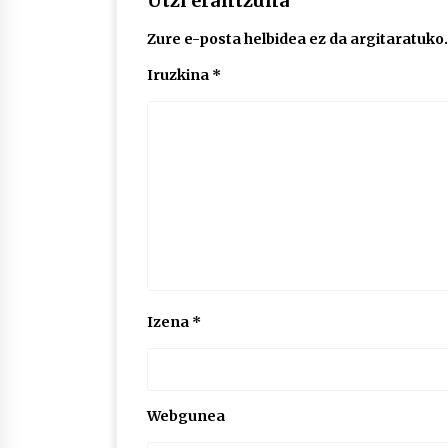
Utzi erantzuna
Zure e-posta helbidea ez da argitaratuko.
Iruzkina
*
Izena
*
Webgunea