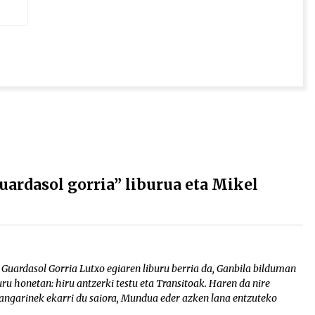
ardasol gorria” liburua eta Mikel
. Guardasol Gorria Lutxo egiaren liburu berria da, Ganbila bilduman
ru honetan: hiru antzerki testu eta Transitoak. Haren da nire
angarinek ekarri du saiora, Mundua eder azken lana entzuteko