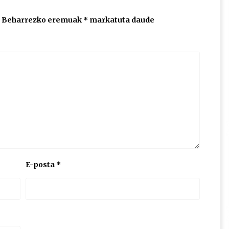
Beharrezko eremuak
*
markatuta daude
E-posta
*