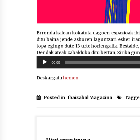
Erronda kalean kokatuta dagoen espazioak ibilb
ditu baina jende askoren laguntzari esker ira
topa egingo dute 13 urte horiengatik. Bestalde
Dendak ateak zabalduko ditu bertan, Zirika gu
Soinu
00:00
erreproduzigailua
Deskargatu
hemen
.
Posted in
Ibaizabal Magazina
Tagge