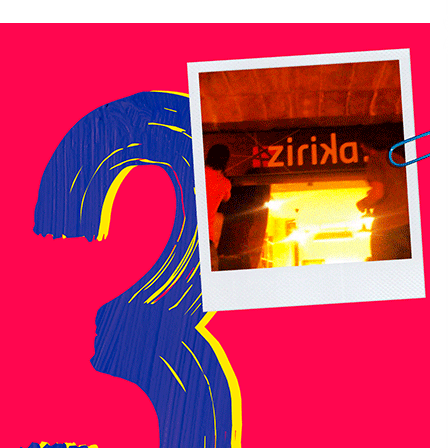
2026/07/15
Larunbatean Plentziako Itsas
Martxa ospatuko da
2026/07/07
SOINUGELA: Paul McCartney eta
Ringo Starr-en lan berriak
2026/07/03