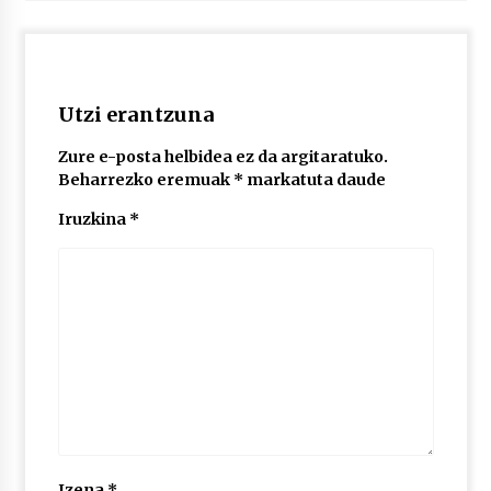
2026/07/03
MUSIBLA #297: Bide, Boards Of Canada, Somak,
Tiga, Twisted Teens, Underscores, Habia
2026/07/02
Utzi erantzuna
Zure e-posta helbidea ez da argitaratuko.
Beharrezko eremuak
*
markatuta daude
Iruzkina
*
Izena
*