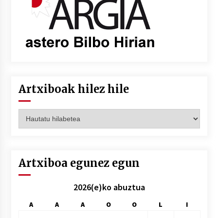
Artxiboak hilez hile
Artxiboak
hilez
hile
Artxiboa egunez egun
2026(e)ko abuztua
A
A
A
O
O
L
I