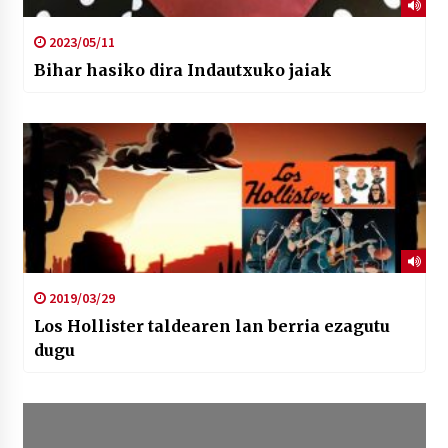
2023/05/11
Bihar hasiko dira Indautxuko jaiak
2019/03/29
Los Hollister taldearen lan berria ezagutu
dugu