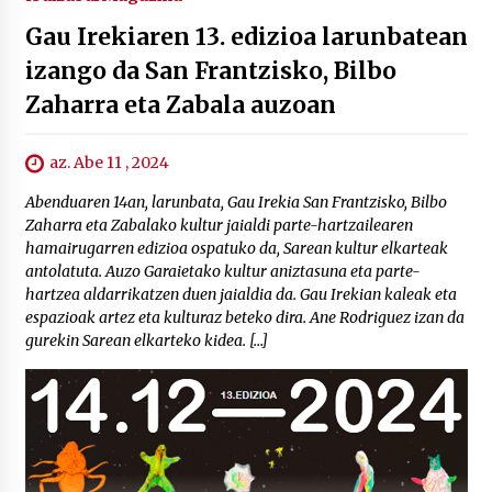
Gau Irekiaren 13. edizioa larunbatean
izango da San Frantzisko, Bilbo
Zaharra eta Zabala auzoan
az. Abe 11 , 2024
Abenduaren 14an, larunbata, Gau Irekia San Frantzisko, Bilbo
Zaharra eta Zabalako kultur jaialdi parte-hartzailearen
hamairugarren edizioa ospatuko da, Sarean kultur elkarteak
antolatuta. Auzo Garaietako kultur aniztasuna eta parte-
hartzea aldarrikatzen duen jaialdia da. Gau Irekian kaleak eta
espazioak artez eta kulturaz beteko dira. Ane Rodriguez izan da
gurekin Sarean elkarteko kidea. […]