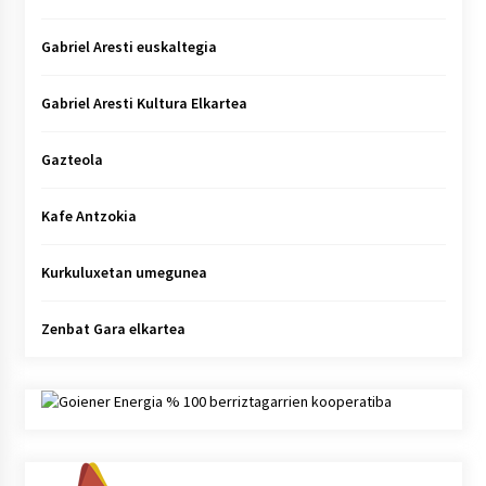
Gabriel Aresti euskaltegia
Gabriel Aresti Kultura Elkartea
Gazteola
Kafe Antzokia
Kurkuluxetan umegunea
Zenbat Gara elkartea