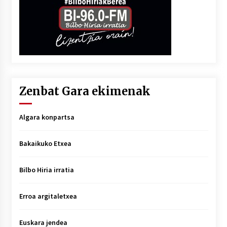
Zenbat Gara ekimenak
Algara konpartsa
Bakaikuko Etxea
Bilbo Hiria irratia
Erroa argitaletxea
Euskara jendea