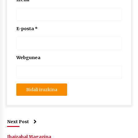
E-posta
*
Webgunea
Next Post
Ibaizabal Magazina