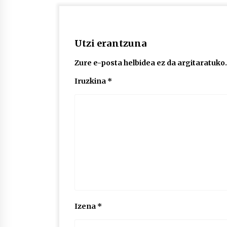
Utzi erantzuna
Zure e-posta helbidea ez da argitaratuko.
Iruzkina
*
Izena
*