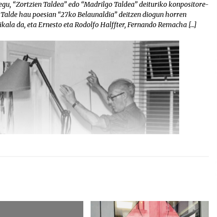
egu, “Zortzien Taldea” edo “Madrilgo Taldea” deituriko konpositore-
 Talde hau poesian “27ko Belaunaldia” deitzen diogun horren
ikala da, eta Ernesto eta Rodolfo Halffter, Fernando Remacha […]