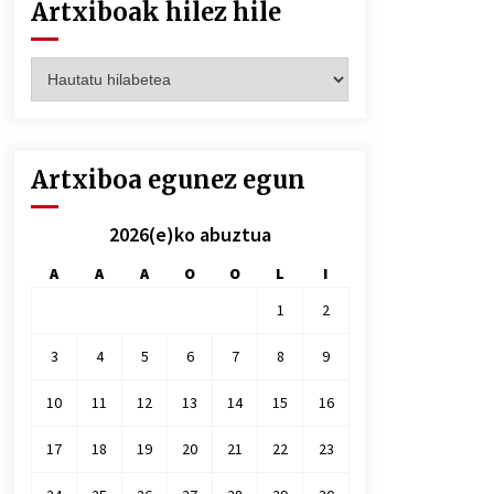
Artxiboak hilez hile
Artxiboak
hilez
hile
Artxiboa egunez egun
2026(e)ko abuztua
A
A
A
O
O
L
I
1
2
3
4
5
6
7
8
9
10
11
12
13
14
15
16
17
18
19
20
21
22
23