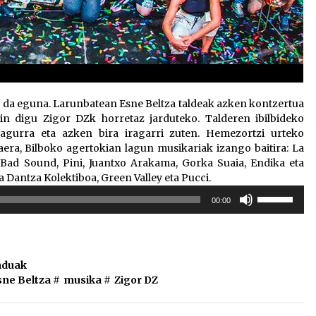
ar da eguna. Larunbatean Esne Beltza taldeak azken kontzertua
in digu Zigor DZk horretaz jarduteko. Talderen ibilbideko
 agurra eta azken bira iragarri zuten. Hemezortzi urteko
era, Bilboko agertokian lagun musikariak izango baitira: La
 Bad Sound, Pini, Juantxo Arakama, Gorka Suaia, Endika eta
a Dantza Kolektiboa, Green Valley eta Pucci.
Erabili
00:00
gora/behera
gezi-
teklak
bolumena
duak
igotzeko
sne Beltza
#
musika
#
Zigor DZ
edo
jaisteko.