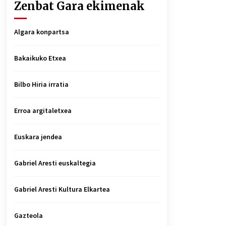
Zenbat Gara ekimenak
Algara konpartsa
Bakaikuko Etxea
Bilbo Hiria irratia
Erroa argitaletxea
Euskara jendea
Gabriel Aresti euskaltegia
Gabriel Aresti Kultura Elkartea
Gazteola