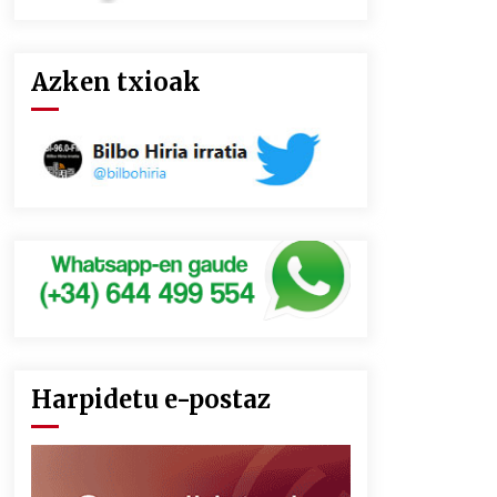
Azken txioak
Harpidetu e-postaz