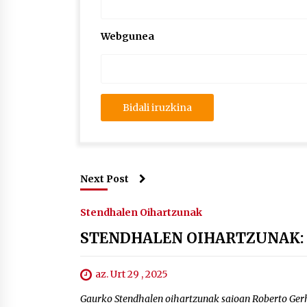
Webgunea
Next Post
Stendhalen Oihartzunak
STENDHALEN OIHARTZUNAK: "
az. Urt 29 , 2025
Gaurko Stendhalen oihartzunak saioan Roberto Gerh