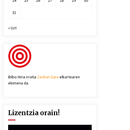
24
25
26
27
28
29
30
31
« Uzt
Bilbo Hiria irratia
Zenbat Gara
elkartearen
ekimena da.
Lizentzia orain!