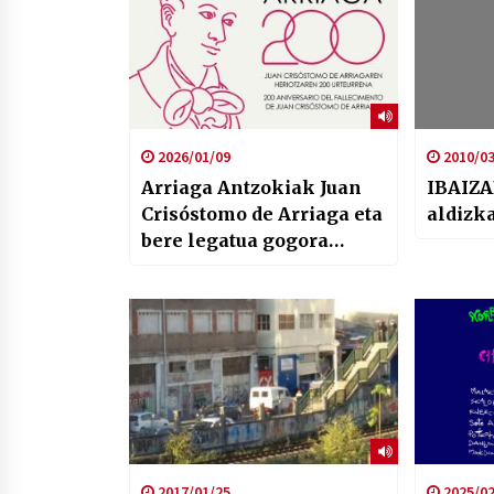
2026/01/09
2010/03
Arriaga Antzokiak Juan
IBAIZA
Crisóstomo de Arriaga eta
aldizka
bere legatua gogora
ekarriko ditu haren
heriotzaren 200.
urteurrenean
2017/01/25
2025/02