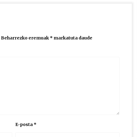
Beharrezko eremuak
*
markatuta daude
E-posta
*