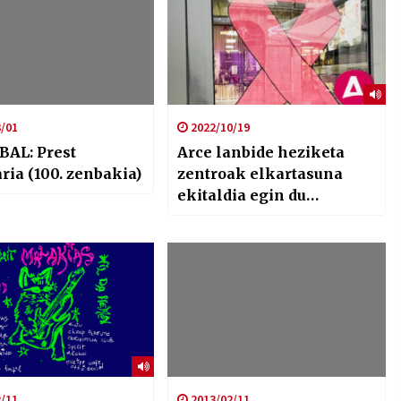
/01
2022/10/19
BAL: Prest
Arce lanbide heziketa
ria (100. zenbakia)
zentroak elkartasuna
ekitaldia egin du
Bularreko Minbiziaren
Nazioarteko egunean
/11
2013/02/11