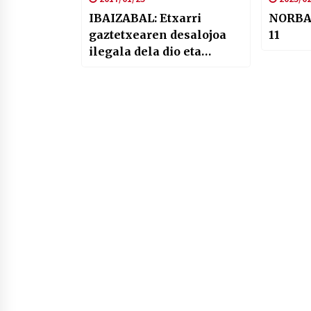
IBAIZABAL: Etxarri
NORBA
gaztetxearen desalojoa
11
ilegala dela dio eta
salaketa jarri du Bilboko
okupazio mugimenduak