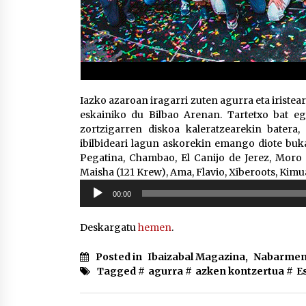
Iazko azaroan iragarri zuten agurra eta iriste
eskainiko du Bilbao Arenan. Tartetxo bat eg
zortzigarren diskoa kaleratzearekin batera,
ibilbideari lagun askorekin emango diote buka
Pegatina, Chambao, El Canijo de Jerez, Moro
Maisha (121 Krew), Ama, Flavio, Xiberoots, Kimu
Soinu
00:00
erreproduzigailua
Deskargatu
hemen
.
Posted in
Ibaizabal Magazina
,
Nabarmen
Tagged #
agurra
#
azken kontzertua
#
E