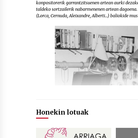
konpositorerik garrantzitsuenen artean aurki dezak
taldeko sortzailerik nabarmenenen artean dagoena.
(Lorca, Cernuda, Aleixandre, Alberti…) baliokide mus
Honekin lotuak