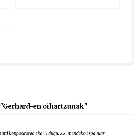
Gerhard-en oihartzunak"
ard konpositorea ekarri dugu. XX. mendeko espainiar