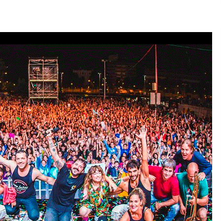
2026/07/15
Larunbatean Plentziako Itsas
Martxa ospatuko da
2026/07/07
SOINUGELA: Paul McCartney eta
Ringo Starr-en lan berriak
2026/07/03