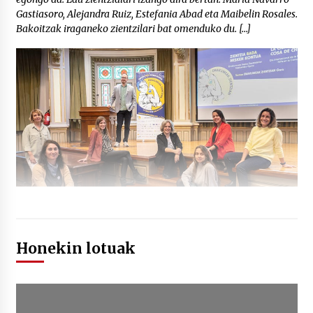
Gastiasoro, Alejandra Ruiz, Estefania Abad eta Maibelin Rosales.
Bakoitzak iraganeko zientzilari bat omenduko du. […]
Honekin lotuak