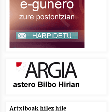
Artxiboak hilez hile