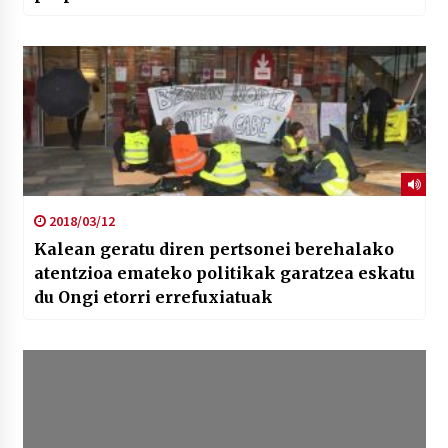
2018/03/12
Kalean geratu diren pertsonei berehalako
atentzioa emateko politikak garatzea eskatu
du Ongi etorri errefuxiatuak