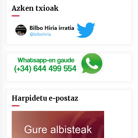
Azken txioak
Harpidetu e-postaz