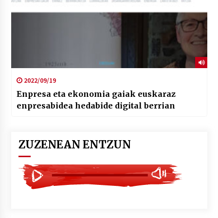
2022/09/19
Enpresa eta ekonomia gaiak euskaraz
enpresabidea hedabide digital berrian
ZUZENEAN ENTZUN