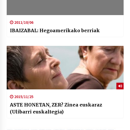
2011/10/06
IBAIZABAL: Hegoamerikako berriak
2015/11/25
ASTE HONETAN, ZER? Zinea euskaraz
(Ulibarri euskaltegia)