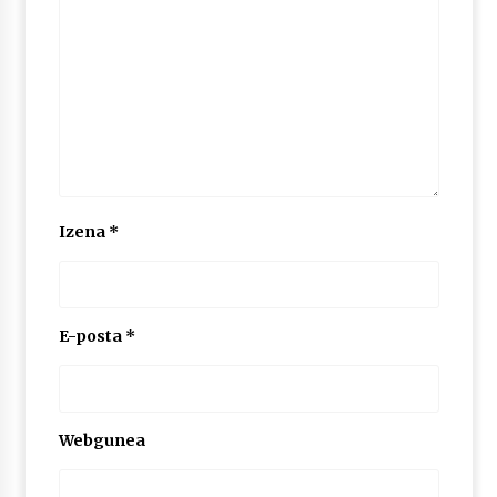
Izena
*
E-posta
*
Webgunea