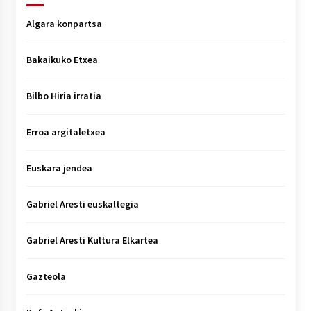
Algara konpartsa
Bakaikuko Etxea
Bilbo Hiria irratia
Erroa argitaletxea
Euskara jendea
Gabriel Aresti euskaltegia
Gabriel Aresti Kultura Elkartea
Gazteola