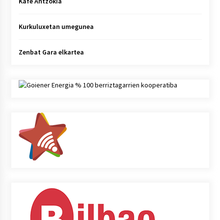
Kafe Antzokia
Kurkuluxetan umegunea
Zenbat Gara elkartea