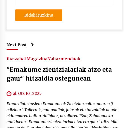
Next Post
Ibaizabal Magazina
Nabarmenduak
"Emakume zientzialariak atzo eta
gaur" hitzaldia ostegunean
al. Ots 10 , 2025
Eman diote hasiera Emakumeak Zientzian egitasmoaren 9.
edizioari. Tailerrak, emanaldiak, jolasak eta hitzaldiak daude
ekimenaren baitan. Adibidez, otsailaren 13an, Zabalguneko
eraikinean “Emakume zientzialariak atzo eta gaur” hitzaldia
egongo da. Lau zientzialari izango dira bertan: Maria Navarro