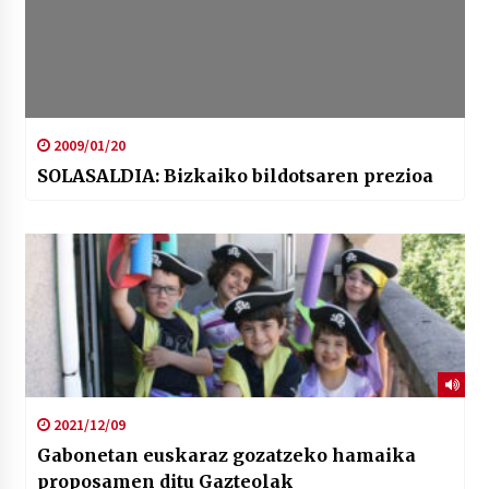
2009/01/20
SOLASALDIA: Bizkaiko bildotsaren prezioa
2021/12/09
Gabonetan euskaraz gozatzeko hamaika
proposamen ditu Gazteolak