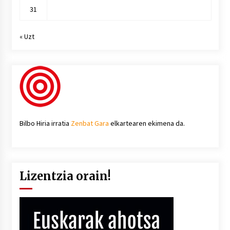
31
« Uzt
Bilbo Hiria irratia
Zenbat Gara
elkartearen ekimena da.
Lizentzia orain!