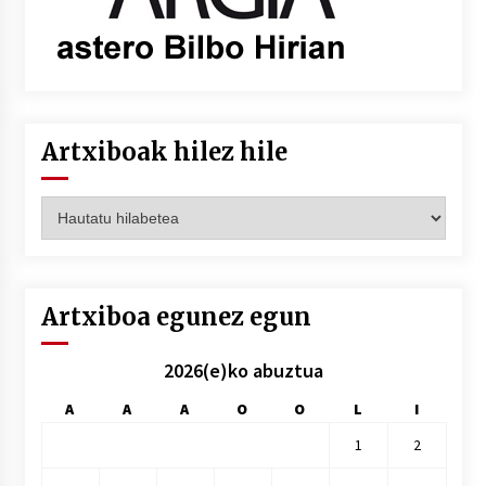
Artxiboak hilez hile
Artxiboak
hilez
hile
Artxiboa egunez egun
2026(e)ko abuztua
A
A
A
O
O
L
I
1
2