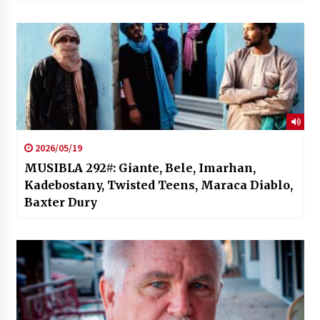
2026/05/19
MUSIBLA 292#: Giante, Bele, Imarhan,
Kadebostany, Twisted Teens, Maraca Diablo,
Baxter Dury