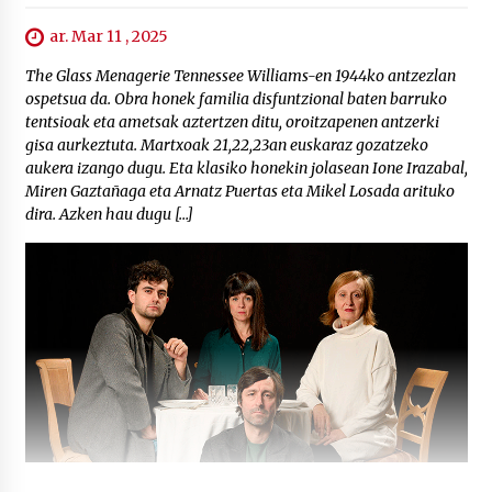
ar. Mar 11 , 2025
The Glass Menagerie Tennessee Williams-en 1944ko antzezlan
ospetsua da. Obra honek familia disfuntzional baten barruko
tentsioak eta ametsak aztertzen ditu, oroitzapenen antzerki
gisa aurkeztuta. Martxoak 21,22,23an euskaraz gozatzeko
aukera izango dugu. Eta klasiko honekin jolasean Ione Irazabal,
Miren Gaztañaga eta Arnatz Puertas eta Mikel Losada arituko
dira. Azken hau dugu […]