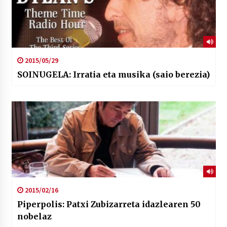
2015/05/29
SOINUGELA: Irratia eta musika (saio berezia)
2015/02/16
Piperpolis: Patxi Zubizarreta idazlearen 50
nobelaz