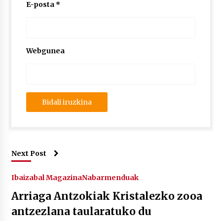
E-posta
*
Webgunea
Next Post
Ibaizabal Magazina
Nabarmenduak
Arriaga Antzokiak Kristalezko zooa
antzezlana taularatuko du