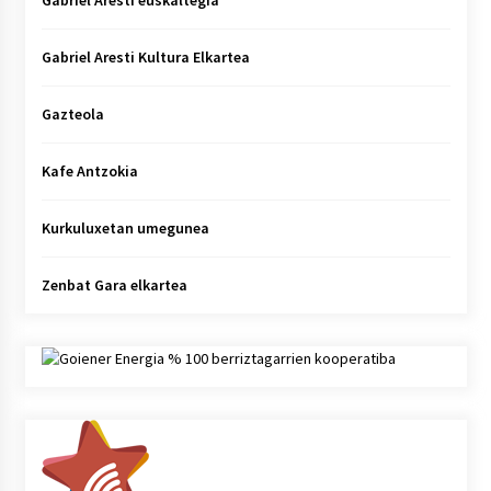
Gabriel Aresti Kultura Elkartea
Gazteola
Kafe Antzokia
Kurkuluxetan umegunea
Zenbat Gara elkartea