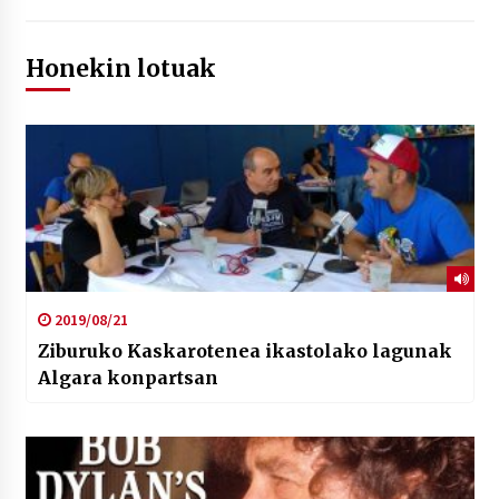
Honekin lotuak
2019/08/21
Ziburuko Kaskarotenea ikastolako lagunak
Algara konpartsan