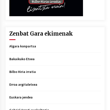
Zenbat Gara ekimenak
Algara konpartsa
Bakaikuko Etxea
Bilbo Hiria irratia
Erroa argitaletxea
Euskara jendea
Gabriel Aresti euskaltegia