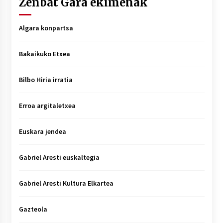
Zenbat Gara ekimenak
Algara konpartsa
Bakaikuko Etxea
Bilbo Hiria irratia
Erroa argitaletxea
Euskara jendea
Gabriel Aresti euskaltegia
Gabriel Aresti Kultura Elkartea
Gazteola