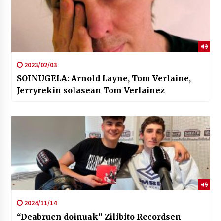
2023/02/03
SOINUGELA: Arnold Layne, Tom Verlaine,
Jerryrekin solasean Tom Verlainez
2024/11/14
“Deabruen doinuak” Zilibito Recordsen