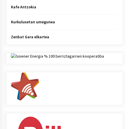
Kafe Antzokia
Kurkuluxetan umegunea
Zenbat Gara elkartea