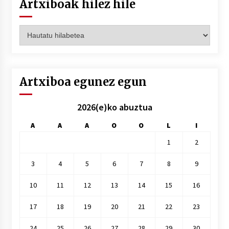
Artxiboak hilez hile
Artxiboak
hilez
hile
Artxiboa egunez egun
2026(e)ko abuztua
A
A
A
O
O
L
I
1
2
3
4
5
6
7
8
9
10
11
12
13
14
15
16
17
18
19
20
21
22
23
24
25
26
27
28
29
30