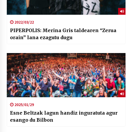
2022/03/22
PIPERPOLIS: Merina Gris taldearen “Zerua
orain” lana ezagutu dugu
2025/01/29
Esne Beltzak lagun handiz inguratuta agur
esango du Bilbon