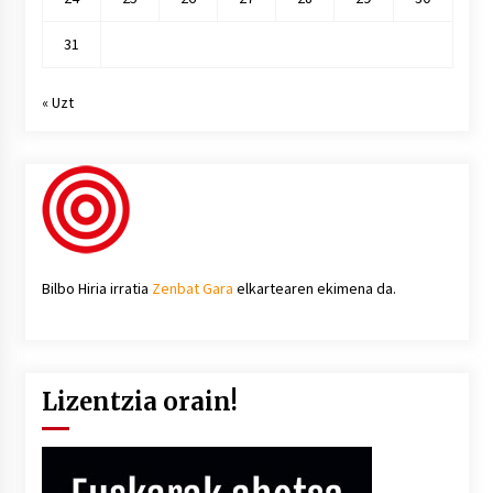
31
« Uzt
Bilbo Hiria irratia
Zenbat Gara
elkartearen ekimena da.
Lizentzia orain!