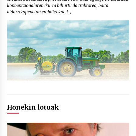
konbentzionalaren ikurra bihurtu da traktorea, baita
aldarrikapenetan erabiltzekoa […]
Honekin lotuak