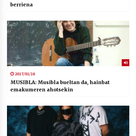
berriena
2017/01/16
MUSIBLA: Musibla bueltan da, hainbat
emakumeren ahotsekin