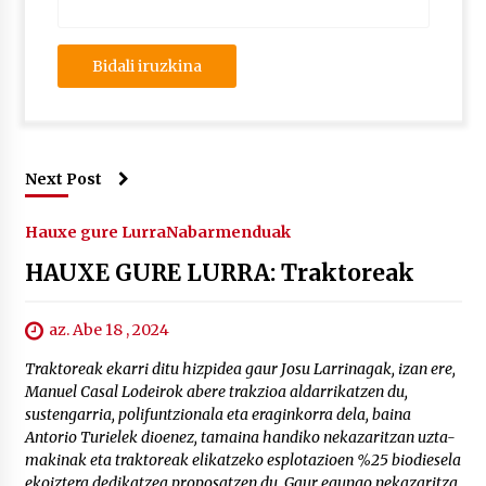
Next Post
Hauxe gure Lurra
Nabarmenduak
HAUXE GURE LURRA: Traktoreak
az. Abe 18 , 2024
Traktoreak ekarri ditu hizpidea gaur Josu Larrinagak, izan ere,
Manuel Casal Lodeirok abere trakzioa aldarrikatzen du,
sustengarria, polifuntzionala eta eraginkorra dela, baina
Antorio Turielek dioenez, tamaina handiko nekazaritzan uzta-
makinak eta traktoreak elikatzeko esplotazioen %25 biodiesela
ekoiztera dedikatzea proposatzen du. Gaur egungo nekazaritza