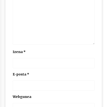
2026/07/03
MUSIBLA #297: Bide, Boards Of Canada, Somak,
Tiga, Twisted Teens, Underscores, Habia
2026/07/02
Izena
*
E-posta
*
Webgunea