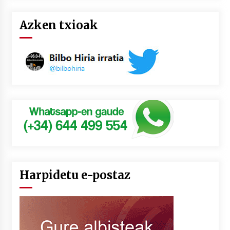
Azken txioak
Harpidetu e-postaz