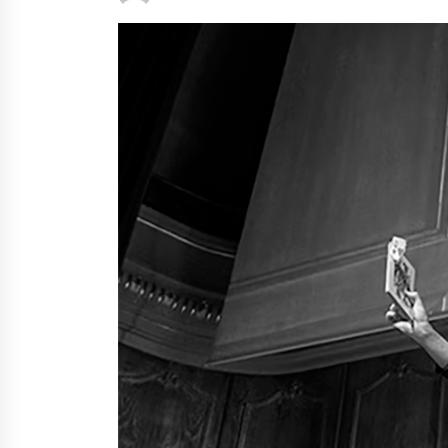
protagonista
2026/07/16
POTTO: San Pedro jaietako bertso-
saioa
2026/07/09
Auritz Iñurrietaren margoak
ikusgai Uribitarte40 aretoan
2026/07/03