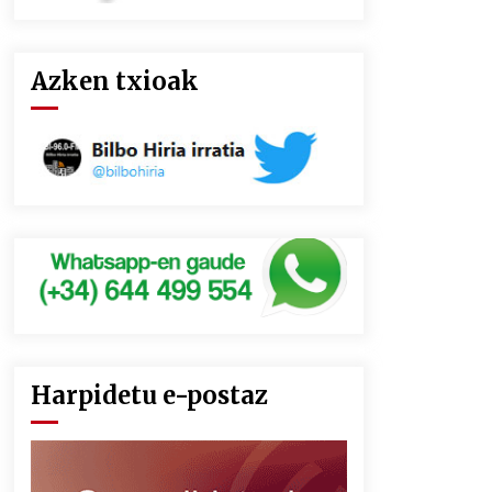
Azken txioak
Harpidetu e-postaz