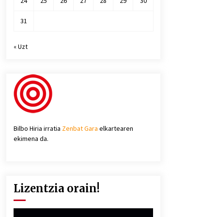
24
25
26
27
28
29
30
31
« Uzt
Bilbo Hiria irratia
Zenbat Gara
elkartearen
ekimena da.
Lizentzia orain!