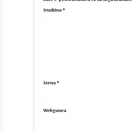
Iruzkina
*
Izena
*
Webgunea