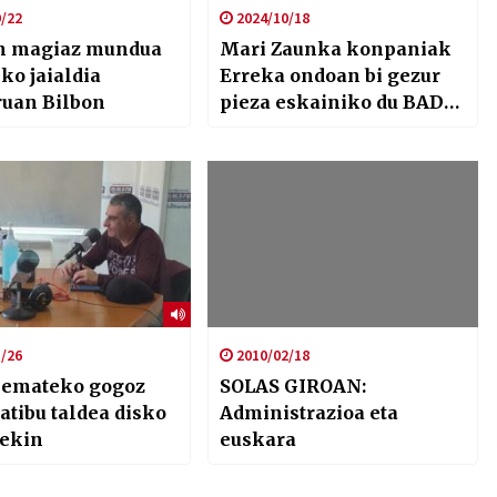
/22
2024/10/18
n magiaz mundua
Mari Zaunka konpaniak
ko jaialdia
Erreka ondoan bi gezur
ruan Bilbon
pieza eskainiko du BAD
jaialdian
/26
2010/02/18
 emateko gogoz
SOLAS GIROAN:
atibu taldea disko
Administrazioa eta
rekin
euskara