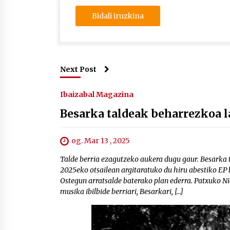
Next Post
Ibaizabal Magazina
Besarka taldeak beharrezkoa 
og. Mar 13 , 2025
Talde berria ezagutzeko aukera dugu gaur. Besarka 
2025eko otsailean argitaratuko du hiru abestiko EP 
Ostegun arratsalde baterako plan ederra. Patxuko Ni
musika ibilbide berriari, Besarkari, […]