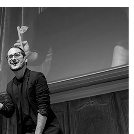
2026/07/15
Larunbatean Plentziako Itsas
Martxa ospatuko da
2026/07/07
SOINUGELA: Paul McCartney eta
Ringo Starr-en lan berriak
2026/07/03