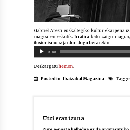
Gabriel Aresti euskaltegiko kultur ekarpena i
magoaren eskutik. Irratira batu zaigu magoa,
ilusionismoaz jardun dugu berarekin.
Soinu
00:00
erreproduzigailua
Deskargatu
hemen
.
Posted in
Ibaizabal Magazina
Tagge
Utzi erantzuna
Zure e-posta helbidea ez da argitaratuko.