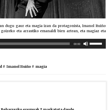
zan dugu gaur eta magia izan da protagonista, Imanol Ituiño
 goizeko eta arrastiko emanaldi bien artean, eta magiaz eta
Erabili
00:00
gora/behera
gezi-
teklak
bolumena
d #
Imanol Ituiño
#
magia
igotzeko
edo
jaisteko.
Beharrezko eremuak
*
markatuta daude