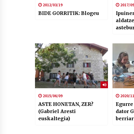
2012/03/19
2017/09
BIDE GORRITIK: Blogeu
Ipuine
aldatze
astebu
2015/06/09
2020/11
ASTE HONETAN, ZER?
Egurre
(Gabriel Aresti
dator G
euskaltegia)
berria