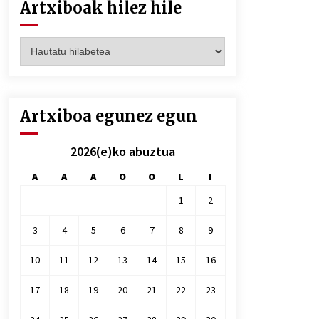
Artxiboak hilez hile
Artxiboak
hilez
hile
Artxiboa egunez egun
2026(e)ko abuztua
A
A
A
O
O
L
I
1
2
3
4
5
6
7
8
9
10
11
12
13
14
15
16
17
18
19
20
21
22
23