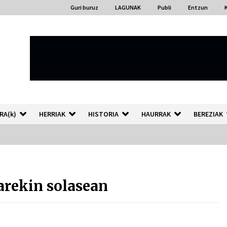
Guri buruz
LAGUNAK
Publi
Entzun
RA(k)
HERRIAK
HISTORIA
HAURRAK
BEREZIAK
“Hiztegi bat” Gorka Urbizuk
idatzitako letren hiztegia
arekin solasean
2026/07/23
Auzoportala : 1×04 Auzofoniak