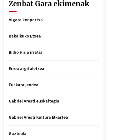
Zenbat Gara ekimenak
Algara konpartsa
Bakaikuko Etxea
Bilbo Hiria irratia
Erroa argitaletxea
Euskara jendea
Gabriel Aresti euskaltegia
Gabriel Aresti Kultura Elkartea
Gazteola