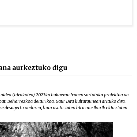
lana aurkeztuko digu
taldea (hirukotea) 2023ko bukaeran Irunen sortutako proiektua da.
bat: Beharrezkoa deiturikoa. Gaur Bira kulturgunean arituko dira.
ce desagertu ondoren, hura osatu zuten hiru musikarik ekin zioten