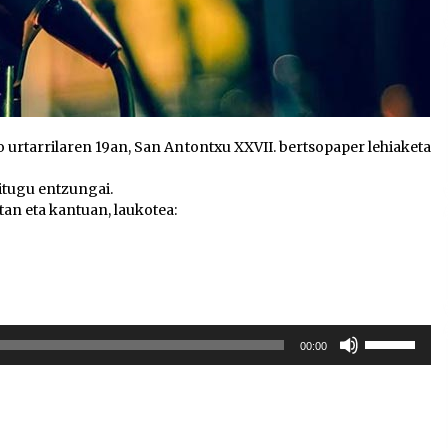
rtarrilaren 19an, San Antontxu XXVII. bertsopaper lehiaketa
itugu entzungai.
etan eta kantuan, laukotea:
Erabili
00:00
gora/behera
gezi-
teklak
bolumena
igotzeko