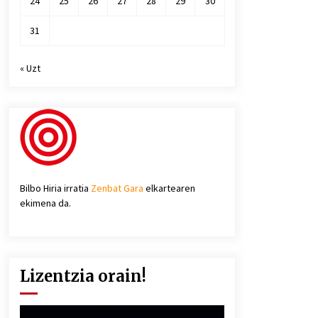
24
25
26
27
28
29
30
31
« Uzt
Bilbo Hiria irratia
Zenbat Gara
elkartearen
ekimena da.
Lizentzia orain!