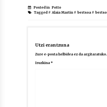
Posted in
Potto
Tagged #
Alaia Martin
#
bertsoa
#
bertso
Utzi erantzuna
Zure e-posta helbidea ez da argitaratuko.
Iruzkina
*