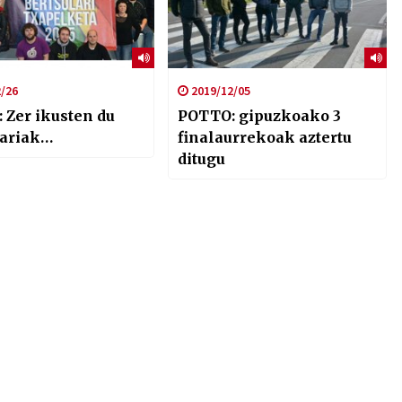
/26
2019/12/05
 Zer ikusten du
POTTO: gipuzkoako 3
lariak…
finalaurrekoak aztertu
ditugu