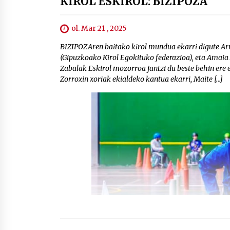
KIROL ESKIROL: BIZIPOZA
ol. Mar 21 , 2025
BIZIPOZAren baitako kirol mundua ekarri digute Ar
(Gipuzkoako Kirol Egokituko federazioa), eta Amaia
Zabalak Eskirol mozorroa jantzi du beste behin ere 
Zorroxin xoriak ekialdeko kantua ekarri, Maite […]