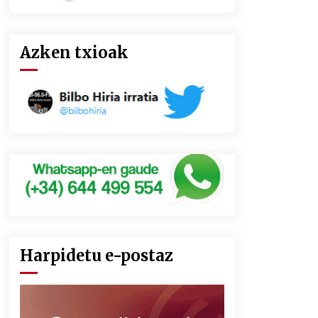
Azken txioak
Harpidetu e-postaz