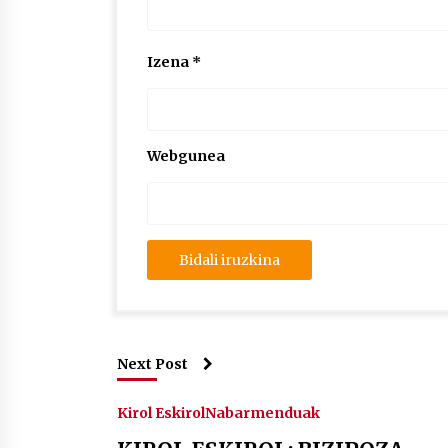
Izena
*
Webgunea
Next Post
Kirol Eskirol
Nabarmenduak