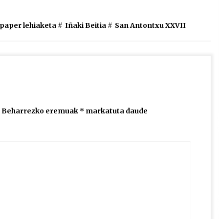
edo
jaisteko.
paper lehiaketa
#
Iñaki Beitia
#
San Antontxu XXVII
Beharrezko eremuak
*
markatuta daude