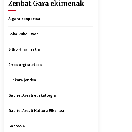
Zenbat Gara ekimenak
Algara konpartsa
Bakaikuko Etxea
Bilbo Hiria irratia
Erroa argitaletxea
Euskara jendea
Gabriel Aresti euskaltegia
Gabriel Aresti Kultura Elkartea
Gazteola