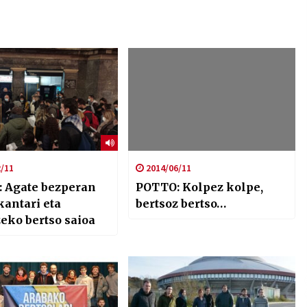
/11
2014/06/11
 Agate bezperan
POTTO: Kolpez kolpe,
kantari eta
bertsoz bertso…
eko bertso saioa