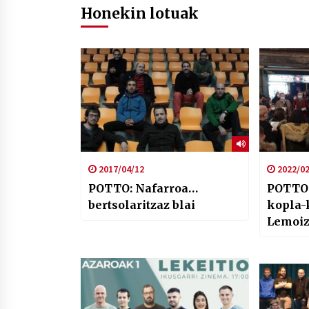
Honekin lotuak
2017/04/12
2022/02
POTTO: Nafarroa…
POTTO:
bertsolaritzaz blai
kopla-
Lemoiz