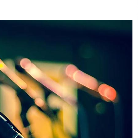
2026/07/15
Larunbatean Plentziako Itsas
Martxa ospatuko da
2026/07/07
SOINUGELA: Paul McCartney eta
Ringo Starr-en lan berriak
2026/07/03