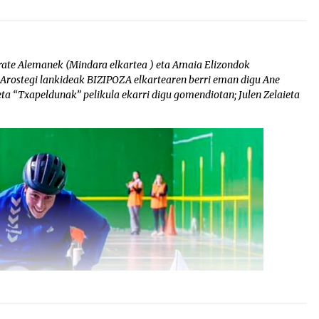
rate Alemanek (Mindara elkartea ) eta Amaia Elizondok
 Arostegi lankideak BIZIPOZA elkartearen berri eman digu Ane
eta “Txapeldunak” pelikula ekarri digu gomendiotan; Julen Zelaieta