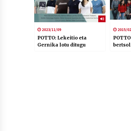
2023/11/09
2015/02
POTTO: Lekeitio eta
POTTO:
Gernika lotu ditugu
bertso