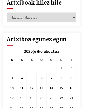
Artxiboak hilez hile
Artxiboak
hilez
hile
Artxiboa egunez egun
2026(e)ko abuztua
A
A
A
O
O
L
I
1
2
3
4
5
6
7
8
9
10
11
12
13
14
15
16
17
18
19
20
21
22
23