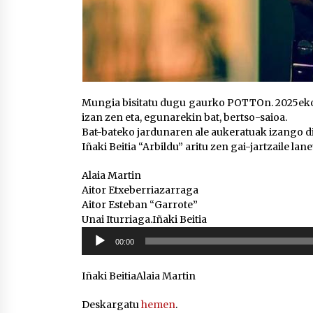
Mungia bisitatu dugu gaurko POTTOn. 2025eko u
izan zen eta, egunarekin bat, bertso-saioa.
Bat-bateko jardunaren ale aukeratuak izango d
Iñaki Beitia “Arbildu” aritu zen gai-jartzaile lan
Alaia Martin
Aitor Etxeberriazarraga
Aitor Esteban “Garrote”
Unai Iturriaga.Iñaki Beitia
Soinu
00:00
erreproduzigailua
Iñaki BeitiaAlaia Martin
Deskargatu
hemen
.