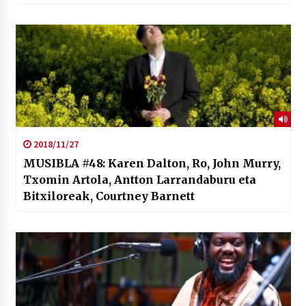
2018/11/27
MUSIBLA #48: Karen Dalton, Ro, John Murry,
Txomin Artola, Antton Larrandaburu eta
Bitxiloreak, Courtney Barnett