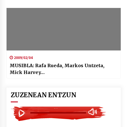
2009/02/04
MUSIBLA: Rafa Rueda, Markos Untzeta,
Mick Harvey…
ZUZENEAN ENTZUN