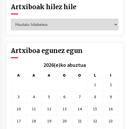
Artxiboak hilez hile
Artxiboak
hilez
hile
Artxiboa egunez egun
2026(e)ko abuztua
A
A
A
O
O
L
I
1
2
3
4
5
6
7
8
9
10
11
12
13
14
15
16
17
18
19
20
21
22
23