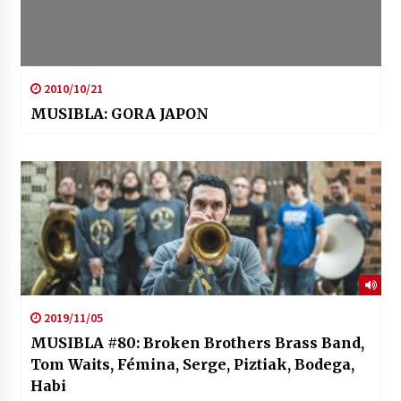
2010/10/21
MUSIBLA: GORA JAPON
2019/11/05
MUSIBLA #80: Broken Brothers Brass Band,
Tom Waits, Fémina, Serge, Piztiak, Bodega,
Habi