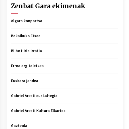
Zenbat Gara ekimenak
Algara konpartsa
Bakaikuko Etxea
Bilbo Hiria irratia
Erroa argitaletxea
Euskara jendea
Gabriel Aresti euskaltegia
Gabriel Aresti Kultura Elkartea
Gazteola