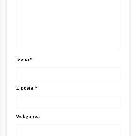
Izena
*
E-posta
*
Webgunea