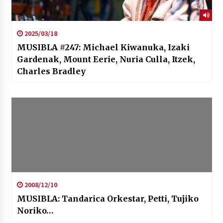
2025/03/18
MUSIBLA #247: Michael Kiwanuka, Izaki
Gardenak, Mount Eerie, Nuria Culla, Itzek,
Charles Bradley
2008/12/10
MUSIBLA: Tandarica Orkestar, Petti, Tujiko
Noriko…