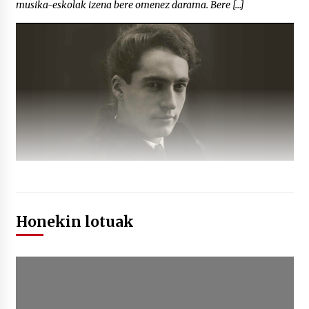
musika-eskolak izena bere omenez darama. Bere […]
Honekin lotuak