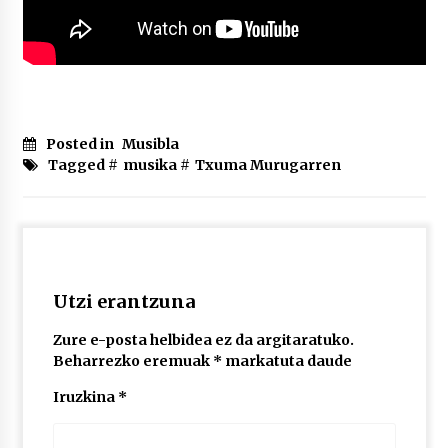
Posted in
Musibla
Tagged #
musika
#
Txuma Murugarren
Utzi erantzuna
Zure e-posta helbidea ez da argitaratuko.
Beharrezko eremuak
*
markatuta daude
Iruzkina
*