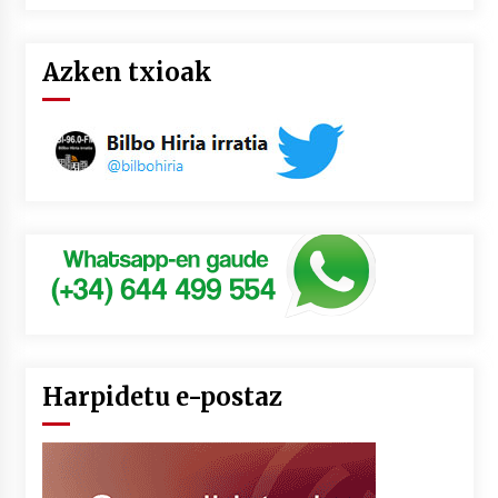
Azken txioak
Harpidetu e-postaz