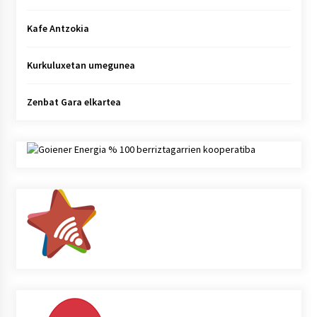
Kafe Antzokia
Kurkuluxetan umegunea
Zenbat Gara elkartea