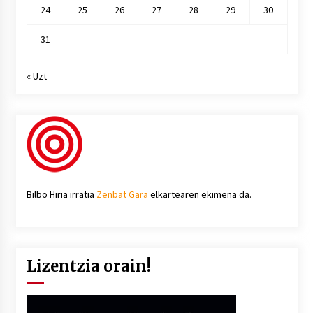
24
25
26
27
28
29
30
31
« Uzt
Bilbo Hiria irratia
Zenbat Gara
elkartearen ekimena da.
Lizentzia orain!