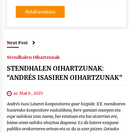
Next Post
Stendhalen Oihartzunak
STENDHALEN OIHARTZUNAK:
“ANDRÉS ISASIREN OIHARTZUNAK”
ar. Mai 6 , 2025
Andrés Isasi Linares konpositorea gaur hizpide. XX. mendearen
hasierako konpositore euskalduna, bere garaian onarpen eta
ospe nahikoa izan zuena, bai estatuan eta bai atzerrian ere,
baina orain nahiko ahaztua dagoena. Ez da batere ezaguna
publiko orokorraren artean eta ez da ia ezer jotzen. Getxoko