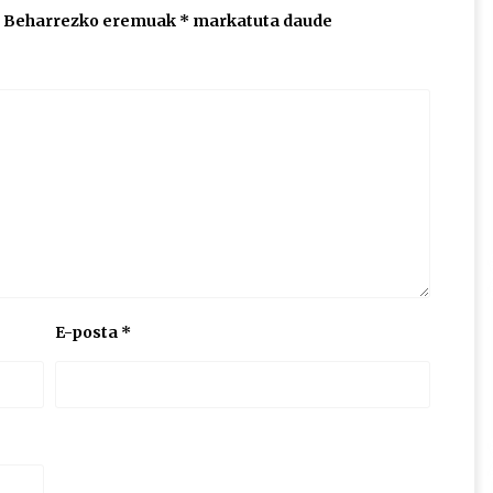
Beharrezko eremuak
*
markatuta daude
E-posta
*