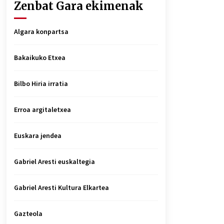
Zenbat Gara ekimenak
Algara konpartsa
Bakaikuko Etxea
Bilbo Hiria irratia
Erroa argitaletxea
Euskara jendea
Gabriel Aresti euskaltegia
Gabriel Aresti Kultura Elkartea
Gazteola