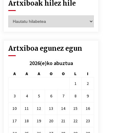
Artxiboak hilez hile
Artxiboak
hilez
hile
Artxiboa egunez egun
2026(e)ko abuztua
A
A
A
O
O
L
I
1
2
3
4
5
6
7
8
9
10
11
12
13
14
15
16
17
18
19
20
21
22
23