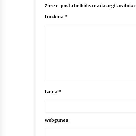
Zure e-posta helbidea ez da argitaratuko.
Iruzkina
*
Izena
*
Webgunea