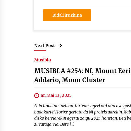
Next Post
Musibla
MUSIBLA #254: NI, Mount Eerie,
Addario, Moon Cluster
ar. Mai 13 , 2025
Saio honetan tartean-tartean, ageri ohi dira oso gust
badakarte! Horixe gertatu da NI proiektuarekin. Xab
disko berriarekin agertu zaigu 2025 honetan. Beti b
zirraragarria. Bere […]