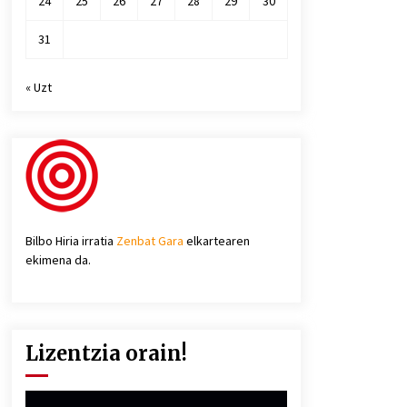
24
25
26
27
28
29
30
31
« Uzt
Bilbo Hiria irratia
Zenbat Gara
elkartearen
ekimena da.
Lizentzia orain!