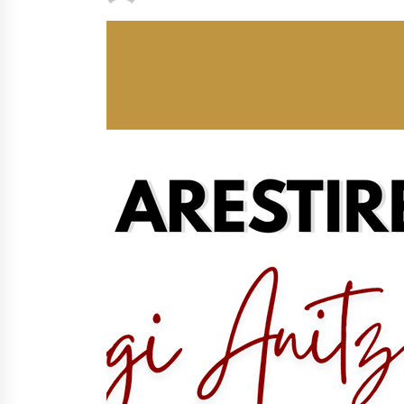
protagonista
2026/07/16
POTTO: San Pedro jaietako bertso-
saioa
2026/07/09
Auritz Iñurrietaren margoak
ikusgai Uribitarte40 aretoan
2026/07/03