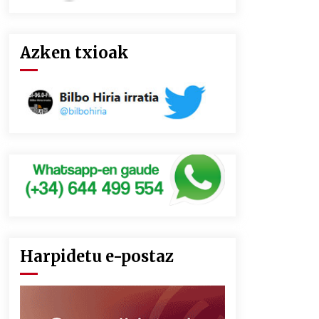
Azken txioak
Harpidetu e-postaz