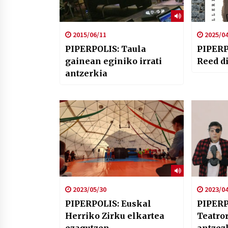
2015/06/11
2025/04
PIPERPOLIS: Taula
PIPERP
gainean eginiko irrati
Reed d
antzerkia
2023/05/30
2023/04
PIPERPOLIS: Euskal
PIPERP
Herriko Zirku elkartea
Teatro