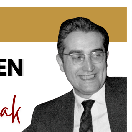
2026/07/15
Larunbatean Plentziako Itsas
Martxa ospatuko da
2026/07/07
SOINUGELA: Paul McCartney eta
Ringo Starr-en lan berriak
2026/07/03