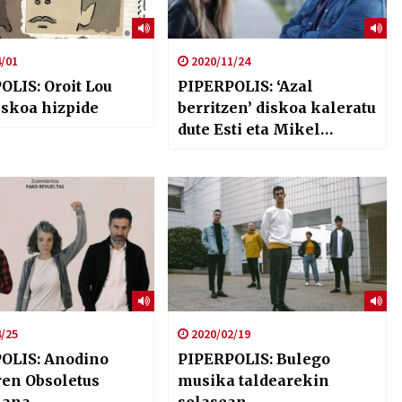
/01
2020/11/24
OLIS: Oroit Lou
PIPERPOLIS: ‘Azal
iskoa hizpide
berritzen’ diskoa kaleratu
dute Esti eta Mikel
Markezek
/25
2020/02/19
OLIS: Anodino
PIPERPOLIS: Bulego
ren Obsoletus
musika taldearekin