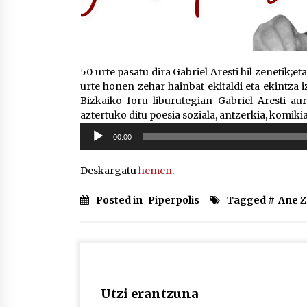
50 urte pasatu dira Gabriel Aresti hil zenetik;
urte honen zehar hainbat ekitaldi eta ekintza
Bizkaiko foru liburutegian Gabriel Aresti aur
aztertuko ditu poesia soziala, antzerkia, komikia
Soinu
00:00
erreproduzigailua
Deskargatu
hemen
.
Posted in
Piperpolis
Tagged #
Ane Z
Utzi erantzuna