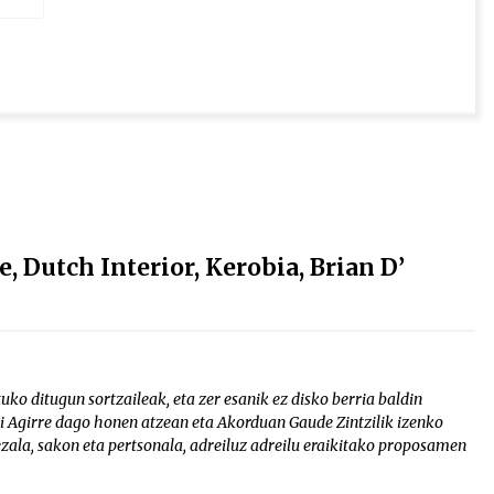
 Dutch Interior, Kerobia, Brian D’
uko ditugun sortzaileak, eta zer esanik ez disko berria baldin
i Agirre dago honen atzean eta Akorduan Gaude Zintzilik izenko
ezala, sakon eta pertsonala, adreiluz adreilu eraikitako proposamen