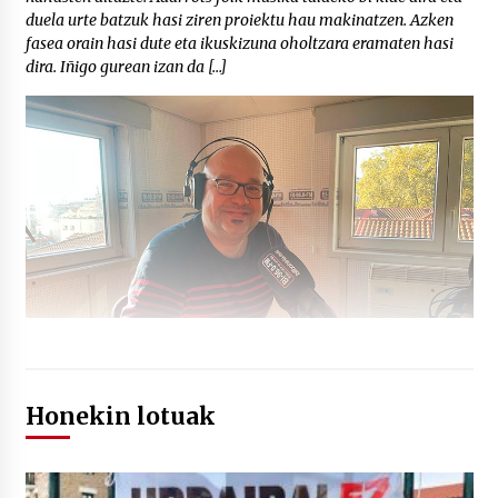
duela urte batzuk hasi ziren proiektu hau makinatzen. Azken
fasea orain hasi dute eta ikuskizuna oholtzara eramaten hasi
dira. Iñigo gurean izan da […]
Honekin lotuak