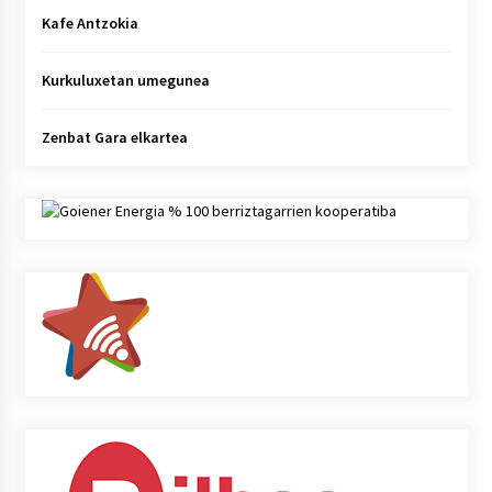
Kafe Antzokia
Kurkuluxetan umegunea
Zenbat Gara elkartea