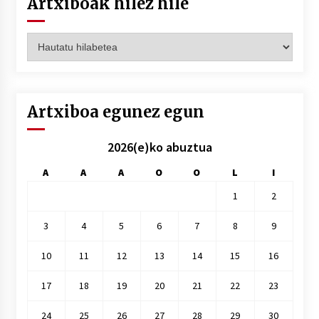
Artxiboak hilez hile
Artxiboak
hilez
hile
Artxiboa egunez egun
2026(e)ko abuztua
A
A
A
O
O
L
I
1
2
3
4
5
6
7
8
9
10
11
12
13
14
15
16
17
18
19
20
21
22
23
24
25
26
27
28
29
30