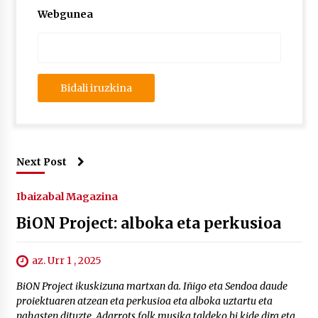
Webgunea
Next Post
Ibaizabal Magazina
BiON Project: alboka eta perkusioa
az. Urr 1 , 2025
BiON Project ikuskizuna martxan da. Iñigo eta Sendoa daude
proiektuaren atzean eta perkusioa eta alboka uztartu eta
nahasten dituzte. Adarrots folk musika taldeko bi kide dira eta