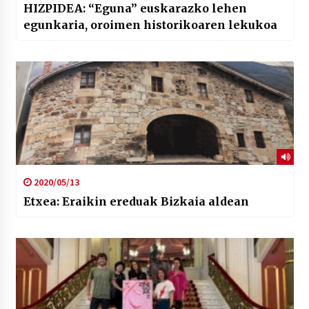
HIZPIDEA: “Eguna” euskarazko lehen
egunkaria, oroimen historikoaren lekukoa
2020/05/13
Etxea: Eraikin ereduak Bizkaia aldean