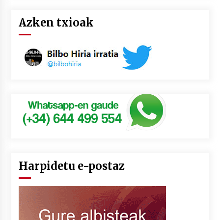
Azken txioak
Harpidetu e-postaz