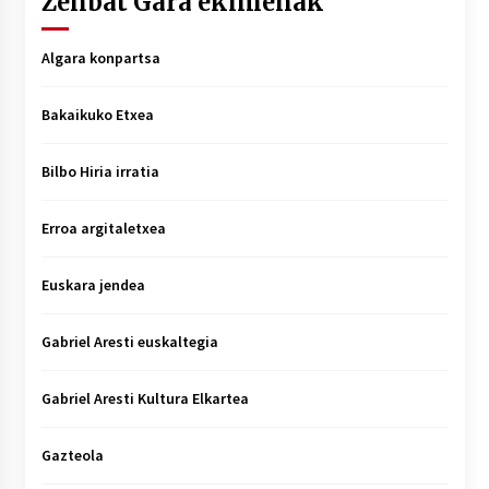
Zenbat Gara ekimenak
Algara konpartsa
Bakaikuko Etxea
Bilbo Hiria irratia
Erroa argitaletxea
Euskara jendea
Gabriel Aresti euskaltegia
Gabriel Aresti Kultura Elkartea
Gazteola