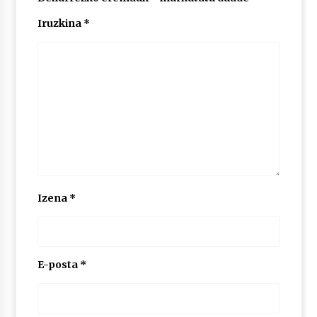
2026/07/03
Iruzkina
*
MUSIBLA #297: Bide, Boards Of Canada, Somak,
Tiga, Twisted Teens, Underscores, Habia
2026/07/02
Izena
*
E-posta
*