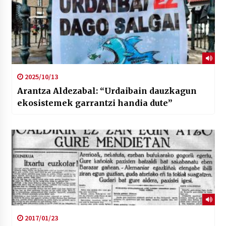
2025/10/13
Arantza Aldezabal: “Urdaibain dauzkagun
ekosistemek garrantzi handia dute”
2017/01/23