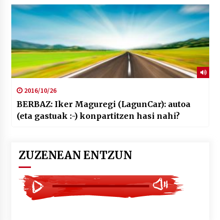
2016/10/26
BERBAZ: Iker Maguregi (LagunCar): autoa
(eta gastuak :-) konpartitzen hasi nahi?
ZUZENEAN ENTZUN