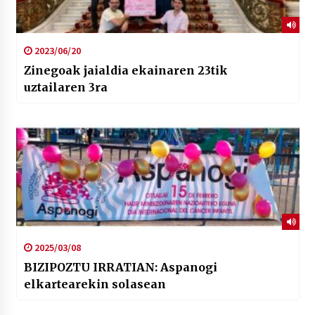
2023/06/20
Zinegoak jaialdia ekainaren 23tik
uztailaren 3ra
2025/03/08
BIZIPOZTU IRRATIAN: Aspanogi
elkartearekin solasean