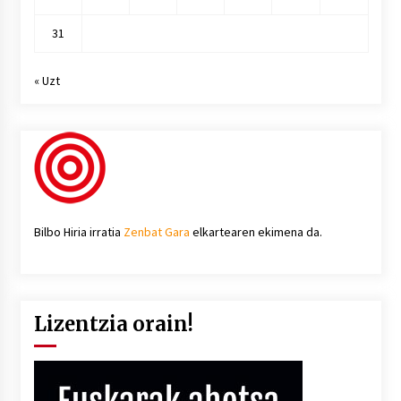
31
« Uzt
Bilbo Hiria irratia
Zenbat Gara
elkartearen ekimena da.
Lizentzia orain!