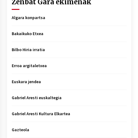
Zenbat Gara ekimenak
Algara konpartsa
Bakaikuko Etxea
Bilbo Hiria irratia
Erroa argitaletxea
Euskara jendea
Gabriel Aresti euskaltegia
Gabriel Aresti Kultura Elkartea
Gazteola