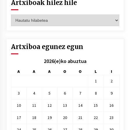
Artxiboak hilez hile
Artxiboak
hilez
hile
Artxiboa egunez egun
2026(e)ko abuztua
A
A
A
O
O
L
I
1
2
3
4
5
6
7
8
9
10
11
12
13
14
15
16
17
18
19
20
21
22
23
24
25
26
27
28
29
30