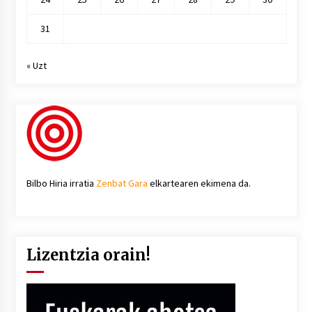
31
« Uzt
Bilbo Hiria irratia
Zenbat Gara
elkartearen ekimena da.
Lizentzia orain!