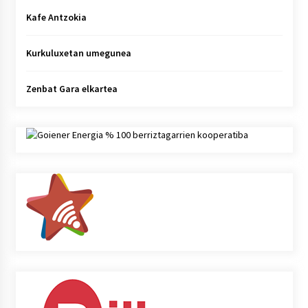
Kafe Antzokia
Kurkuluxetan umegunea
Zenbat Gara elkartea