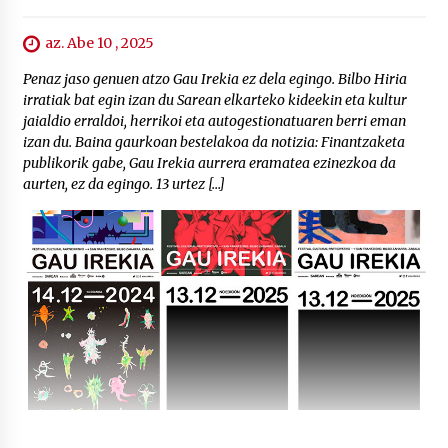
az. Abe 10 , 2025
Penaz jaso genuen atzo Gau Irekia ez dela egingo. Bilbo Hiria
irratiak bat egin izan du Sarean elkarteko kideekin eta kultur
jaialdio erraldoi, herrikoi eta autogestionatuaren berri eman
izan du. Baina gaurkoan bestelakoa da notizia: Finantzaketa
publikorik gabe, Gau Irekia aurrera eramatea ezinezkoa da
aurten, ez da egingo. 13 urtez […]