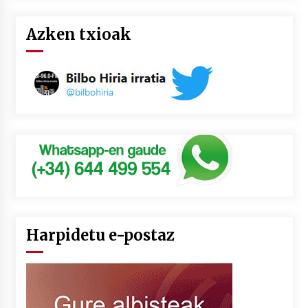
Azken txioak
Harpidetu e-postaz