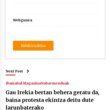
Webgunea
Next Post
Ibaizabal Magazina
Nabarmenduak
Gau Irekia bertan behera geratu da,
baina protesta ekintza deitu dute
larunbaterako