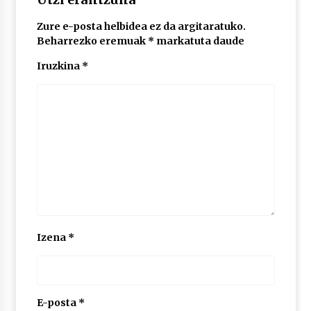
2026/07/03
Zure e-posta helbidea ez da argitaratuko.
Beharrezko eremuak
*
markatuta daude
MUSIBLA #297: Bide, Boards Of Canada, Somak,
Tiga, Twisted Teens, Underscores, Habia
Iruzkina
*
2026/07/02
Izena
*
E-posta
*