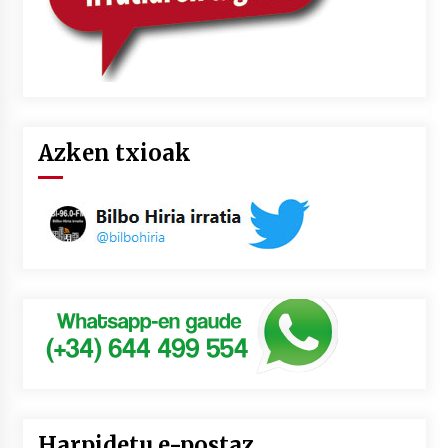
Azken txioak
Harpidetu e-postaz