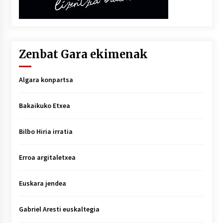
Zenbat Gara ekimenak
Algara konpartsa
Bakaikuko Etxea
Bilbo Hiria irratia
Erroa argitaletxea
Euskara jendea
Gabriel Aresti euskaltegia