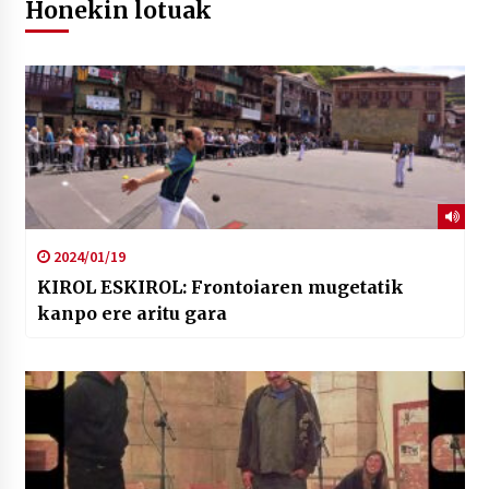
Honekin lotuak
2024/01/19
KIROL ESKIROL: Frontoiaren mugetatik
kanpo ere aritu gara