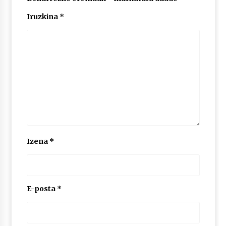
2026/07/03
Iruzkina
*
MUSIBLA #297: Bide, Boards Of Canada, Somak,
Tiga, Twisted Teens, Underscores, Habia
2026/07/02
Izena
*
E-posta
*