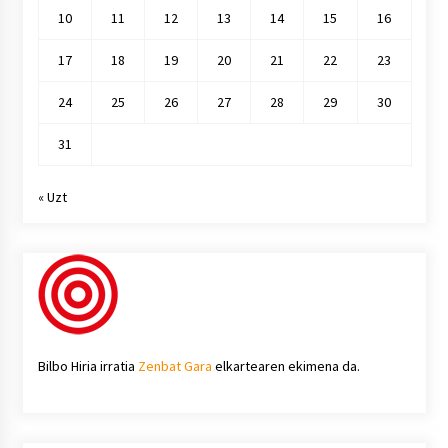
10
11
12
13
14
15
16
17
18
19
20
21
22
23
24
25
26
27
28
29
30
31
« Uzt
Bilbo Hiria irratia
Zenbat Gara
elkartearen ekimena da.