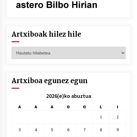
Artxiboak hilez hile
Artxiboak
hilez
hile
Artxiboa egunez egun
2026(e)ko abuztua
A
A
A
O
O
L
I
1
2
3
4
5
6
7
8
9