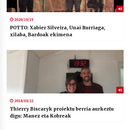
2020/10/15
POTTO: Xabier Silveira, Unai Iturriaga,
xilaba, Bardoak ekimena
2018/03/22
Thierry Biscaryk proiektu berria aurkeztu
digu: Manez eta Kobreak