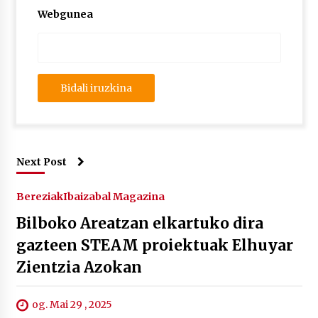
Webgunea
Next Post
Bereziak
Ibaizabal Magazina
Bilboko Areatzan elkartuko dira
gazteen STEAM proiektuak Elhuyar
Zientzia Azokan
og. Mai 29 , 2025