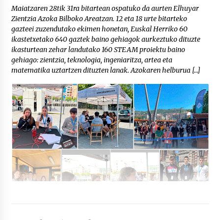
Maiatzaren 28tik 31ra bitartean ospatuko da aurten Elhuyar
Zientzia Azoka Bilboko Areatzan. 12 eta 18 urte bitarteko
gazteei zuzendutako ekimen honetan, Euskal Herriko 60
ikastetxetako 640 gaztek baino gehiagok aurkeztuko dituzte
ikasturtean zehar landutako 160 STEAM proiektu baino
gehiago: zientzia, teknologia, ingeniaritza, artea eta
matematika uztartzen dituzten lanak. Azokaren helburua […]