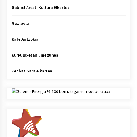
Gabriel Aresti Kultura Elkartea
Gazteola
Kafe Antzokia
Kurkuluxetan umegunea
Zenbat Gara elkartea