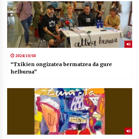
2024/10/08
“Txikien ongizatea bermatzea da gure
helburua”