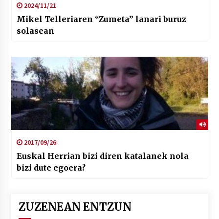
2024/11/21
Mikel Telleriaren “Zumeta” lanari buruz
solasean
2017/09/26
Euskal Herrian bizi diren katalanek nola
bizi dute egoera?
ZUZENEAN ENTZUN