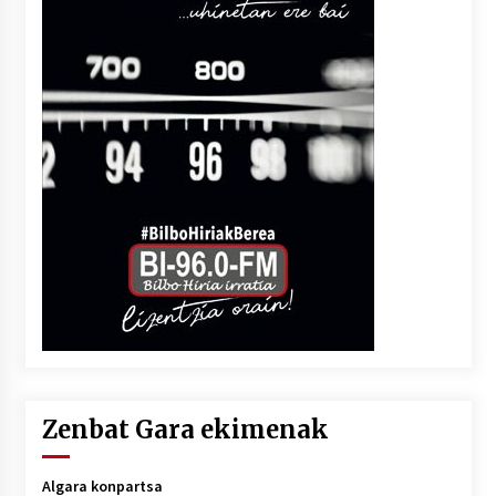
Zenbat Gara ekimenak
Algara konpartsa