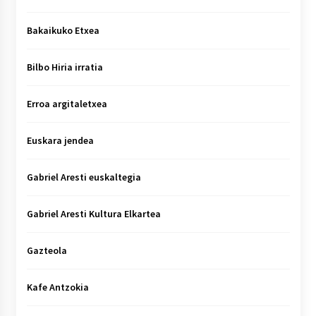
Bakaikuko Etxea
Bilbo Hiria irratia
Erroa argitaletxea
Euskara jendea
Gabriel Aresti euskaltegia
Gabriel Aresti Kultura Elkartea
Gazteola
Kafe Antzokia