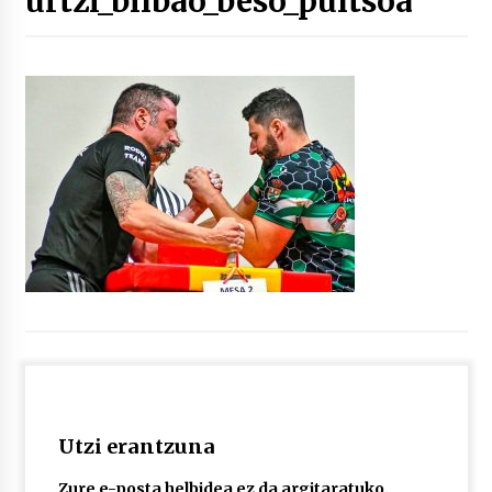
urtzi_bilbao_beso_pultsoa
“Hiztegi bat” Gorka Urbizuk idatzitako letren
hiztegia
2026/07/23
Bakaikuko barnetegitik gazteek egindako saio
berezia
2026/07/16
Tuba eta bonbardinoaren astea, Bilboko
Kontserbatorioan protagonista
2026/07/16
Auzoportala : 1×04 Auzofoniak
2026/07/15
Utzi erantzuna
Gaur abitua da Bilbao bbk live jaialdia
2026/07/09
Zure e-posta helbidea ez da argitaratuko.