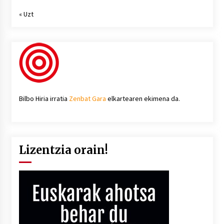
« Uzt
Bilbo Hiria irratia
Zenbat Gara
elkartearen ekimena da.
Lizentzia orain!