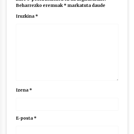
Beharrezko eremuak
*
markatuta daude
Iruzkina
*
POTTO: San Pedro jaietako bertso-saioa
2026/07/09
Larunbatean Plentziako Itsas Martxa ospatuko
da
2026/07/07
LIBURUEN ERREPUBLIKA TXIKIA: Hiragana akats
isil batekin dator beti
2026/07/07
Izena
*
Auritz Iñurrietaren margoak ikusgai
Uribitarte40 aretoan
2026/07/03
E-posta
*
SOINUGELA: Paul McCartney eta Ringo Starr-en
lan berriak