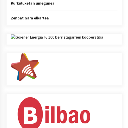
Kurkuluxetan umegunea
Zenbat Gara elkartea