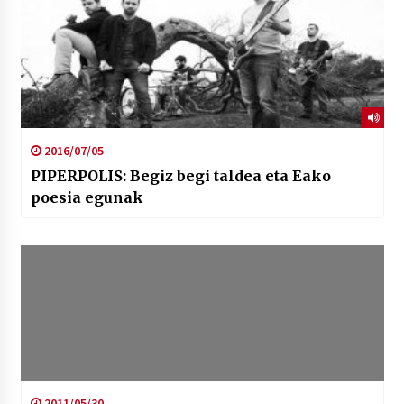
2016/07/05
PIPERPOLIS: Begiz begi taldea eta Eako
poesia egunak
2011/05/30