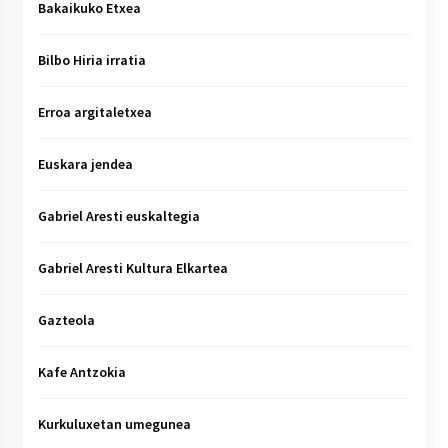
Bakaikuko Etxea
Bilbo Hiria irratia
Erroa argitaletxea
Euskara jendea
Gabriel Aresti euskaltegia
Gabriel Aresti Kultura Elkartea
Gazteola
Kafe Antzokia
Kurkuluxetan umegunea