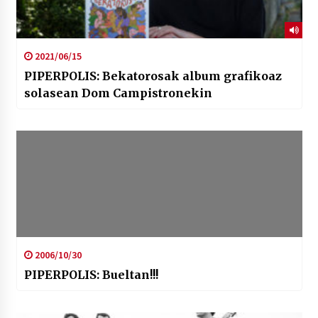
2021/06/15
PIPERPOLIS: Bekatorosak album grafikoaz
solasean Dom Campistronekin
2006/10/30
PIPERPOLIS: Bueltan!!!