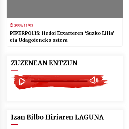
2008/11/03
PIPERPOLIS: Hedoi Etxarteren ‘Suzko Lilia’
eta Udagoieneko ostera
ZUZENEAN ENTZUN
Izan Bilbo Hiriaren LAGUNA