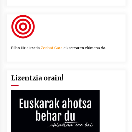
Bilbo Hiria irratia
Zenbat Gara
elkartearen ekimena da.
Lizentzia orain!