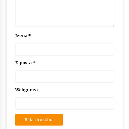
Izena
*
E-posta
*
Webgunea