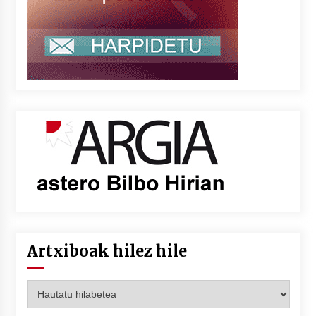
Artxiboak hilez hile
Artxiboak
hilez
hile