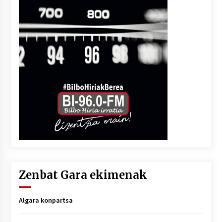
Zenbat Gara ekimenak
Algara konpartsa