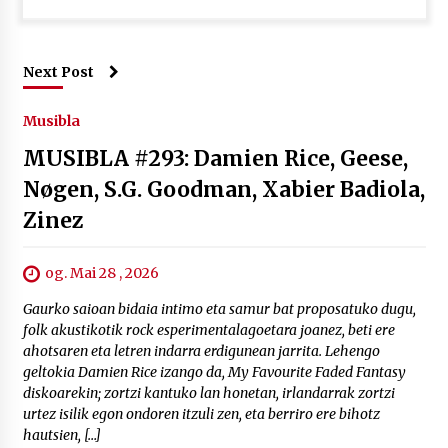
Next Post
Musibla
MUSIBLA #293: Damien Rice, Geese,
Nøgen, S.G. Goodman, Xabier Badiola,
Zinez
og. Mai 28 , 2026
Gaurko saioan bidaia intimo eta samur bat proposatuko dugu,
folk akustikotik rock esperimentalagoetara joanez, beti ere
ahotsaren eta letren indarra erdigunean jarrita. Lehengo
geltokia Damien Rice izango da, My Favourite Faded Fantasy
diskoarekin; zortzi kantuko lan honetan, irlandarrak zortzi
urtez isilik egon ondoren itzuli zen, eta berriro ere bihotz
hautsien, […]