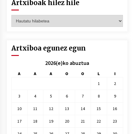
Artxiboak hilez hile
Artxiboak
hilez
hile
Artxiboa egunez egun
2026(e)ko abuztua
A
A
A
O
O
L
I
1
2
3
4
5
6
7
8
9
10
11
12
13
14
15
16
17
18
19
20
21
22
23
24
25
26
27
28
29
30