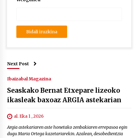
Next Post
Ibaizabal Magazina
Seaskako Bernat Etxepare lizeoko
ikasleak baxoaz ARGIA astekarian
al. Eka 1 , 2026
Argia astekariaren aste honetako zenbakiaren errepasoa egin
dugu Maria Ortega kazetariarekin. Azalean, desobedientzia