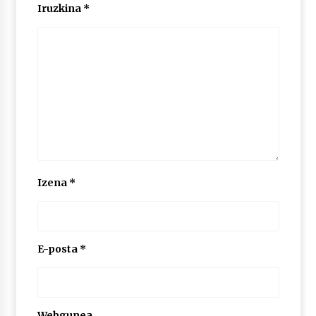
2026/07/03
Iruzkina
*
MUSIBLA #297: Bide, Boards Of Canada, Somak,
Tiga, Twisted Teens, Underscores, Habia
2026/07/02
Izena
*
E-posta
*
Webgunea