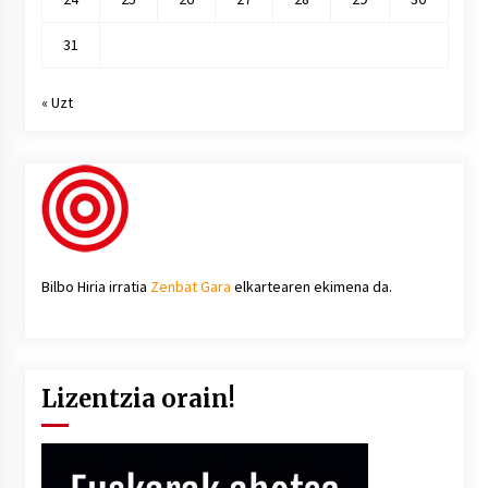
31
« Uzt
Bilbo Hiria irratia
Zenbat Gara
elkartearen ekimena da.
Lizentzia orain!