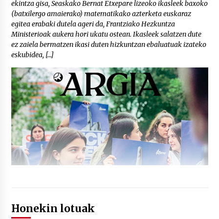
ekintza gisa, Seaskako Bernat Etxepare lizeoko ikasleek baxoko
(batxilergo amaierako) matematikako azterketa euskaraz
egitea erabaki dutela ageri da, Frantziako Hezkuntza
Ministerioak aukera hori ukatu ostean. Ikasleek salatzen dute
ez zaiela bermatzen ikasi duten hizkuntzan ebaluatuak izateko
eskubidea, […]
Honekin lotuak