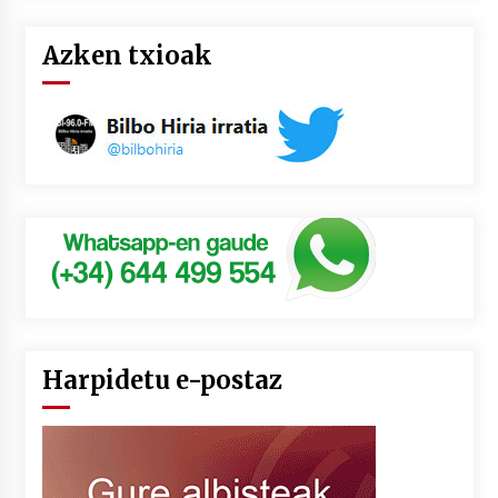
Azken txioak
Harpidetu e-postaz