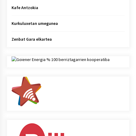
Kafe Antzokia
Kurkuluxetan umegunea
Zenbat Gara elkartea