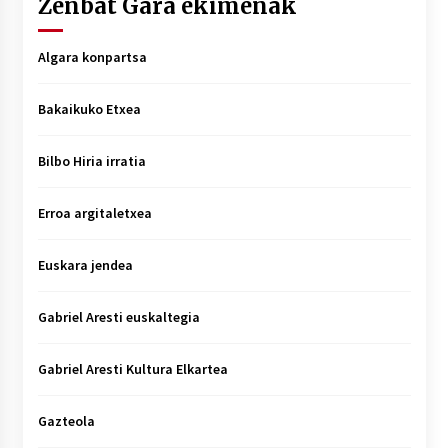
Zenbat Gara ekimenak
Algara konpartsa
Bakaikuko Etxea
Bilbo Hiria irratia
Erroa argitaletxea
Euskara jendea
Gabriel Aresti euskaltegia
Gabriel Aresti Kultura Elkartea
Gazteola