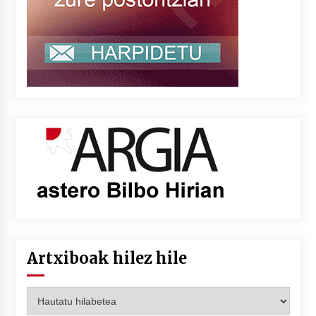
Artxiboak hilez hile
Artxiboak
hilez