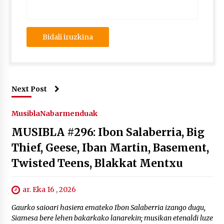
Next Post
Musibla
Nabarmenduak
MUSIBLA #296: Ibon Salaberria, Big
Thief, Geese, Iban Martin, Basement,
Twisted Teens, Blakkat Mentxu
ar. Eka 16 , 2026
Gaurko saioari hasiera emateko Ibon Salaberria izango dugu,
Siamesa bere lehen bakarkako lanarekin; musikan etenaldi luze