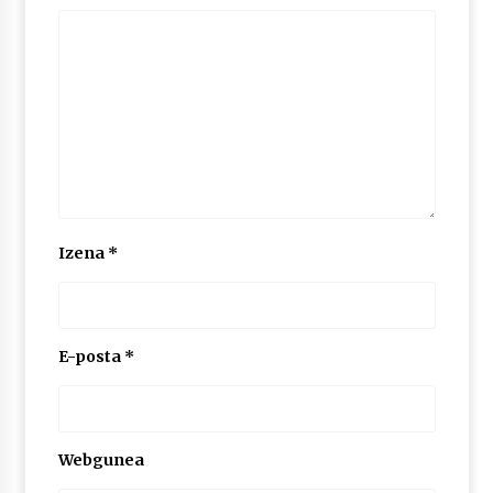
Izena
*
E-posta
*
Webgunea