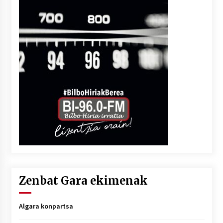
Zenbat Gara ekimenak
Algara konpartsa