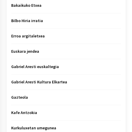
Bakaikuko Etxea
Bilbo Hiria irratia
Erroa argitaletxea
Euskara jendea
Gabriel Aresti euskaltegia
Gabriel Aresti Kultura Elkartea
Gazteola
Kafe Antzokia
Kurkuluxetan umegunea