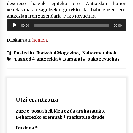
2026/07/03
deseroso batzuk egiteko ere. Antzezlan honen
xehetasunak ezagutzeko gurekin da, hain zuzen ere,
antzezlanaren zuzendaria, Pako Revueltas.
MUSIBLA #297: Bide, Boards Of Canada, Somak,
Soinu
Tiga, Twisted Teens, Underscores, Habia
00:00
00:00
erreproduzigailua
2026/07/02
DEskargatu
hemen
.
Posted in
Ibaizabal Magazina
,
Nabarmenduak
Tagged #
antzerkia
#
Barsanti
#
pako revueltas
Utzi erantzuna
Zure e-posta helbidea ez da argitaratuko.
Beharrezko eremuak
*
markatuta daude
Iruzkina
*