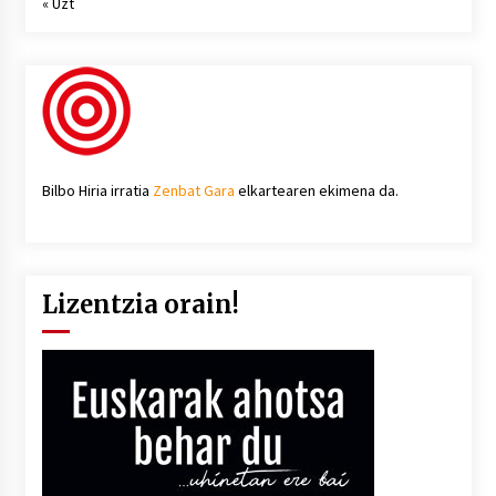
« Uzt
Bilbo Hiria irratia
Zenbat Gara
elkartearen ekimena da.
Lizentzia orain!