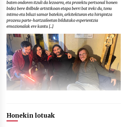
baten ondoren itzuli da lezoarra, eta proiektu pertsonal honen
bidez bere ibilbide artistikoan etapa berri bat ireki du, tonu
intimo eta biluzi samar batekin, arkitekturan eta hirigintza
prozesu parte-hartzaileetan bildutako esperientzia
emozionalak ere kantu […]
Honekin lotuak