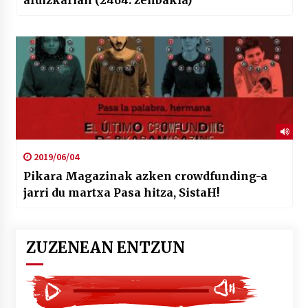
2019/06/04
Pikara Magazinak azken crowdfunding-a
jarri du martxa Pasa hitza, SistaH!
ZUZENEAN ENTZUN