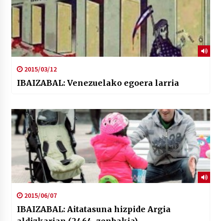
2015/03/12
IBAIZABAL: Venezuelako egoera larria
2015/06/07
IBAIZABAL: Aitatasuna hizpide Argia
aldizkarian (2464. zenbakia)