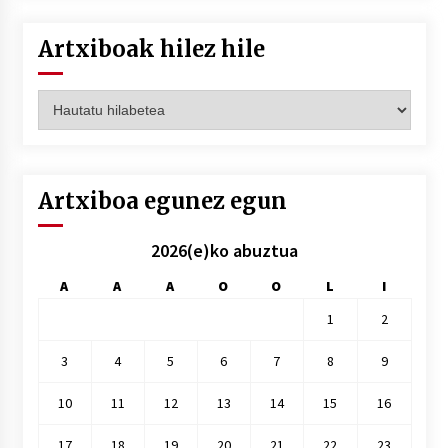
Artxiboak hilez hile
Artxiboak
hilez
hile
Artxiboa egunez egun
2026(e)ko abuztua
A
A
A
O
O
L
I
1
2
3
4
5
6
7
8
9
10
11
12
13
14
15
16
17
18
19
20
21
22
23