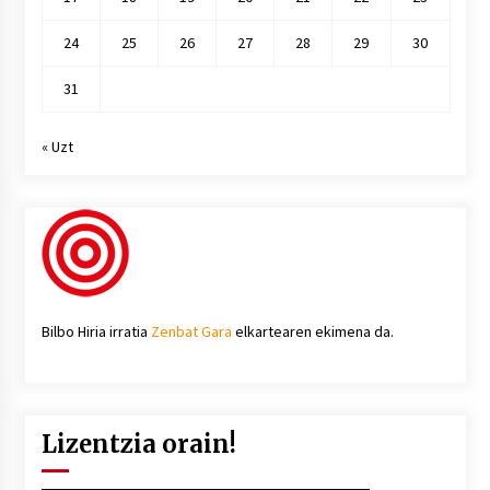
24
25
26
27
28
29
30
31
« Uzt
Bilbo Hiria irratia
Zenbat Gara
elkartearen ekimena da.
Lizentzia orain!