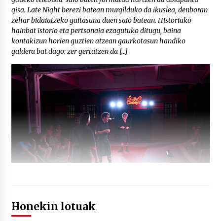
gisa. Late Night berezi batean murgilduko da ikuslea, denboran
zehar bidaiatzeko gaitasuna duen saio batean. Historiako
hainbat istorio eta pertsonaia ezagutuko ditugu, baina
kontakizun horien guztien atzean gaurkotasun handiko
galdera bat dago: zer gertatzen da […]
Honekin lotuak