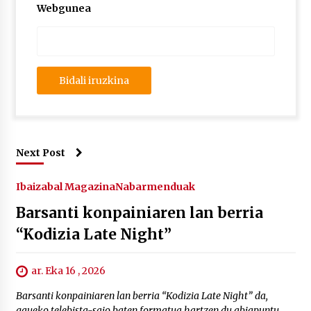
Webgunea
Next Post
Ibaizabal Magazina
Nabarmenduak
Barsanti konpainiaren lan berria
“Kodizia Late Night”
ar. Eka 16 , 2026
Barsanti konpainiaren lan berria “Kodizia Late Night” da,
gaueko telebista-saio baten formatua hartzen du abiapuntu