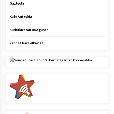
Gazteola
Kafe Antzokia
Kurkuluxetan umegunea
Zenbat Gara elkartea