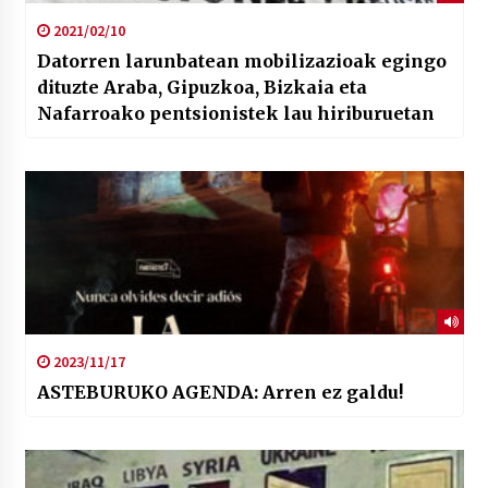
2021/02/10
Datorren larunbatean mobilizazioak egingo
dituzte Araba, Gipuzkoa, Bizkaia eta
Nafarroako pentsionistek lau hiriburuetan
2023/11/17
ASTEBURUKO AGENDA: Arren ez galdu!