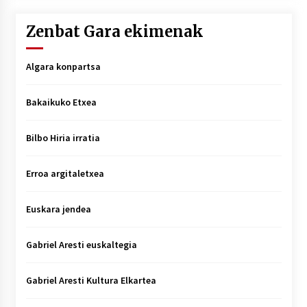
Zenbat Gara ekimenak
Algara konpartsa
Bakaikuko Etxea
Bilbo Hiria irratia
Erroa argitaletxea
Euskara jendea
Gabriel Aresti euskaltegia
Gabriel Aresti Kultura Elkartea