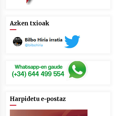
Azken txioak
Harpidetu e-postaz