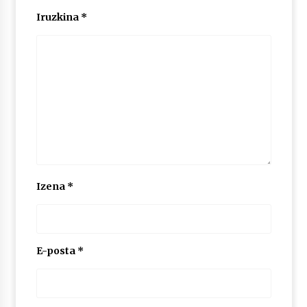
Iruzkina
*
Izena
*
E-posta
*