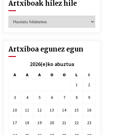
Artxiboak hilez hile
Artxiboak
hilez
hile
Artxiboa egunez egun
2026(e)ko abuztua
A
A
A
O
O
L
I
1
2
3
4
5
6
7
8
9
10
11
12
13
14
15
16
17
18
19
20
21
22
23