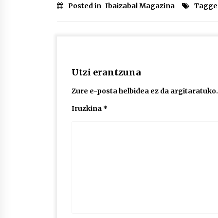
Posted in
Ibaizabal Magazina
Tagge
Utzi erantzuna
Zure e-posta helbidea ez da argitaratuko.
Iruzkina
*