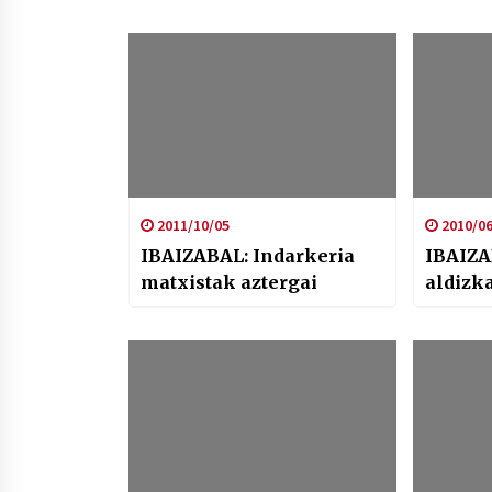
2011/10/05
2010/06
IBAIZABAL: Indarkeria
IBAIZA
matxistak aztergai
aldizka