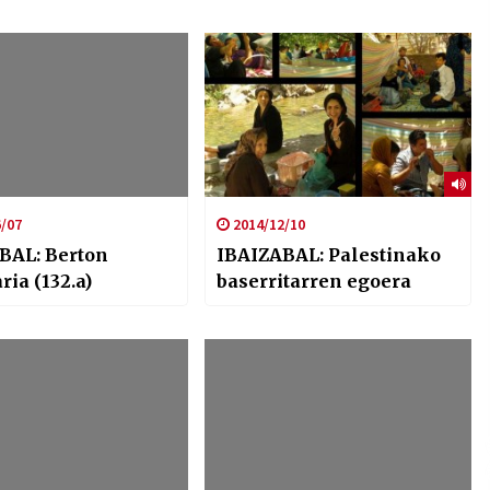
/07
2014/12/10
BAL: Berton
IBAIZABAL: Palestinako
ria (132.a)
baserritarren egoera