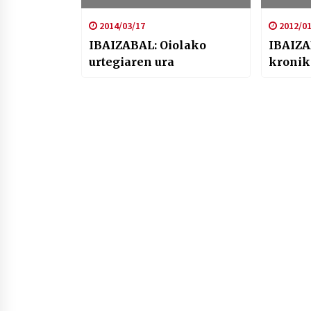
2014/03/17
2012/01
IBAIZABAL: Oiolako
IBAIZA
urtegiaren ura
kronik