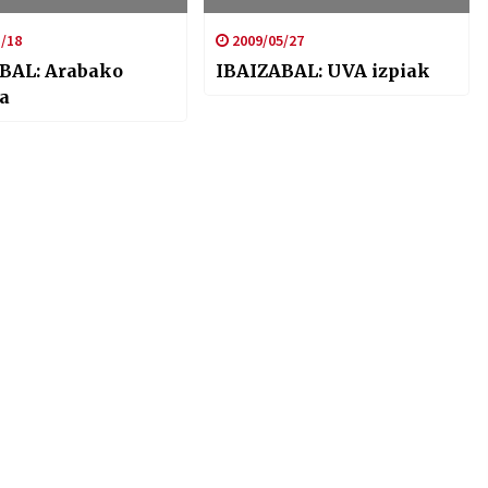
/18
2009/05/27
BAL: Arabako
IBAIZABAL: UVA izpiak
a