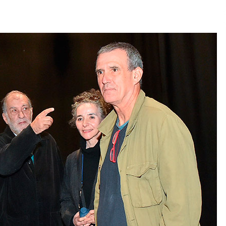
2026/07/15
Larunbatean Plentziako Itsas
Martxa ospatuko da
2026/07/07
SOINUGELA: Paul McCartney eta
Ringo Starr-en lan berriak
2026/07/03