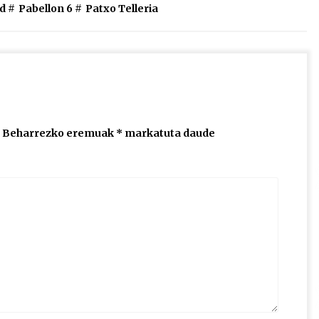
d #
Pabellon 6
#
Patxo Telleria
igotzeko
edo
jaisteko.
Beharrezko eremuak
*
markatuta daude