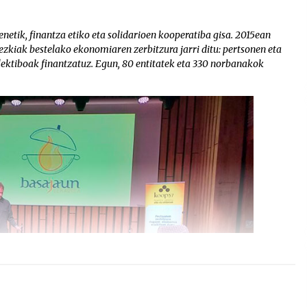
netik, finantza etiko eta solidarioen kooperatiba gisa. 2015ean
rezkiak bestelako ekonomiaren zerbitzura jarri ditu: pertsonen eta
ektiboak finantzatuz. Egun, 80 entitatek eta 330 norbanakok