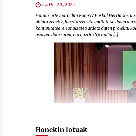
az. Urr 29 , 2025
Hamar urte igaro dira Koop57 Euskal Herria sortu ze
abiatu zenetik, herritarren eta entitate sozialen aur
komunitatearen ongizatea ardatz duten proiektu kol
osatzen dute sarea, eta guztira 5,6 milioi […]
Honekin lotuak