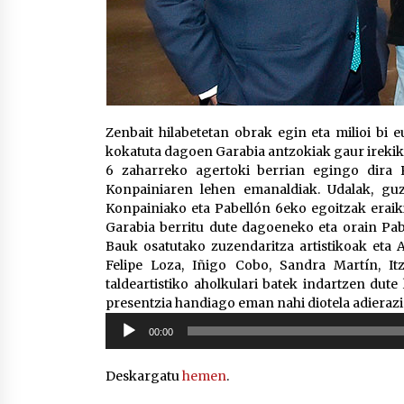
Zenbait hilabetetan obrak egin eta milioi bi
kokatuta dagoen Garabia antzokiak gaur irekiko
6 zaharreko agertoki berrian egingo dira P
Konpainiaren lehen emanaldiak. Udalak, guzt
Konpainiako eta Pabellón 6eko egoitzak eraik
Garabia berritu dute dagoeneko eta orain Pabe
Bauk osatutako zuzendaritza artistikoak eta A
Felipe Loza, Iñigo Cobo, Sandra Martín, Itz
taldeartistiko aholkulari batek indartzen dute
presentzia handiago eman nahi diotela adierazi
Soinu
00:00
erreproduzigailua
Deskargatu
hemen
.