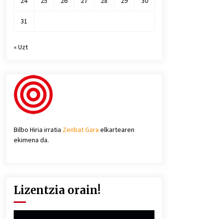
24
25
26
27
28
29
30
31
« Uzt
Bilbo Hiria irratia
Zenbat Gara
elkartearen
ekimena da.
Lizentzia orain!