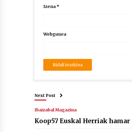
Izena
*
Webgunea
Next Post
Ibaizabal Magazina
Koop57 Euskal Herriak hamar u