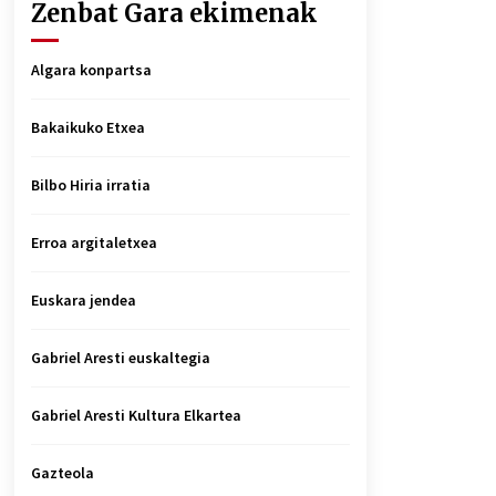
Zenbat Gara ekimenak
Algara konpartsa
Bakaikuko Etxea
Bilbo Hiria irratia
Erroa argitaletxea
Euskara jendea
Gabriel Aresti euskaltegia
Gabriel Aresti Kultura Elkartea
Gazteola