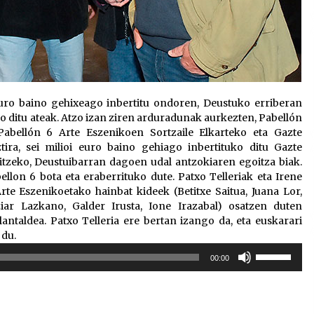
 euro baino gehixeago inbertitu ondoren, Deustuko erriberan
 ditu ateak. Atzo izan ziren arduradunak aurkezten, Pabellón
abellón 6 Arte Eszenikoen Sortzaile Elkarteko eta Gazte
ira, sei milioi euro baino gehiago inbertituko ditu Gazte
itzeko, Deustuibarran dagoen udal antzokiaren egoitza biak.
llon 6 bota eta eraberrituko dute. Patxo Telleriak eta Irene
rte Eszenikoetako hainbat kideek (Betitxe Saitua, Juana Lor,
iar Lazkano, Galder Irusta, Ione Irazabal) osatzen duten
 lantaldea. Patxo Telleria ere bertan izango da, eta euskarari
 du.
Erabili
00:00
gora/behera
gezi-
teklak
bolumena