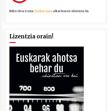
Bilbo Hiria irratia
Zenbat Gara
elkartearen ekimena da.
Lizentzia orain!