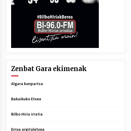
Zenbat Gara ekimenak
Algara konpartsa
Bakaikuko Etxea
Bilbo Hiria irratia
Erroa argitaletxea