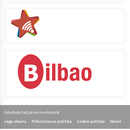
Eskubide batzuk erreserbaturik
Lege-oharra
Pribatutasun-politika
Cookie-politika
About