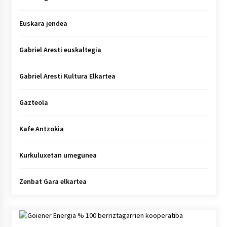
Euskara jendea
Gabriel Aresti euskaltegia
Gabriel Aresti Kultura Elkartea
Gazteola
Kafe Antzokia
Kurkuluxetan umegunea
Zenbat Gara elkartea