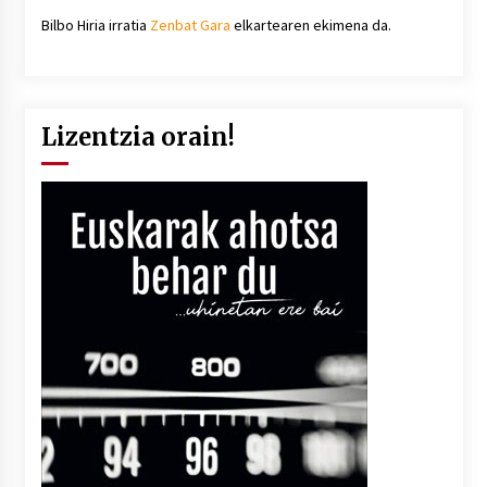
Bilbo Hiria irratia
Zenbat Gara
elkartearen ekimena da.
Lizentzia orain!