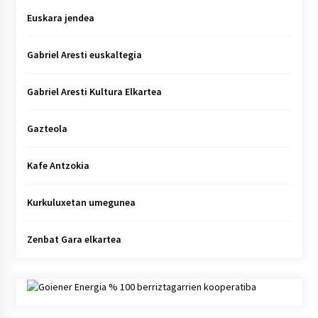
Euskara jendea
Gabriel Aresti euskaltegia
Gabriel Aresti Kultura Elkartea
Gazteola
Kafe Antzokia
Kurkuluxetan umegunea
Zenbat Gara elkartea