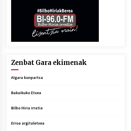
Zenbat Gara ekimenak
Algara konpartsa
Bakaikuko Etxea
Bilbo Hiria irratia
Erroa argitaletxea