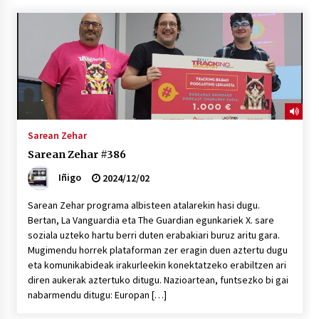
“Hiztegi bat” Gorka Urbizuk idatzitako letren
hiztegia
2026/07/23
Bakaikuko barnetegitik gazteek egindako saio
berezia
2026/07/16
Sarean Zehar
Sarean Zehar #386
Tuba eta bonbardinoaren astea, Bilboko
Kontserbatorioan protagonista
Iñigo
2024/12/02
2026/07/16
Sarean Zehar programa albisteen atalarekin hasi dugu.
Bertan, La Vanguardia eta The Guardian egunkariek X. sare
Auzoportala : 1×04 Auzofoniak
soziala uzteko hartu berri duten erabakiari buruz aritu gara.
2026/07/15
Mugimendu horrek plataforman zer eragin duen aztertu dugu
eta komunikabideak irakurleekin konektatzeko erabiltzen ari
diren aukerak aztertuko ditugu. Nazioartean, funtsezko bi gai
Gaur abitua da Bilbao bbk live jaialdia
nabarmendu ditugu: Europan […]
2026/07/09