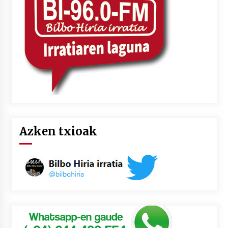
2026/07/03
MUSIBLA #297: Bide, Boards Of Canada, Somak,
Tiga, Twisted Teens, Underscores, Habia
2026/07/02
Azken txioak