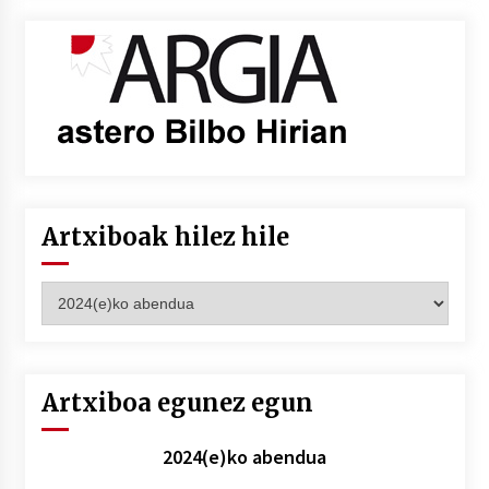
Artxiboak hilez hile
Artxiboak
hilez
hile
Artxiboa egunez egun
2024(e)ko abendua