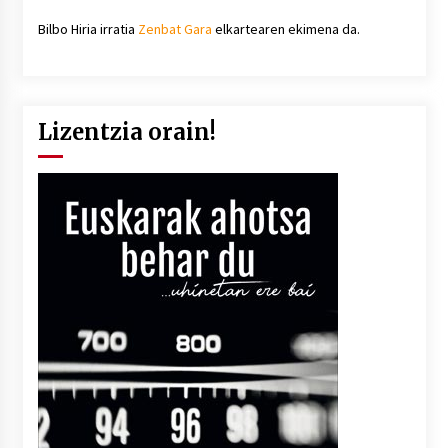
Bilbo Hiria irratia
Zenbat Gara
elkartearen ekimena da.
Lizentzia orain!