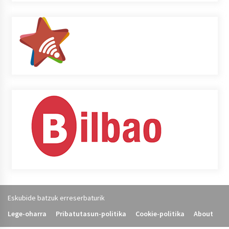
Eskubide batzuk erreserbaturik
Lege-oharra
Pribatutasun-politika
Cookie-politika
About