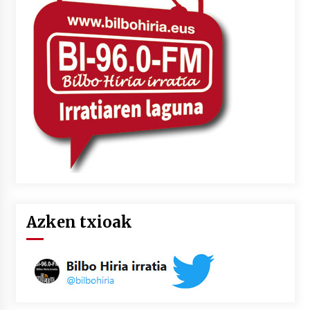
2026/07/03
MUSIBLA #297: Bide, Boards Of Canada, Somak,
Tiga, Twisted Teens, Underscores, Habia
2026/07/02
Azken txioak