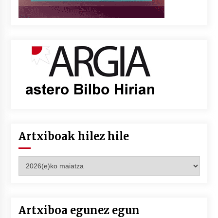
Artxiboak hilez hile
Artxiboak
hilez
hile
Artxiboa egunez egun