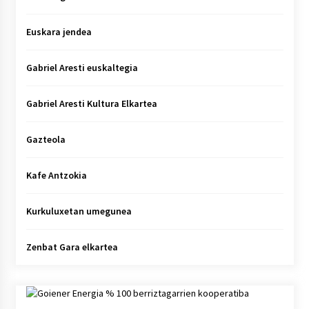
Euskara jendea
Gabriel Aresti euskaltegia
Gabriel Aresti Kultura Elkartea
Gazteola
Kafe Antzokia
Kurkuluxetan umegunea
Zenbat Gara elkartea