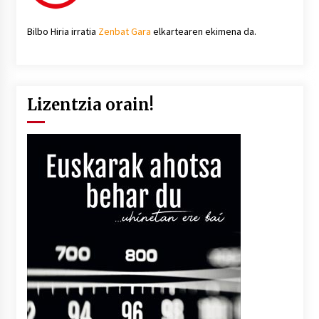
Bilbo Hiria irratia
Zenbat Gara
elkartearen ekimena da.
Lizentzia orain!