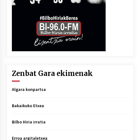
Zenbat Gara ekimenak
Algara konpartsa
Bakaikuko Etxea
Bilbo Hiria irratia
Erroa argitaletxea