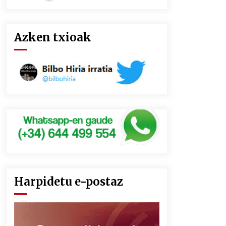
Azken txioak
Harpidetu e-postaz