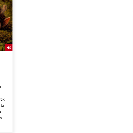
2026/07/15
Larunbatean Plentziako Itsas
Martxa ospatuko da
2026/07/07
SOINUGELA: Paul McCartney eta
Ringo Starr-en lan berriak
2026/07/03
k
tik
eta
n
ko