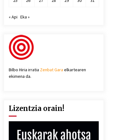
25
26
27
28
29
30
31
« Api
Eka »
Bilbo Hiria irratia
Zenbat Gara
elkartearen
ekimena da.
Lizentzia orain!