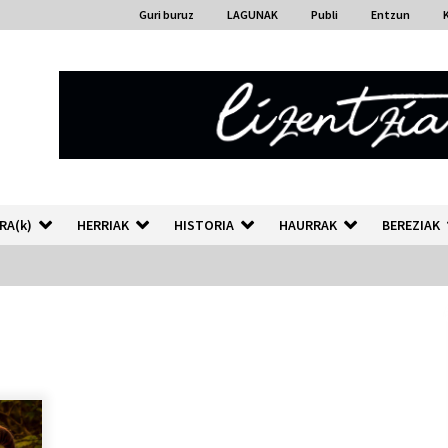
Guri buruz
LAGUNAK
Publi
Entzun
RA(k)
HERRIAK
HISTORIA
HAURRAK
BEREZIAK
“Hiztegi bat” Gorka Urbizuk
idatzitako letren hiztegia
2026/07/23
Auzoportala : 1×04 Auzofoniak