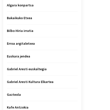
Algara konpartsa
Bakaikuko Etxea
Bilbo Hiria irratia
Erroa argitaletxea
Euskara jendea
Gabriel Aresti euskaltegia
Gabriel Aresti Kultura Elkartea
Gazteola
Kafe Antzokia