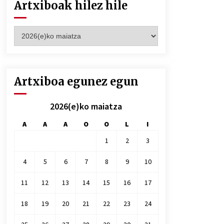
Artxiboak hilez hile
Artxiboak
hilez
hile
Artxiboa egunez egun
2026(e)ko maiatza
A
A
A
O
O
L
I
1
2
3
4
5
6
7
8
9
10
11
12
13
14
15
16
17
18
19
20
21
22
23
24