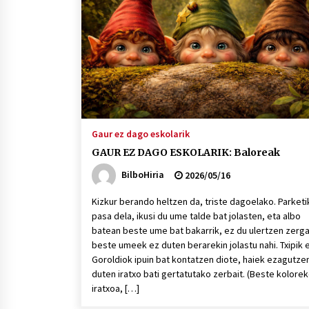
protagonista
2026/07/16
POTTO: San Pedro jaietako bertso-
saioa
2026/07/09
Auritz Iñurrietaren margoak
ikusgai Uribitarte40 aretoan
Gaur ez dago eskolarik
2026/07/03
GAUR EZ DAGO ESKOLARIK: Baloreak
BilboHiria
2026/05/16
Kizkur berando heltzen da, triste dagoelako. Parketi
pasa dela, ikusi du ume talde bat jolasten, eta albo
batean beste ume bat bakarrik, ez du ulertzen zerga
beste umeek ez duten berarekin jolastu nahi. Txipik 
Goroldiok ipuin bat kontatzen diote, haiek ezagutze
duten iratxo bati gertatutako zerbait. (Beste kolore
iratxoa, […]