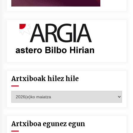
Artxiboak hilez hile
Artxiboak
hilez
hile
Artxiboa egunez egun