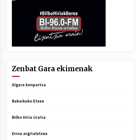
Zenbat Gara ekimenak
Algara konpartsa
Bakaikuko Etxea
Bilbo Hiria irratia
Erroa argitaletxea