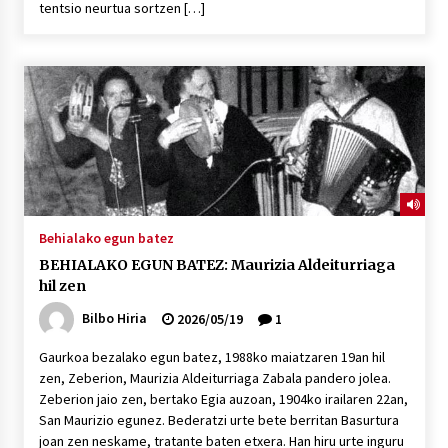
tentsio neurtua sortzen […]
POTTO: San Pedro jaietako bertso-saioa
2026/07/09
Larunbatean Plentziako Itsas Martxa ospatuko
da
2026/07/07
LIBURUEN ERREPUBLIKA TXIKIA: Hiragana akats
Behialako egun batez
isil batekin dator beti
BEHIALAKO EGUN BATEZ: Maurizia Aldeiturriaga
2026/07/07
hil zen
Bilbo Hiria
2026/05/19
1
Auritz Iñurrietaren margoak ikusgai
Uribitarte40 aretoan
Gaurkoa bezalako egun batez, 1988ko maiatzaren 19an hil
2026/07/03
zen, Zeberion, Maurizia Aldeiturriaga Zabala pandero jolea.
Zeberion jaio zen, bertako Egia auzoan, 1904ko irailaren 22an,
SOINUGELA: Paul McCartney eta Ringo Starr-en
San Maurizio egunez. Bederatzi urte bete berritan Basurtura
lan berriak
joan zen neskame, tratante baten etxera. Han hiru urte inguru