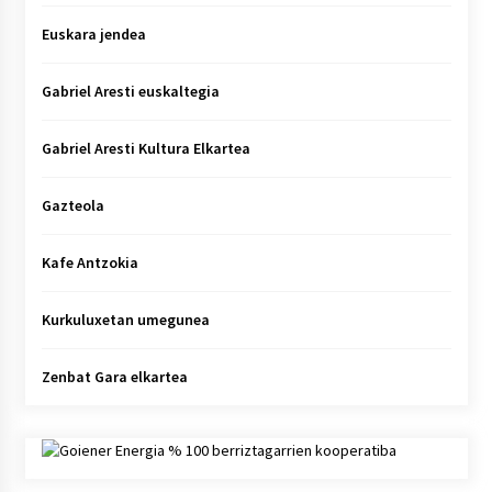
Euskara jendea
Gabriel Aresti euskaltegia
Gabriel Aresti Kultura Elkartea
Gazteola
Kafe Antzokia
Kurkuluxetan umegunea
Zenbat Gara elkartea