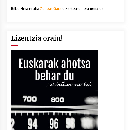
Bilbo Hiria irratia
Zenbat Gara
elkartearen ekimena da.
Lizentzia orain!