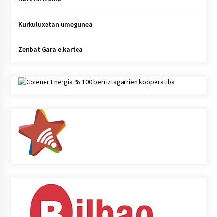
Kurkuluxetan umegunea
Zenbat Gara elkartea