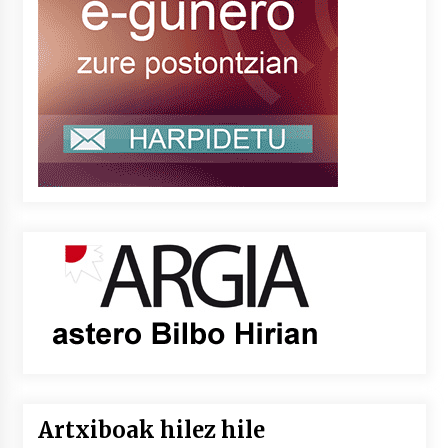
Artxiboak hilez hile