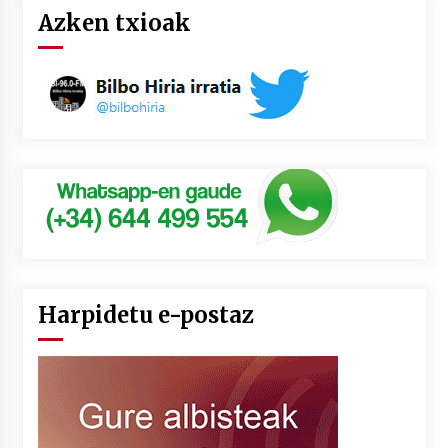
Azken txioak
Harpidetu e-postaz