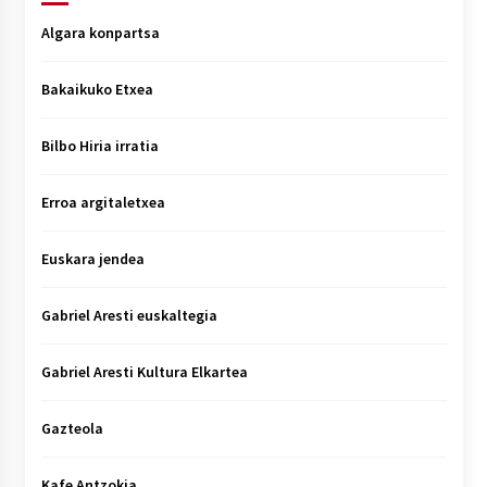
Algara konpartsa
Bakaikuko Etxea
Bilbo Hiria irratia
Erroa argitaletxea
Euskara jendea
Gabriel Aresti euskaltegia
Gabriel Aresti Kultura Elkartea
Gazteola
Kafe Antzokia