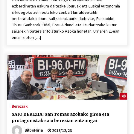
ezberdinetan eskura daitezke liburuak eta Euskal Autonomia
Erkidegoko zein estatuko zenbait lurraldeetatik
bertaratutako liburu-saltzaileak aurki daitezke, Euskadiko
Liburu Ganbarak, Udal, Foru Aldundi eta Jaurlaritzako kultur
sailarekin batera antolaturiko Azoka honetan. Urriaren 25ean
eman zioten […]
Bereziak
SAIO BEREZIA: San Tomas azokako giroa eta
protagonistak saio berezian entzungai
BilboHiria
2018/12/23