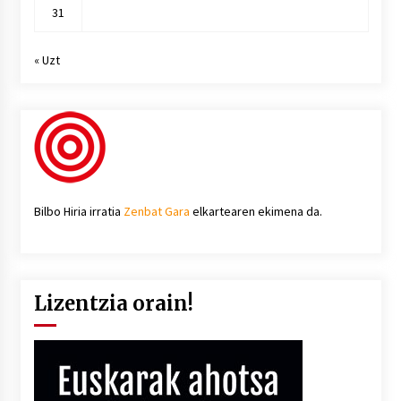
31
« Uzt
Bilbo Hiria irratia
Zenbat Gara
elkartearen ekimena da.
Lizentzia orain!