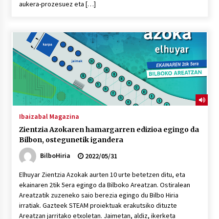
aukera-prozesuez eta […]
POTTO: San Pedro jaietako bertso-saioa
2026/07/09
Larunbatean Plentziako Itsas Martxa ospatuko
da
2026/07/07
LIBURUEN ERREPUBLIKA TXIKIA: Hiragana akats
Ibaizabal Magazina
isil batekin dator beti
Zientzia Azokaren hamargarren edizioa egingo da
2026/07/07
Bilbon, ostegunetik igandera
BilboHiria
2022/05/31
Auritz Iñurrietaren margoak ikusgai
Uribitarte40 aretoan
Elhuyar Zientzia Azokak aurten 10 urte betetzen ditu, eta
2026/07/03
ekainaren 2tik 5era egingo da Bilboko Areatzan. Ostiralean
Areatzatik zuzeneko saio berezia egingo du Bilbo Hiria
SOINUGELA: Paul McCartney eta Ringo Starr-en
irratiak. Gazteek STEAM proiektuak erakutsiko dituzte
lan berriak
Areatzan jarritako etxoletan. Jaimetan, aldiz, ikerketa