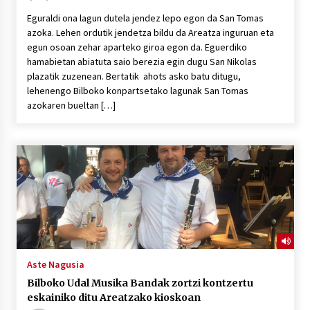
Eguraldi ona lagun dutela jendez lepo egon da San Tomas
azoka. Lehen ordutik jendetza bildu da Areatza inguruan eta
egun osoan zehar aparteko giroa egon da. Eguerdiko
hamabietan abiatuta saio berezia egin dugu San Nikolas
plazatik zuzenean. Bertatik ahots asko batu ditugu,
lehenengo Bilboko konpartsetako lagunak San Tomas
azokaren bueltan […]
Aste Nagusia
Bilboko Udal Musika Bandak zortzi kontzertu
eskainiko ditu Areatzako kioskoan