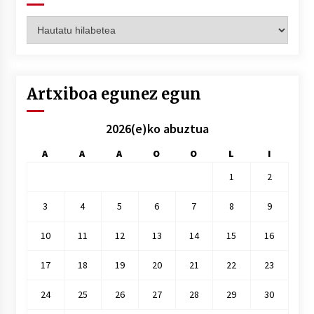
Artxiboak
hilez
hile
Artxiboa egunez egun
2026(e)ko abuztua
A
A
A
O
O
L
I
1
2
3
4
5
6
7
8
9
10
11
12
13
14
15
16
17
18
19
20
21
22
23
24
25
26
27
28
29
30