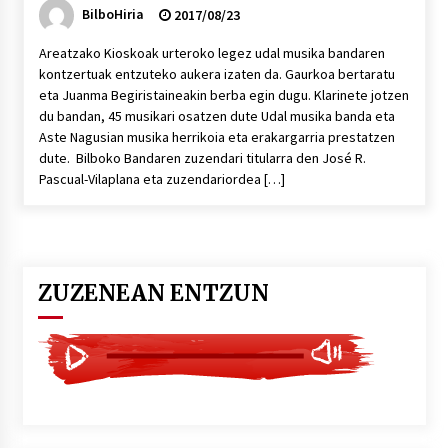
BilboHiria
2017/08/23
Areatzako Kioskoak urteroko legez udal musika bandaren
kontzertuak entzuteko aukera izaten da. Gaurkoa bertaratu
eta Juanma Begiristaineakin berba egin dugu. Klarinete jotzen
du bandan, 45 musikari osatzen dute Udal musika banda eta
Aste Nagusian musika herrikoia eta erakargarria prestatzen
dute. Bilboko Bandaren zuzendari titularra den José R.
Pascual-Vilaplana eta zuzendariordea […]
ZUZENEAN ENTZUN