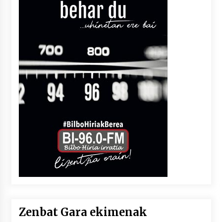
Zenbat Gara ekimenak