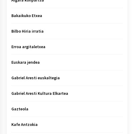
Algara konpartsa
Bakaikuko Etxea
Bilbo Hiria irratia
Erroa argitaletxea
Euskara jendea
Gabriel Aresti euskaltegia
Gabriel Aresti Kultura Elkartea
Gazteola
Kafe Antzokia