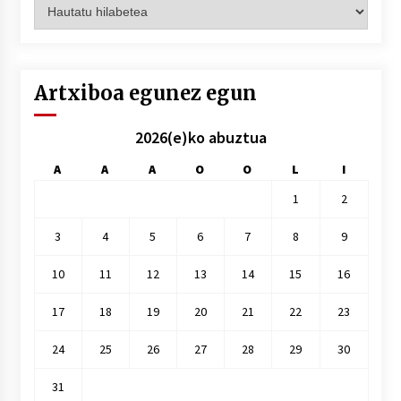
Artxiboak
hilez
hile
Artxiboa egunez egun
2026(e)ko abuztua
A
A
A
O
O
L
I
1
2
3
4
5
6
7
8
9
10
11
12
13
14
15
16
17
18
19
20
21
22
23
24
25
26
27
28
29
30
31