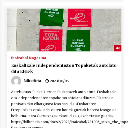
2026/07/03
MUSIBLA #297: Bide, Boards Of Canada, Somak,
Tiga, Twisted Teens, Underscores, Habia
2026/07/02
Ibaizabal Magazina
Euskaltzale Independentiston Topaketak antolatu
ditu EHE-k
BilboHiria
2023/10/05
Asteburuan Euskal Herrian Euskarazek antolatuta. Euskaltzale
eta independentisten topaketan antolatu dituzte. Elkarrekin
pentsatzeko elkargunea izan nahi du. «Euskararen
Errepublika» eraiki nahi duten horiek guztiak batzea izango da
helburua. Intza Gurrutxagak ekarri dizkigu xehetasun guztiak.
https://bilbohiria.com/docs2/2023/ibaizabal/231005_intza_ehe_top
Deskargatu hemen.