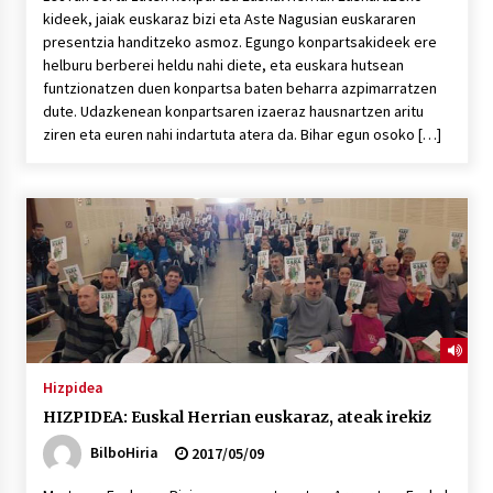
kideek, jaiak euskaraz bizi eta Aste Nagusian euskararen
presentzia handitzeko asmoz. Egungo konpartsakideek ere
helburu berberei heldu nahi diete, eta euskara hutsean
funtzionatzen duen konpartsa baten beharra azpimarratzen
dute. Udazkenean konpartsaren izaeraz hausnartzen aritu
ziren eta euren nahi indartuta atera da. Bihar egun osoko […]
Hizpidea
HIZPIDEA: Euskal Herrian euskaraz, ateak irekiz
BilboHiria
2017/05/09