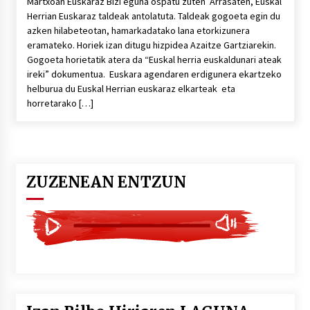
Martxoan Euskaraz Bizi eguna ospatu zuten Arrasaten, Euskal
Herrian Euskaraz taldeak antolatuta. Taldeak gogoeta egin du
azken hilabeteotan, hamarkadatako lana etorkizunera
eramateko. Horiek izan ditugu hizpidea Azaitze Gartziarekin.
Gogoeta horietatik atera da “Euskal herria euskaldunari ateak
ireki” dokumentua. Euskara agendaren erdigunera ekartzeko
helburua du Euskal Herrian euskaraz elkarteak eta
horretarako […]
ZUZENEAN ENTZUN