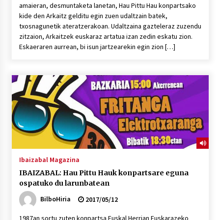
amaieran, desmuntaketa lanetan, Hau Pittu Hau konpartsako
kide den Arkaitz gelditu egin zuen udaltzain batek,
txosnagunetik ateratzerakoan. Udaltzaina gazteleraz zuzendu
zitzaion, Arkaitzek euskaraz artatua izan zedin eskatu zion.
Eskaeraren aurrean, bi isun jartzearekin egin zion […]
Ibaizabal Magazina
IBAIZABAL: Hau Pittu Hauk konpartsare eguna
ospatuko du larunbatean
BilboHiria
2017/05/12
1987an sortu zuten konpartsa Euskal Herrian Euskarazeko