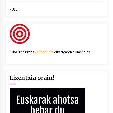
« Uzt
Bilbo Hiria irratia
Zenbat Gara
elkartearen ekimena da.
Lizentzia orain!