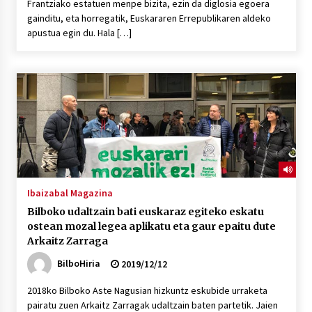
Frantziako estatuen menpe bizita, ezin da diglosia egoera
gainditu, eta horregatik, Euskararen Errepublikaren aldeko
apustua egin du. Hala […]
Ibaizabal Magazina
Bilboko udaltzain bati euskaraz egiteko eskatu
ostean mozal legea aplikatu eta gaur epaitu dute
Arkaitz Zarraga
BilboHiria
2019/12/12
2018ko Bilboko Aste Nagusian hizkuntz eskubide urraketa
pairatu zuen Arkaitz Zarragak udaltzain baten partetik. Jaien