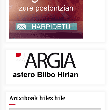
Artxiboak hilez hile