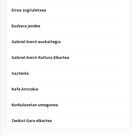
Erroa argitaletxea
Euskara jendea
Gabriel Aresti euskaltegia
Gabriel Aresti Kultura Elkartea
Gazteola
Kafe Antzokia
Kurkuluxetan umegunea
Zenbat Gara elkartea