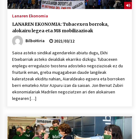
Lanaren Ekonomia
LANAREN EKONOMIA: Tubacexen borroka,
alokairu legea eta M8 mobilizazioak
BilboHiria
2021/03/12
Saioa asteko sindikal agendarekin abiatu dugu, Ekhi
Etxebarriak asteko deialdiak ekarriko dizkigu. Tubacexen
enplegu erregulazio txostena adosteko negoziazioak ez du
fruiturik eman, greba mugagabean daude langileak
kaleratzeak ekiditu nahian, Aiaraldeako egoera eta borroken
berri emateko Aitor Azpuru izan da saioan. Jon Bernat Zubiri
ekonomialariak Madrilen negoziatzen ari den alokairuen
legearen […]