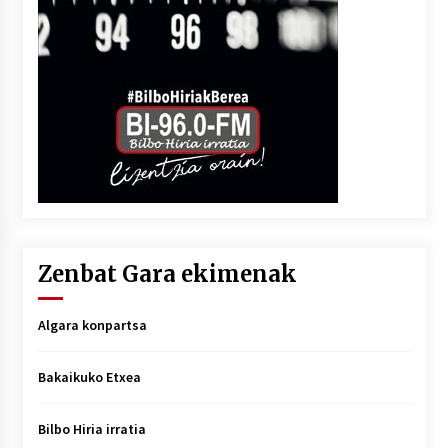
Zenbat Gara ekimenak
Algara konpartsa
Bakaikuko Etxea
Bilbo Hiria irratia