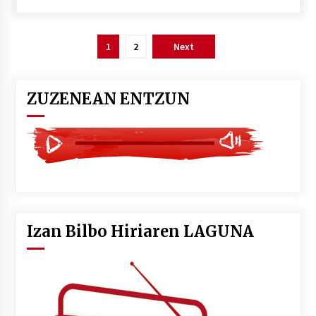
Posts
1
2
Next
pagination
ZUZENEAN ENTZUN
Izan Bilbo Hiriaren LAGUNA