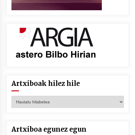
Artxiboak hilez hile
Artxiboak
hilez
hile
Artxiboa egunez egun