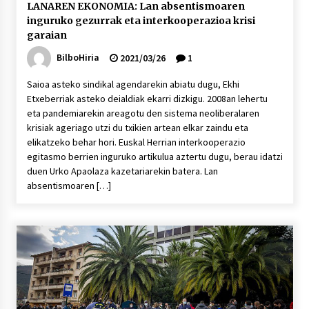
LANAREN EKONOMIA: Lan absentismoaren
inguruko gezurrak eta interkooperazioa krisi
garaian
BilboHiria
2021/03/26
1
Saioa asteko sindikal agendarekin abiatu dugu, Ekhi
Etxeberriak asteko deialdiak ekarri dizkigu. 2008an lehertu
eta pandemiarekin areagotu den sistema neoliberalaren
krisiak ageriago utzi du txikien artean elkar zaindu eta
elikatzeko behar hori. Euskal Herrian interkooperazio
egitasmo berrien inguruko artikulua aztertu dugu, berau idatzi
duen Urko Apaolaza kazetariarekin batera. Lan
absentismoaren […]