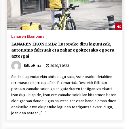
Lanaren Ekonomia
LANAREN EKONOMIA: Europako diru laguntzak,
autonomo faltsuak eta zahar egoitzetako egoera
aztergai
BilboHiria
2020/10/23
Sindikal agendarekin abitu dugu saia, Aste osoko deialdien
errepasoa ekarri digu Ekhi Etxebarriak. Bestetik Bilboko
portuko zamaketarien galan gatazkaren testigantza ekarri
izan dugu hizpide, izan ere zamaketariek lan hitzarmen baten
alde greban daude. Egun hauetan zer esan handia eman duen
enekuriko etxe okupatuko lagunen testigantza ekarri dugu,
joan den astean, […]