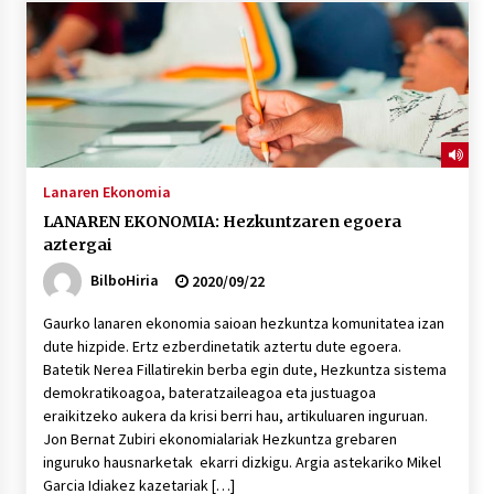
Lanaren Ekonomia
LANAREN EKONOMIA: Hezkuntzaren egoera
aztergai
BilboHiria
2020/09/22
Gaurko lanaren ekonomia saioan hezkuntza komunitatea izan
dute hizpide. Ertz ezberdinetatik aztertu dute egoera.
Batetik Nerea Fillatirekin berba egin dute, Hezkuntza sistema
demokratikoagoa, bateratzaileagoa eta justuagoa
eraikitzeko aukera da krisi berri hau, artikuluaren inguruan.
Jon Bernat Zubiri ekonomialariak Hezkuntza grebaren
inguruko hausnarketak ekarri dizkigu. Argia astekariko Mikel
Garcia Idiakez kazetariak […]