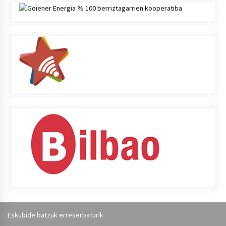
Eskubide batzuk erreserbaturik