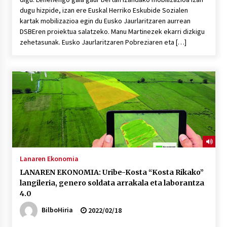
dugu hizpide, izan ere Euskal Herriko Eskubide Sozialen
kartak mobilizazioa egin du Eusko Jaurlaritzaren aurrean
DSBEren proiektua salatzeko. Manu Martinezek ekarri dizkigu
zehetasunak. Eusko Jaurlaritzaren Pobreziaren eta […]
Lanaren Ekonomia
LANAREN EKONOMIA: Uribe-Kosta “Kosta Rikako”
langileria, genero soldata arrakala eta laborantza
4.0
BilboHiria
2022/02/18