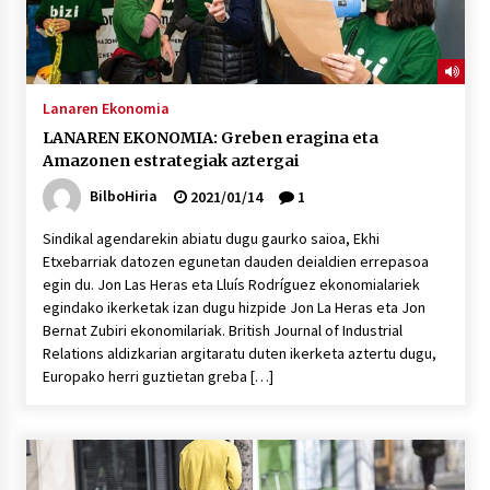
Lanaren Ekonomia
LANAREN EKONOMIA: Greben eragina eta
Amazonen estrategiak aztergai
BilboHiria
2021/01/14
1
Sindikal agendarekin abiatu dugu gaurko saioa, Ekhi
Etxebarriak datozen egunetan dauden deialdien errepasoa
egin du. Jon Las Heras eta Lluís Rodríguez ekonomialariek
egindako ikerketak izan dugu hizpide Jon La Heras eta Jon
Bernat Zubiri ekonomilariak. British Journal of Industrial
Relations aldizkarian argitaratu duten ikerketa aztertu dugu,
Europako herri guztietan greba […]