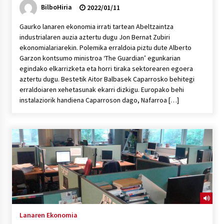
BilboHiria
2022/01/11
Gaurko lanaren ekonomia irrati tartean Abeltzaintza
industrialaren auzia aztertu dugu Jon Bernat Zubiri
ekonomialariarekin. Polemika erraldoia piztu dute Alberto
Garzon kontsumo ministroa ‘The Guardian’ egunkarian
egindako elkarrizketa eta horri tiraka sektorearen egoera
aztertu dugu. Bestetik Aitor Balbasek Caparrosko behitegi
erraldoiaren xehetasunak ekarri dizkigu. Europako behi
instalaziorik handiena Caparroson dago, Nafarroa […]
Lanaren Ekonomia