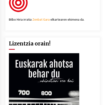
Bilbo Hiria irratia
Zenbat Gara
elkartearen ekimena da.
Lizentzia orain!