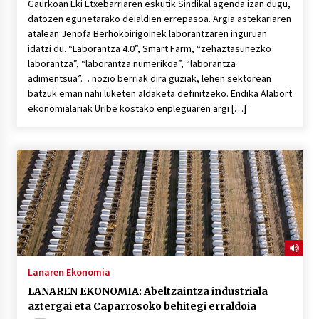
Gaurkoan Eki Etxebarriaren eskutik Sindikal agenda izan dugu,
datozen egunetarako deialdien errepasoa. Argia astekariaren
atalean Jenofa Berhokoirigoinek laborantzaren inguruan
idatzi du. “Laborantza 4.0”, Smart Farm, “zehaztasunezko
laborantza”, “laborantza numerikoa”, “laborantza
adimentsua”… nozio berriak dira guziak, lehen sektorean
batzuk eman nahi luketen aldaketa definitzeko. Endika Alabort
ekonomialariak Uribe kostako enpleguaren argi […]
Lanaren Ekonomia
LANAREN EKONOMIA: Abeltzaintza industriala
aztergai eta Caparrosoko behitegi erraldoia