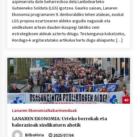
azpimarratu dute beharrezkoa dela Lanbidearteko
Gutxieneko Soldata (LGS) igotzea. Gaurko saioan, Lanaren
Ekonomia programaren 9. denboraldiko lehen atalean, euskal
LGS propioa ezartzearen aldeko argudio nagusiak eta
sindikatuen artean dauden ikuspegi taktiko zein
estrategikoen aldeak aztertu ditugu. Testuingurua kokatzeko,
Hordago-k argitaratutako artikulua hartu dugu abiapuntu: […]
Lanaren Ekonomia
Nabarmenduak
LANAREN EKONOMIA: Urteko borrokak eta
balorazioak sindikatuen ahotik
BilboHiria
2025/07/04