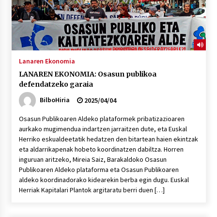
Lanaren Ekonomia
LANAREN EKONOMIA: Osasun publikoa
defendatzeko garaia
BilboHiria
2025/04/04
Osasun Publikoaren Aldeko plataformek pribatizazioaren
aurkako mugimendua indartzen jarraitzen dute, eta Euskal
Herriko eskualdeetatik hedatzen den bitartean haien ekintzak
eta aldarrikapenak hobeto koordinatzen dabiltza. Horren
inguruan aritzeko, Mireia Saiz, Barakaldoko Osasun
Publikoaren Aldeko plataforma eta Osasun Publikoaren
aldeko koordinadorako kidearekin berba egin dugu. Euskal
Herriak Kapitalari Plantok argitaratu berri duen […]