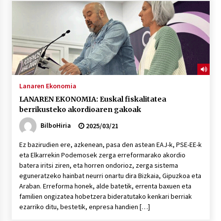
Lanaren Ekonomia
LANAREN EKONOMIA: Euskal fiskalitatea
berrikusteko akordioaren gakoak
BilboHiria
2025/03/21
Ez bazirudien ere, azkenean, pasa den astean EAJ-k, PSE-EE-k
eta Elkarrekin Podemosek zerga erreformarako akordio
batera iritsi ziren, eta horren ondorioz, zerga sistema
eguneratzeko hainbat neurri onartu dira Bizkaia, Gipuzkoa eta
Araban. Erreforma honek, alde batetik, errenta baxuen eta
familien ongizatea hobetzera bideratutako kenkari berriak
ezarriko ditu, bestetik, enpresa handien […]