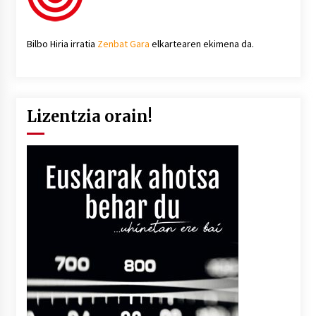
Bilbo Hiria irratia
Zenbat Gara
elkartearen ekimena da.
Lizentzia orain!