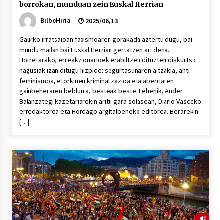
borrokan, munduan zein Euskal Herrian
BilboHiria
2025/06/13
Gaurko irratsaioan faxismoaren gorakada aztertu dugu, bai
mundu mailan bai Euskal Herrian gertatzen ari dena.
Horretarako, erreakzionarioek erabiltzen dituzten diskurtso
nagusiak izan ditugu hizpide: segurtasunaren aitzakia, anti-
feminismoa, etorkinen kriminalizazioa eta aberriaren
gainbeheraren beldurra, besteak beste. Lehenik, Ander
Balanzategi kazetariarekin aritu gara solasean, Diario Vascoko
erredaktorea eta Hordago argitalpeneko editorea. Berarekin
[…]