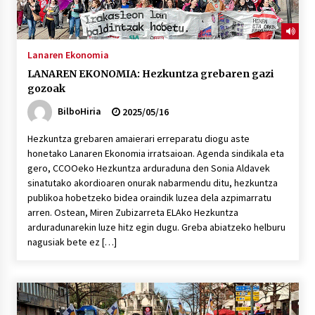
Lanaren Ekonomia
LANAREN EKONOMIA: Hezkuntza grebaren gazi
gozoak
BilboHiria
2025/05/16
Hezkuntza grebaren amaierari erreparatu diogu aste
honetako Lanaren Ekonomia irratsaioan. Agenda sindikala eta
gero, CCOOeko Hezkuntza arduraduna den Sonia Aldavek
sinatutako akordioaren onurak nabarmendu ditu, hezkuntza
publikoa hobetzeko bidea oraindik luzea dela azpimarratu
arren. Ostean, Miren Zubizarreta ELAko Hezkuntza
arduradunarekin luze hitz egin dugu. Greba abiatzeko helburu
nagusiak bete ez […]