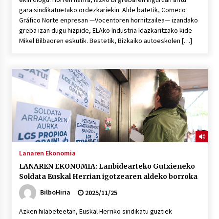
gara sindikatuetako ordezkariekin. Alde batetik, Comeco
Gráfico Norte enpresan —Vocentoren hornitzailea— izandako
greba izan dugu hizpide, ELAko Industria Idazkaritzako kide
Mikel Bilbaoren eskutik. Bestetik, Bizkaiko autoeskolen […]
Lanaren Ekonomia
LANAREN EKONOMIA: Lanbidearteko Gutxieneko
Soldata Euskal Herrian igotzearen aldeko borroka
BilboHiria
2025/11/25
Azken hilabeteetan, Euskal Herriko sindikatu guztiek