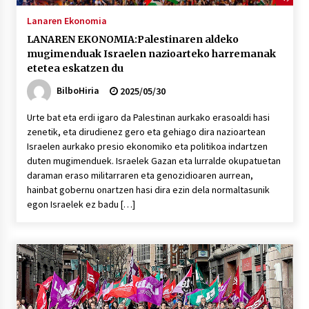
Lanaren Ekonomia
LANAREN EKONOMIA:Palestinaren aldeko
mugimenduak Israelen nazioarteko harremanak
etetea eskatzen du
BilboHiria
2025/05/30
Urte bat eta erdi igaro da Palestinan aurkako erasoaldi hasi
zenetik, eta dirudienez gero eta gehiago dira nazioartean
Israelen aurkako presio ekonomiko eta politikoa indartzen
duten mugimenduek. Israelek Gazan eta lurralde okupatuetan
daraman eraso militarraren eta genozidioaren aurrean,
hainbat gobernu onartzen hasi dira ezin dela normaltasunik
egon Israelek ez badu […]