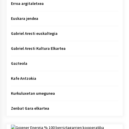
Erroa argitaletxea
Euskara jendea
Gabriel Aresti euskaltegia
Gabriel Aresti Kultura Elkartea
Gazteola
Kafe Antzokia
Kurkuluxetan umegunea
Zenbat Gara elkartea