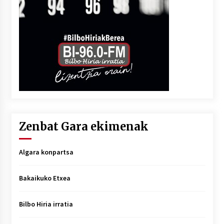
Zenbat Gara ekimenak
Algara konpartsa
Bakaikuko Etxea
Bilbo Hiria irratia