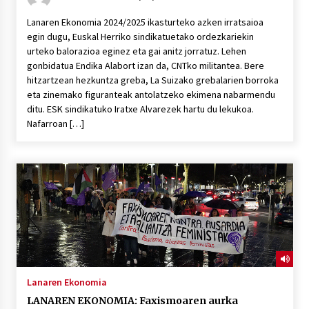
Lanaren Ekonomia 2024/2025 ikasturteko azken irratsaioa
egin dugu, Euskal Herriko sindikatuetako ordezkariekin
urteko balorazioa eginez eta gai anitz jorratuz. Lehen
gonbidatua Endika Alabort izan da, CNTko militantea. Bere
hitzartzean hezkuntza greba, La Suizako grebalarien borroka
eta zinemako figuranteak antolatzeko ekimena nabarmendu
ditu. ESK sindikatuko Iratxe Alvarezek hartu du lekukoa.
Nafarroan […]
Lanaren Ekonomia
LANAREN EKONOMIA: Faxismoaren aurka