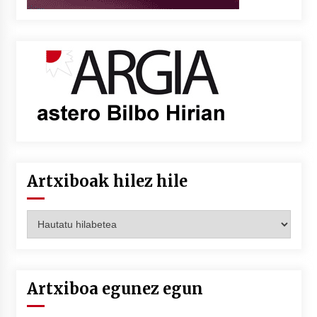
Artxiboak hilez hile
Artxiboak
hilez
hile
Artxiboa egunez egun