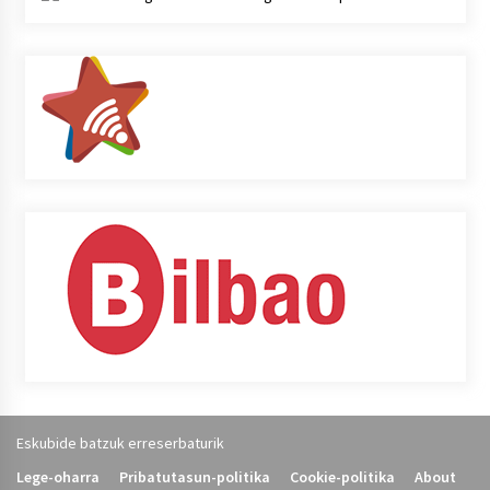
Eskubide batzuk erreserbaturik
Lege-oharra
Pribatutasun-politika
Cookie-politika
About