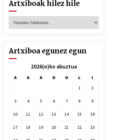
Artxiboak hilez hile
Artxiboak
hilez
hile
Artxiboa egunez egun
2026(e)ko abuztua
A
A
A
O
O
L
I
1
2
3
4
5
6
7
8
9
10
11
12
13
14
15
16
17
18
19
20
21
22
23