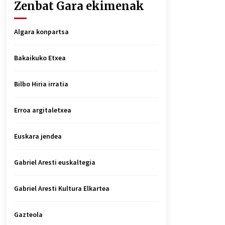
Zenbat Gara ekimenak
Algara konpartsa
Bakaikuko Etxea
Bilbo Hiria irratia
Erroa argitaletxea
Euskara jendea
Gabriel Aresti euskaltegia
Gabriel Aresti Kultura Elkartea
Gazteola