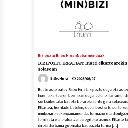
protagonista
2026/07/16
POTTO: San Pedro jaietako bertso-
saioa
2026/07/09
Auritz Iñurrietaren margoak
ikusgai Uribitarte40 aretoan
Bizipoztu Bilbo Hirian
Nabarmenduak
2026/07/03
BIZIPOZTU IRRATIAN: Inurri elkartearekin
solasean
BilboHiria
2025/06/07
Beste aste batez Bilbo Hiria bizipoztu dugu eta aste
Inurri elkartearen berri izan dugu. Julene Illarramendi
sortzaileetako bat eta berarekin aritu gara solasean.
Elkartea, herrikide batekin, duela bost urte sortu zu
minbiziaren akonpainamendu, formazio eta dibulgaz
feminista eta eraldatzailea egiteko asmoz. Elkarte tx
direla dio baina gutxinaka badoazela forma […]