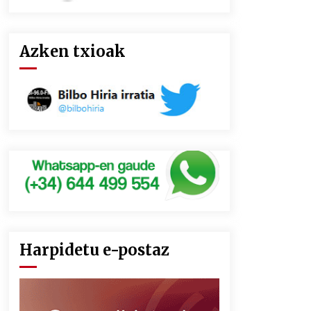
Azken txioak
Harpidetu e-postaz