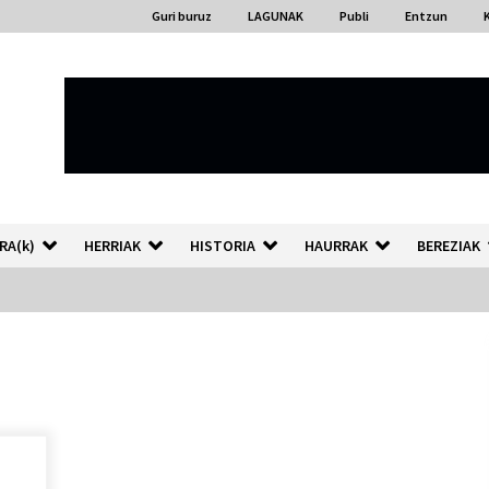
Guri buruz
LAGUNAK
Publi
Entzun
RA(k)
HERRIAK
HISTORIA
HAURRAK
BEREZIAK
“Hiztegi bat” Gorka Urbizuk
idatzitako letren hiztegia
2026/07/23
Auzoportala : 1×04 Auzofoniak