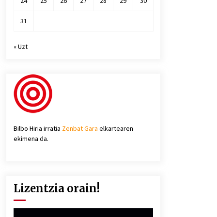
24
25
26
27
28
29
30
31
« Uzt
Bilbo Hiria irratia
Zenbat Gara
elkartearen
ekimena da.
Lizentzia orain!