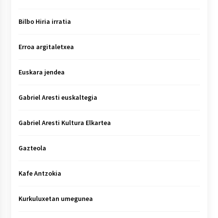
Bilbo Hiria irratia
Erroa argitaletxea
Euskara jendea
Gabriel Aresti euskaltegia
Gabriel Aresti Kultura Elkartea
Gazteola
Kafe Antzokia
Kurkuluxetan umegunea