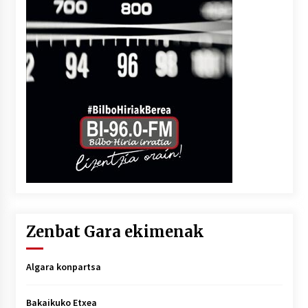
Zenbat Gara ekimenak
Algara konpartsa
Bakaikuko Etxea