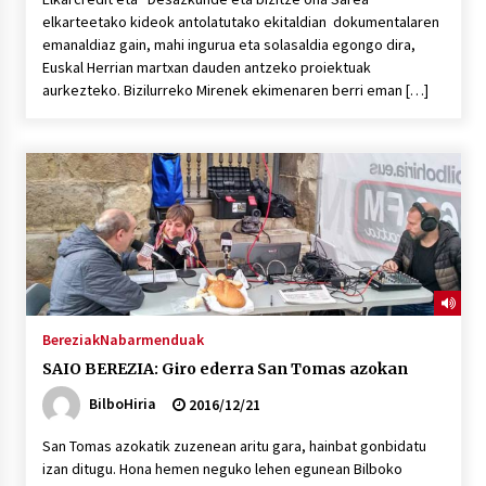
elkarteetako kideok antolatutako ekitaldian dokumentalaren
emanaldiaz gain, mahi ingurua eta solasaldia egongo dira,
Euskal Herrian martxan dauden antzeko proiektuak
aurkezteko. Bizilurreko Mirenek ekimenaren berri eman […]
Bereziak
Nabarmenduak
SAIO BEREZIA: Giro ederra San Tomas azokan
BilboHiria
2016/12/21
San Tomas azokatik zuzenean aritu gara, hainbat gonbidatu
izan ditugu. Hona hemen neguko lehen egunean Bilboko