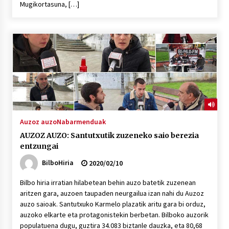
Mugikortasuna, […]
POTTO: San Pedro jaietako bertso-saioa
2026/07/09
Larunbatean Plentziako Itsas Martxa ospatuko
da
2026/07/07
LIBURUEN ERREPUBLIKA TXIKIA: Hiragana akats
Auzoz auzo
Nabarmenduak
isil batekin dator beti
AUZOZ AUZO: Santutxutik zuzeneko saio berezia
2026/07/07
entzungai
BilboHiria
2020/02/10
Auritz Iñurrietaren margoak ikusgai
Uribitarte40 aretoan
Bilbo hiria irratian hilabetean behin auzo batetik zuzenean
2026/07/03
aritzen gara, auzoen taupaden neurgailua izan nahi du Auzoz
auzo saioak. Santutxuko Karmelo plazatik aritu gara bi orduz,
SOINUGELA: Paul McCartney eta Ringo Starr-en
auzoko elkarte eta protagonistekin berbetan. Bilboko auzorik
lan berriak
populatuena dugu, guztira 34.083 biztanle dauzka, eta 80,68