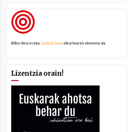
Bilbo Hiria irratia
Zenbat Gara
elkartearen ekimena da.
Lizentzia orain!