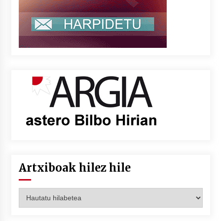
Artxiboak hilez hile
Artxiboak
hilez
hile