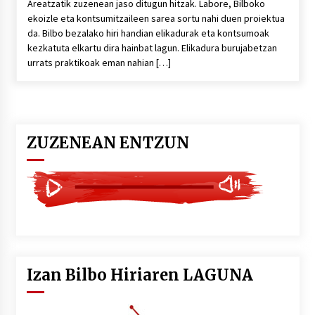
Areatzatik zuzenean jaso ditugun hitzak. Labore, Bilboko
ekoizle eta kontsumitzaileen sarea sortu nahi duen proiektua
da. Bilbo bezalako hiri handian elikadurak eta kontsumoak
kezkatuta elkartu dira hainbat lagun. Elikadura burujabetzan
urrats praktikoak eman nahian […]
ZUZENEAN ENTZUN
Izan Bilbo Hiriaren LAGUNA