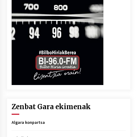
Zenbat Gara ekimenak
Algara konpartsa