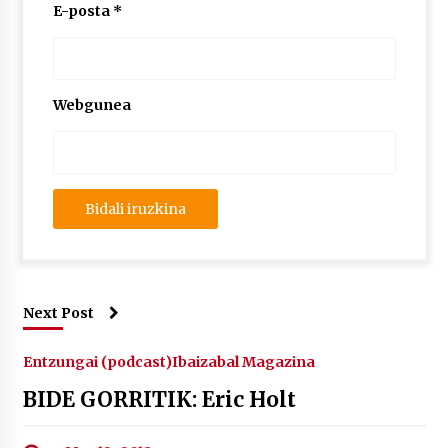
2026/07/03
E-posta
*
MUSIBLA #297: Bide, Boards Of Canada, Somak,
Tiga, Twisted Teens, Underscores, Habia
2026/07/02
Webgunea
Next Post
Entzungai (podcast)
Ibaizabal Magazina
BIDE GORRITIK: Eric Holt