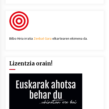
Bilbo Hiria irratia
Zenbat Gara
elkartearen ekimena da.
Lizentzia orain!