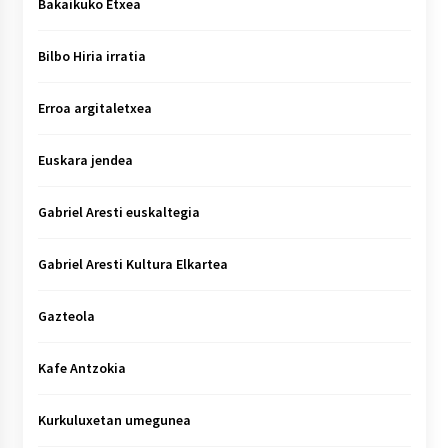
Bakaikuko Etxea
Bilbo Hiria irratia
Erroa argitaletxea
Euskara jendea
Gabriel Aresti euskaltegia
Gabriel Aresti Kultura Elkartea
Gazteola
Kafe Antzokia
Kurkuluxetan umegunea