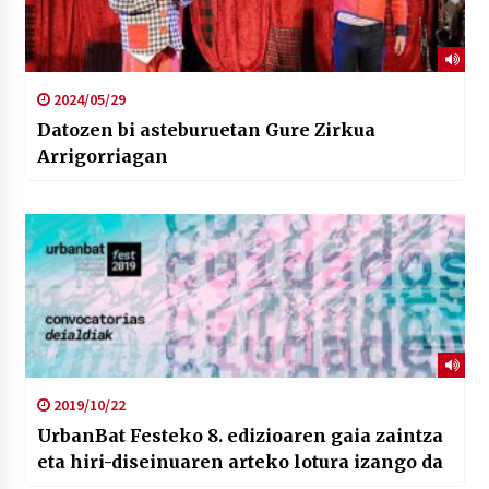
2024/05/29
Datozen bi asteburuetan Gure Zirkua
Arrigorriagan
2019/10/22
UrbanBat Festeko 8. edizioaren gaia zaintza
eta hiri-diseinuaren arteko lotura izango da