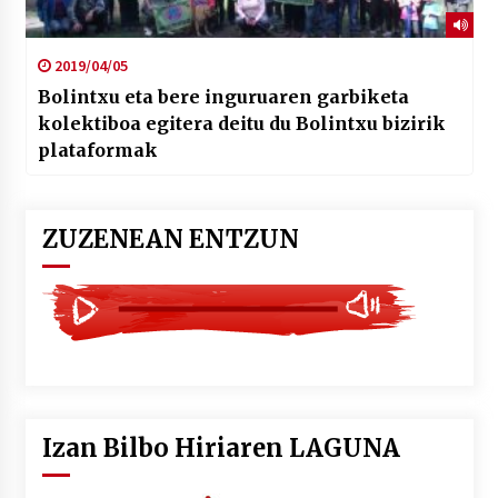
2019/04/05
Bolintxu eta bere inguruaren garbiketa
kolektiboa egitera deitu du Bolintxu bizirik
plataformak
ZUZENEAN ENTZUN
Izan Bilbo Hiriaren LAGUNA