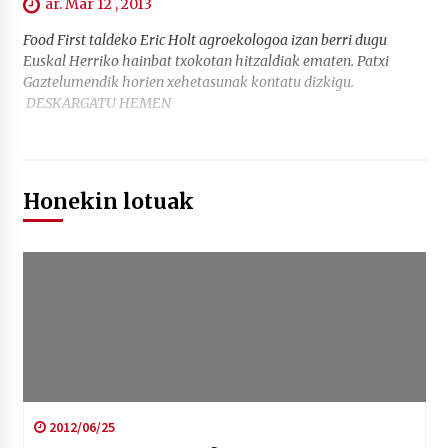
ar. Mar 12 , 2013
Food First taldeko Eric Holt agroekologoa izan berri dugu
Euskal Herriko hainbat txokotan hitzaldiak ematen. Patxi
Gaztelumendik horien xehetasunak kontatu dizkigu.
DESKARGATU HEMEN
Honekin lotuak
2012/06/25