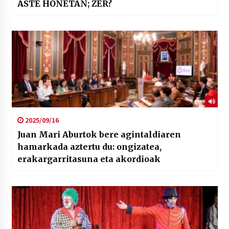
ASTE HONETAN; ZER?
2025/09/16
Juan Mari Aburtok bere agintaldiaren
hamarkada aztertu du: ongizatea,
erakargarritasuna eta akordioak