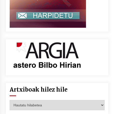
Artxiboak hilez hile
Artxiboak
hilez
hile