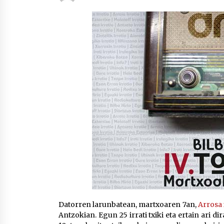
protagonista
2026/07/16
POTTO: San Pedro jaietako bertso-
saioa
2026/07/09
Auritz Iñurrietaren margoak
ikusgai Uribitarte40 aretoan
2026/07/03
Datorren larunbatean, martxoaren 7an,
Arrosa 
Antzokian. Egun 25 irrati txiki eta ertain ari 