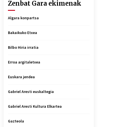
Zenbat Gara ekimenak
Algara konpartsa
Bakaikuko Etxea
Bilbo Hiria irratia
Erroa argitaletxea
Euskara jendea
Gabriel Aresti euskaltegia
Gabriel Aresti Kultura Elkartea
Gazteola