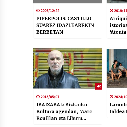
2008/12/22
2019/11
PIPERPOLIS: CASTILLO
Arriqu
SUAREZ IDAZLEAREKIN
istorio
BERBETAN
‘Atent
artela
2015/05/07
2024/10
IBAIZABAL: Bizkaiko
Larunb
Kultura agendan, Marc
taldea
Rouillan eta Liburu
Anarkisten Azoka