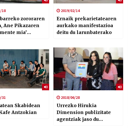
/18
2019/02/14
ibarreko zororaren
Ernaik prekarietatearen
a, Ane Pikazaren
aurkako manifestazioa
amente mia’
deitu du larunbaterako
naren muinean
/31
2018/06/28
atean Skabidean
Urrezko Hirukia
 Kafe Antzokian
Dimension publizitate
agentziak jaso du
EHGAMen eskutik