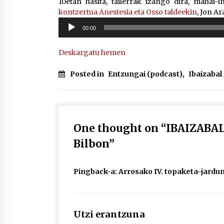
10etan hasita, tailerrak izango dira, mahai-
kontzertua Anestesia eta Osso taldeekin
, Jon A
Soinu
00:00
erreproduzigailua
Deskargatu hemen
Posted in
Entzungai (podcast)
,
Ibaizaba
One thought on “
IBAIZABAL:
Bilbon
”
Pingback-a:
Arrosako IV. topaketa-jarduna
Utzi erantzuna