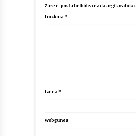
Zure e-posta helbidea ez da argitaratuko.
Iruzkina
*
Izena
*
Webgunea