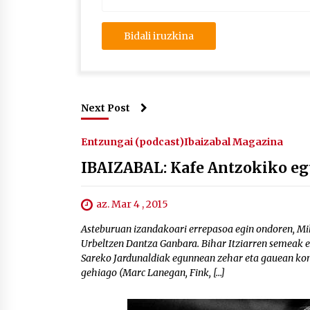
Next Post
Entzungai (podcast)
Ibaizabal Magazina
IBAIZABAL: Kafe Antzokiko e
az. Mar 4 , 2015
Asteburuan izandakoari errepasoa egin ondoren, Mik
Urbeltzen Dantza Ganbara. Bihar Itziarren semeak et
Sareko Jardunaldiak egunnean zehar eta gauean kont
gehiago (Marc Lanegan, Fink, […]