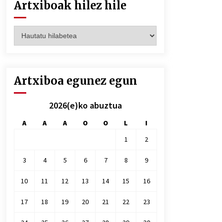
Artxiboak hilez hile
Artxiboak
hilez
hile
Artxiboa egunez egun
2026(e)ko abuztua
A
A
A
O
O
L
I
1
2
3
4
5
6
7
8
9
10
11
12
13
14
15
16
17
18
19
20
21
22
23