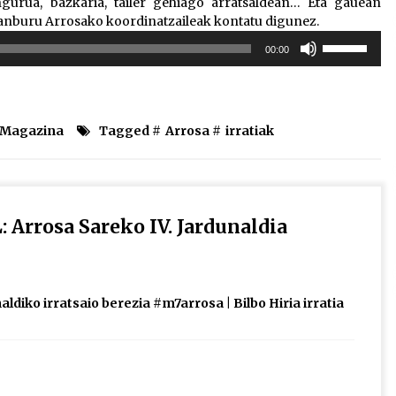
ingurua, bazkaria, tailer gehiago arratsaldean… Eta gauean
ranburu Arrosako koordinatzaileak kontatu digunez.
Erabili
00:00
gora/behera
gezi-
teklak
bolumena
l Magazina
Tagged #
Arrosa
#
irratiak
igotzeko
edo
jaisteko.
 Arrosa Sareko IV. Jardunaldia
ldiko irratsaio berezia #m7arrosa | Bilbo Hiria irratia