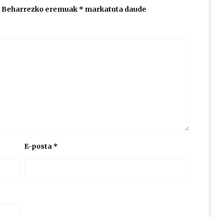
Beharrezko eremuak
*
markatuta daude
E-posta
*