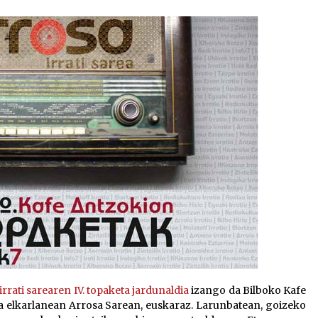
2026/07/15
Larunbatean Plentziako Itsas
Martxa ospatuko da
2026/07/07
SOINUGELA: Paul McCartney eta
Ringo Starr-en lan berriak
2026/07/03
irrati sarearen IV. topaketa jardunaldia
izango da Bilboko Kafe
dira elkarlanean Arrosa Sarean, euskaraz. Larunbatean, goizeko