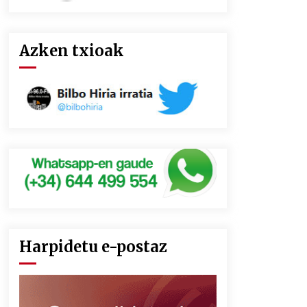
Azken txioak
Harpidetu e-postaz