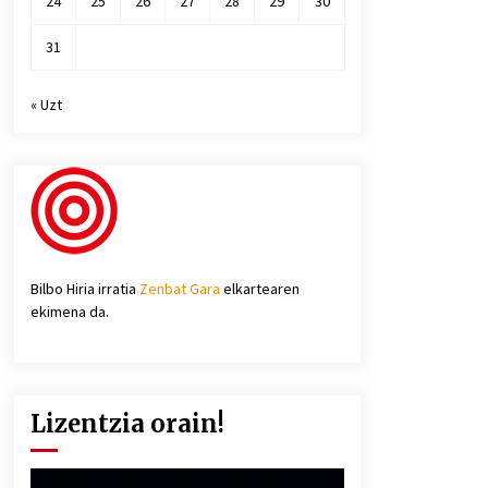
24
25
26
27
28
29
30
31
« Uzt
Bilbo Hiria irratia
Zenbat Gara
elkartearen
ekimena da.
Lizentzia orain!