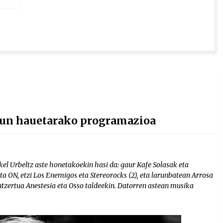
gun hauetarako programazioa
el Urbeltz aste honetakoekin hasi da: gaur Kafe Solasak eta
a ON, etzi Los Enemigos eta Stereorocks (2), eta larunbatean Arrosa
zertua Anestesia eta Osso taldeekin. Datorren astean musika