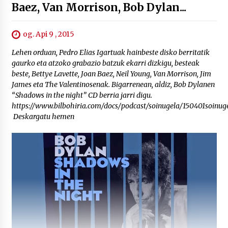
Baez, Van Morrison, Bob Dylan...
og. Api 9 , 2015
Lehen orduan, Pedro Elias Igartuak hainbeste disko berritatik
gaurko eta atzoko grabazio batzuk ekarri dizkigu, besteak
beste, Bettye Lavette, Joan Baez, Neil Young, Van Morrison, Jim
James eta The Valentinosenak. Bigarrenean, aldiz, Bob Dylanen
“Shadows in the night” CD berria jarri digu.
https://www.bilbohiria.com/docs/podcast/soinugela/150401soinug
Deskargatu hemen