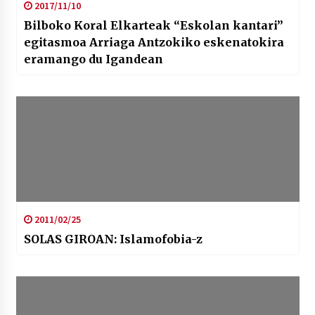
2017/11/10
Bilboko Koral Elkarteak “Eskolan kantari”
egitasmoa Arriaga Antzokiko eskenatokira
eramango du Igandean
2011/02/25
SOLAS GIROAN: Islamofobia-z