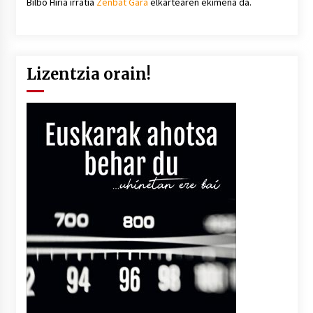
Bilbo Hiria irratia
Zenbat Gara
elkartearen ekimena da.
Lizentzia orain!