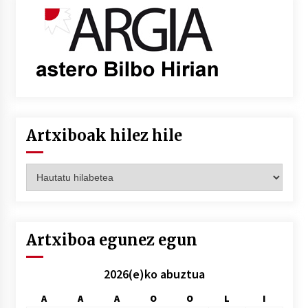
Artxiboak hilez hile
Artxiboak
hilez
hile
Artxiboa egunez egun
2026(e)ko abuztua
A
A
A
O
O
L
I