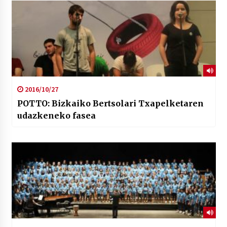
2016/10/27
POTTO: Bizkaiko Bertsolari Txapelketaren
udazkeneko fasea