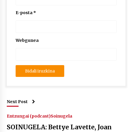
E-posta
*
Webgunea
Next Post
Entzungai (podcast)
Soinugela
SOINUGELA: Bettye Lavette, Joan