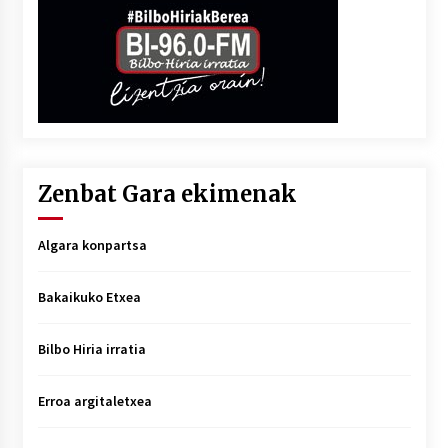
Zenbat Gara ekimenak
Algara konpartsa
Bakaikuko Etxea
Bilbo Hiria irratia
Erroa argitaletxea