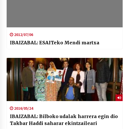
2012/07/06
IBAIZABAL: ESAITeko Mendi martxa
2016/05/24
IBAIZABAL: Bilboko udalak harrera egin dio
Takbar Haddi saharar ekintzaileari