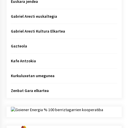
Euskara jendea
Gabriel Aresti euskaltegia
Gabriel Aresti Kultura Elkartea
Gazteola
Kafe Antzokia
Kurkuluxetan umegunea
Zenbat Gara elkartea