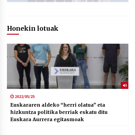
Honekin lotuak
2022/05/25
Euskararen aldeko “herri olatua” eta
hizkuntza politika berriak eskatu ditu
Euskara Aurrera egitasmoak