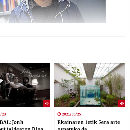
/23
2021/05/25
L: Jonh
Ekainaren 1etik 5era arte
ut taldearen Bloo
ospatuko da