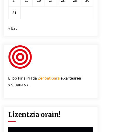
24
25
26
27
28
29
30
31
« Uzt
Bilbo Hiria irratia
Zenbat Gara
elkartearen
ekimena da.
Lizentzia orain!