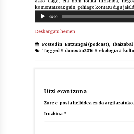
asko dago, eta honi lotuta turismoa, nego
komentatzeaz gain, gehiago kontatu digu jaial
Soinu
00:00
erreproduzigailua
Deskargatu hemen
Posted in
Entzungai (podcast)
,
Ibaizaba
Tagged #
donostia2016
#
ekologia
#
kult
Utzi erantzuna
Zure e-posta helbidea ez da argitaratuko.
Iruzkina
*