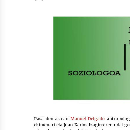
protagonista
2026/07/16
POTTO: San Pedro jaietako bertso-
saioa
2026/07/09
Auritz Iñurrietaren margoak
ikusgai Uribitarte40 aretoan
2026/07/03
Pasa den astean
Manuel Delgado
antropolo
ekimenari eta Juan Karlos Izagirreren udal g