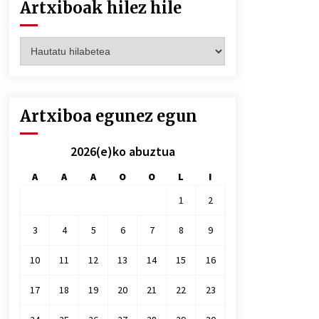
Artxiboak hilez hile
Artxiboak
hilez
hile
Artxiboa egunez egun
2026(e)ko abuztua
A
A
A
O
O
L
I
1
2
3
4
5
6
7
8
9
10
11
12
13
14
15
16
17
18
19
20
21
22
23