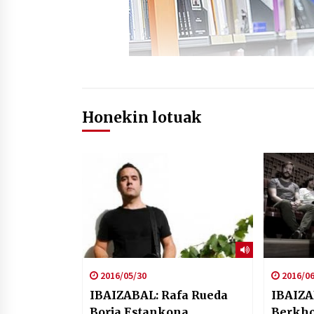
Honekin lotuak
2016/05/30
2016/06
IBAIZABAL: Rafa Rueda
IBAIZABA
Borja Estankona
Berkho