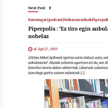
Next Post
Entzungai (podcast)
Nabarmenduak
Piperpol
Piperpolis : 'Ez tiro egin anb
nobelaz
al. Api 27 , 2015
2013an Mikel Ayllonek igartza saria irabazi zuen, no
anbulantziei‘. Mundu zaharra agortzen ari da, nor 
beteriko istoria dakar eleberriak. Liburuak zalantza
izan dugu garko saioan zalantzak […]