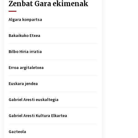
Zenbat Gara ekimenak
Algara konpartsa
Bakaikuko Etxea
Bilbo Hiria irratia
Erroa argitaletxea
Euskara jendea
Gabriel Aresti euskaltegia
Gabriel Aresti Kultura Elkartea
Gazteola