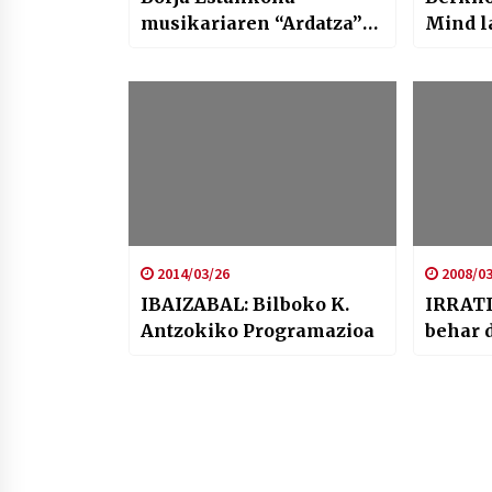
musikariaren “Ardatza”
Mind l
diskoaz
Rafa R
2014/03/26
2008/03
IBAIZABAL: Bilboko K.
IRRATI
Antzokiko Programazioa
behar 