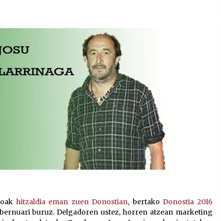
2026/07/15
Larunbatean Plentziako Itsas
Martxa ospatuko da
2026/07/07
SOINUGELA: Paul McCartney eta
Ringo Starr-en lan berriak
2026/07/03
goak
hitzaldia eman zuen Donostian
, bertako
Donostia 2016
obernuari buruz. Delgadoren ustez, horren atzean marketing