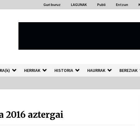
Guri buruz
LAGUNAK
Publi
Entzun
RA(k)
HERRIAK
HISTORIA
HAURRAK
BEREZIAK
“Hiztegi bat” Gorka Urbizuk
idatzitako letren hiztegia
 2016 aztergai
2026/07/23
Auzoportala : 1×04 Auzofoniak