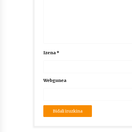
Izena
*
Webgunea