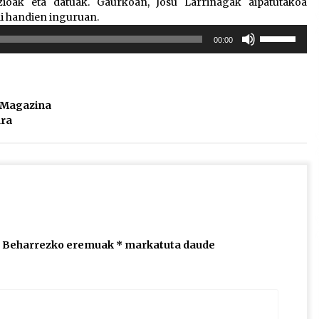
zioak eta datuak. Gaurkoan, Josu Larrinagak aipatutakoa
di handien inguruan.
Erabili
00:00
gora/behera
gezi-
teklak
bolumena
l Magazina
igotzeko
ura
edo
jaisteko.
Beharrezko eremuak
*
markatuta daude