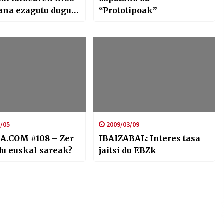
ana ezagutu dugu
“Prototipoak”
uedaren eskutik
/05
2009/03/09
A.COM #108 – Zer
IBAIZABAL: Interes tasa
du euskal sareak?
jaitsi du EBZk