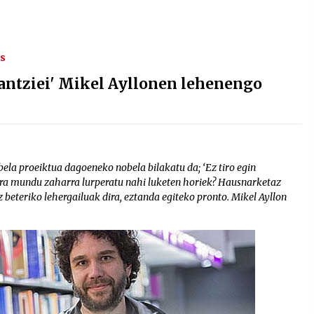
is
ulantziei' Mikel Ayllonen lehenengo
bela proeiktua dagoeneko nobela bilakatu da; ‘Ez tiro egin
dira mundu zaharra lurperatu nahi luketen horiek? Hausnarketaz
z beteriko lehergailuak dira, eztanda egiteko pronto. Mikel Ayllon