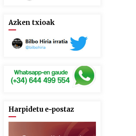
Azken txioak
Harpidetu e-postaz