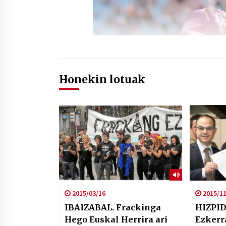
Honekin lotuak
2015/03/16
2015/11
IBAIZABAL. Frackinga
HIZPID
Hego Euskal Herrira ari
Ezkerra