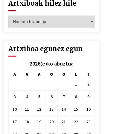
Artxiboak hilez hile
Artxiboak
hilez
hile
Artxiboa egunez egun
2026(e)ko abuztua
A
A
A
O
O
L
I
1
2
3
4
5
6
7
8
9
10
11
12
13
14
15
16
17
18
19
20
21
22
23