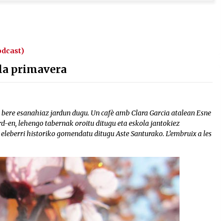
odcast)
 la primavera
a bere esanahiaz jardun dugu. Un cafè amb Clara Garcia atalean Esne
urd-en, lehengo tabernak oroitu ditugu eta eskola jantokiez
eleberri historiko gomendatu ditugu Aste Santurako. L’embruix a les