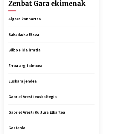
Zenbat Gara ekimenak
Algara konpartsa
Bakaikuko Etxea
Bilbo Hiria irratia
Erroa argitaletxea
Euskara jendea
Gabriel Aresti euskaltegia
Gabriel Aresti Kultura Elkartea
Gazteola