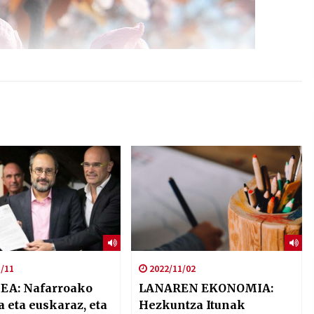
/11
2022/11/02
EA: Nafarroako
LANAREN EKONOMIA:
 eta euskaraz, eta
Hezkuntza Itunak