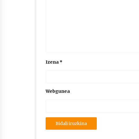
Izena
*
Webgunea