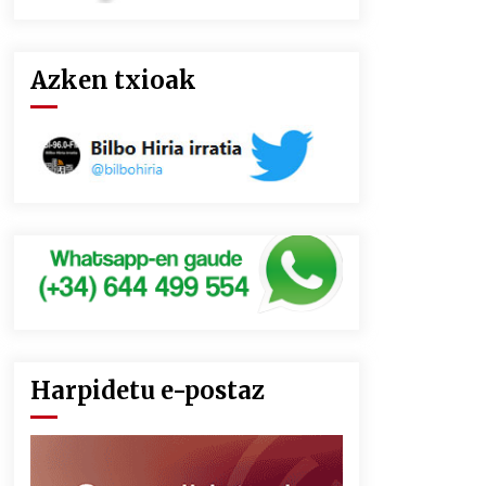
Azken txioak
Harpidetu e-postaz