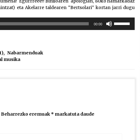
lumena! Egurrreee!! Biniloaren apologian, 80ko hamarkadaz
ntzat) eta Akelarre taldearen “Bertsolari” kortan jarri dugu
Erabili
00:00
gora/behera
gezi-
teklak
bolumena
t)
,
Nabarmenduak
igotzeko
al musika
edo
jaisteko.
Beharrezko eremuak
*
markatuta daude