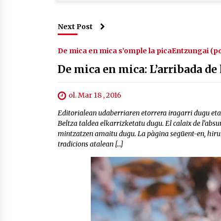
Next Post
De mica en mica s’omple la pica
Entzungai (p
De mica en mica: L’arribada de
ol. Mar 18 , 2016
Editorialean udaberriaren etorrera iragarri dugu et
Beltza taldea elkarrizketatu dugu. El calaix de l’abs
mintzatzen amaitu dugu. La pàgina següent-en, hiru 
tradicions atalean […]