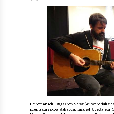
protagonista
2026/07/16
POTTO: San Pedro jaietako bertso-
saioa
2026/07/09
Auritz Iñurrietaren margoak
ikusgai Uribitarte40 aretoan
2026/07/03
Peiremansek “Bigarren Saria”(Autoprodukzioa
prentsaurrekoa dakargu, Imanol Ubeda eta Gor