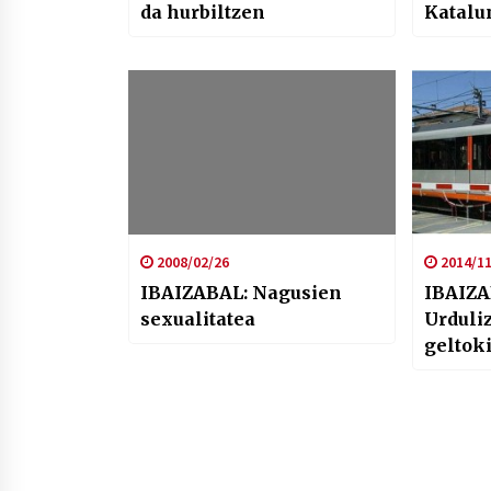
da hurbiltzen
Katalu
Malen 
egiten
2008/02/26
2014/11
IBAIZABAL: Nagusien
IBAIZA
sexualitatea
Urduli
geltok