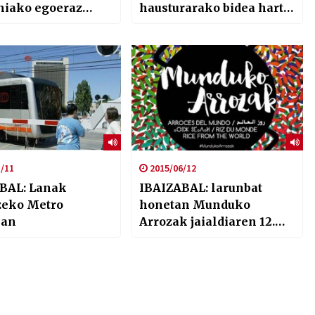
niako egoeraz
hausturarako bidea hartu
Aldalurrekin hitz
du
/11
2015/06/12
BAL: Lanak
IBAIZABAL: larunbat
zeko Metro
honetan Munduko
ian
Arrozak jaialdiaren 12.
edizioa Bilbon