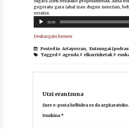
Nigara Zuek bezalako proposamenaK. Altxa bo
gogoratu gara (ahal izan dugun neurrian, behi
orratza.
Soinu
00:00
erreproduzigailua
Deskargatu hemen
Posted in
Artayorran
,
Entzungai (podcas
Tagged #
agenda
#
elkarrizketak
#
eusk
Utzi erantzuna
Zure e-posta helbidea ez da argitaratuko.
Iruzkina
*