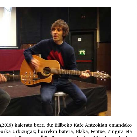
2026/07/15
Larunbatean Plentziako Itsas
Martxa ospatuko da
2026/07/07
SOINUGELA: Paul McCartney eta
Ringo Starr-en lan berriak
2026/07/03
,2016) kaleratu berri du; Billboko Kafe Antzokian emandako
ka Urbizugaz; horrekin batera, Blaka, Fetitxe, Zingira eta