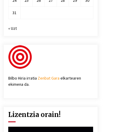
24
25
26
27
28
29
30
31
« Uzt
Bilbo Hiria irratia
Zenbat Gara
elkartearen
ekimena da.
Lizentzia orain!