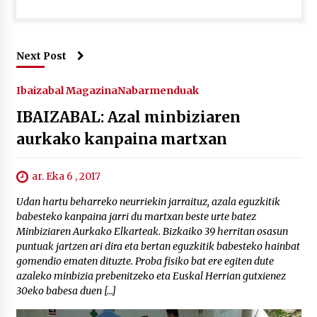
Next Post
Ibaizabal Magazina
Nabarmenduak
IBAIZABAL: Azal minbiziaren
aurkako kanpaina martxan
ar. Eka 6 , 2017
Udan hartu beharreko neurriekin jarraituz, azala eguzkitik
babesteko kanpaina jarri du martxan beste urte batez
Minbiziaren Aurkako Elkarteak. Bizkaiko 39 herritan osasun
puntuak jartzen ari dira eta bertan eguzkitik babesteko hainbat
gomendio ematen dituzte. Proba fisiko bat ere egiten dute
azaleko minbizia prebenitzeko eta Euskal Herrian gutxienez
30eko babesa duen […]