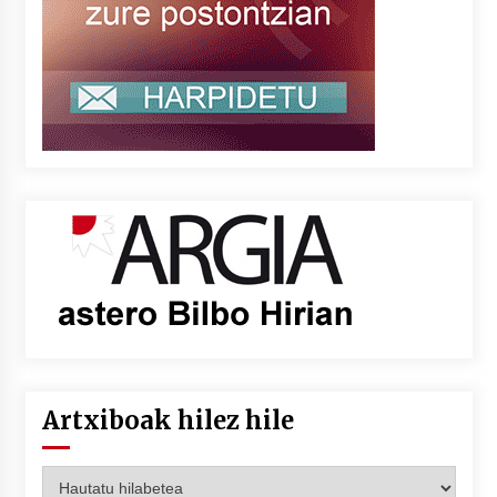
Artxiboak hilez hile
Artxiboak