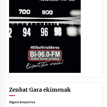
Zenbat Gara ekimenak
Algara konpartsa