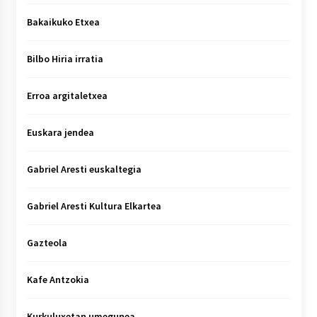
Bakaikuko Etxea
Bilbo Hiria irratia
Erroa argitaletxea
Euskara jendea
Gabriel Aresti euskaltegia
Gabriel Aresti Kultura Elkartea
Gazteola
Kafe Antzokia
Kurkuluxetan umegunea