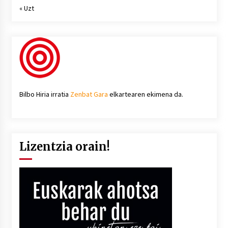
« Uzt
Bilbo Hiria irratia
Zenbat Gara
elkartearen ekimena da.
Lizentzia orain!