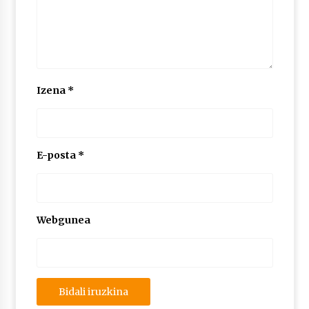
Izena
*
E-posta
*
Webgunea