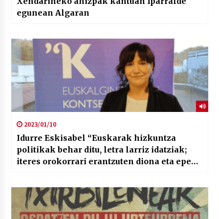
Xendarineko ahizpak kantuan Iparralde
egunean Algaran
2023/01/10
Idurre Eskisabel “Euskarak hizkuntza
politikak behar ditu, letra larriz idatziak;
iteres orokorrari erantzuten diona eta epe
luzetara begira.”