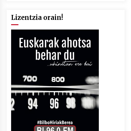
Lizentzia orain!