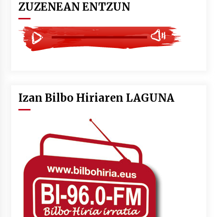
ZUZENEAN ENTZUN
Izan Bilbo Hiriaren LAGUNA