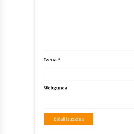
Izena
*
Webgunea