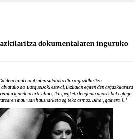
rgazkilaritza dokumentalaren inguruko
aldera honi erantzuten saiatuko dira argazkilaritza
abiatuko da BasqueDokFestival, Bizkaian egiten den argazkilaritza
retoan igandera arte ahots, ikuspegi eta lengoaia ugarik bat egingo
tatearen inguruan hausnarketa egiteko asmoz. Bihar, gainera, […]