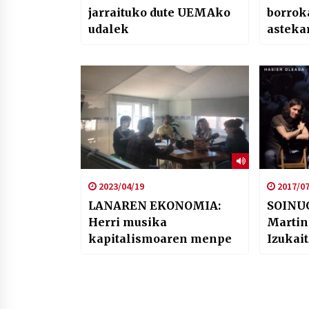
jarraituko dute UEMAko
borrok
udalek
asteka
2023/04/19
2017/07
LANAREN EKONOMIA:
SOINUG
Herri musika
Martin
kapitalismoaren menpe
Izukait
Truku,