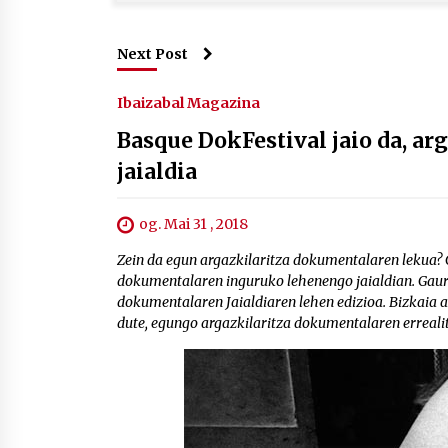
Next Post
Ibaizabal Magazina
Basque DokFestival jaio da, a
jaialdia
og. Mai 31 , 2018
Zein da egun argazkilaritza dokumentalaren lekua? G
dokumentalaren inguruko lehenengo jaialdian. Gaur 
dokumentalaren Jaialdiaren lehen edizioa. Bizkaia a
dute, egungo argazkilaritza dokumentalaren erreali