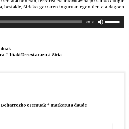
rren atal honetan, terrorea eta intoxikazioa jorratuko ditugu:
ta, bestalde, Siriako gerraren inguruan egon den eta dagoen
Erabili
00:00
gora/behera
gezi-
teklak
bolumena
duak
igotzeko
ra
#
Iñaki Urrestarazu
#
Siria
edo
jaisteko.
Beharrezko eremuak
*
markatuta daude