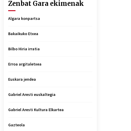
Zenbat Gara ekimenak
Algara konpartsa
Bakaikuko Etxea
Bilbo Hiria irratia
Erroa argitaletxea
Euskara jendea
Gabriel Aresti euskaltegia
Gabriel Aresti Kultura Elkartea
Gazteola