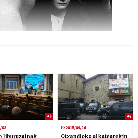
/03
2015/09/16
o liburuzainak
Otxandioko alkatearekin