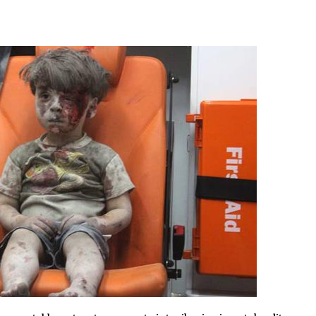
2026/07/15
Larunbatean Plentziako Itsas
Martxa ospatuko da
2026/07/07
SOINUGELA: Paul McCartney eta
Ringo Starr-en lan berriak
2026/07/03