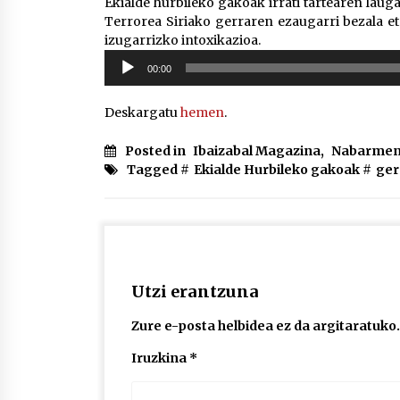
Ekialde hurbileko gakoak irrati tartearen lauga
Terrorea Siriako gerraren ezaugarri bezala e
izugarrizko intoxikazioa.
Soinu
00:00
erreproduzigailua
Deskargatu
hemen
.
Posted in
Ibaizabal Magazina
,
Nabarmen
Tagged #
Ekialde Hurbileko gakoak
#
ger
Utzi erantzuna
Zure e-posta helbidea ez da argitaratuko.
Iruzkina
*