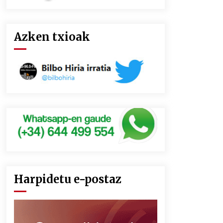
Azken txioak
Harpidetu e-postaz