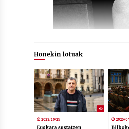
Honekin lotuak
2023/10/25
2025/04
Euskara sustatzen
Bilbok