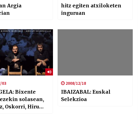
an Argia
hitz egiten atxiloketen
rian
inguruan
/03
2008/12/18
ELA: Bixente
IBAIZABAL: Euskal
ezekin solasean,
Selekzioa
z, Oskorri, Hiru
 Igelaren Banda