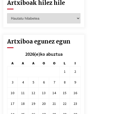
Artxiboak hilez hile
Artxiboak
hilez
hile
Artxiboa egunez egun
2026(e)ko abuztua
A
A
A
O
O
L
I
1
2
3
4
5
6
7
8
9
10
11
12
13
14
15
16
17
18
19
20
21
22
23