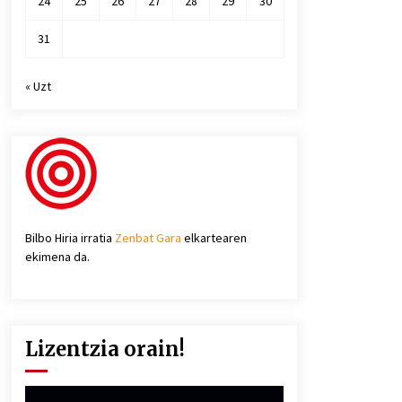
24
25
26
27
28
29
30
31
« Uzt
Bilbo Hiria irratia
Zenbat Gara
elkartearen
ekimena da.
Lizentzia orain!