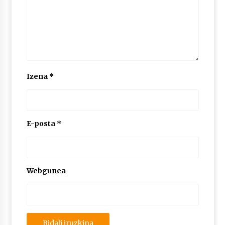
Izena
*
E-posta
*
Webgunea