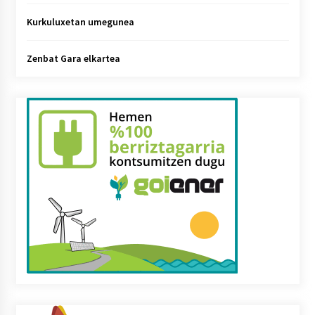
Kurkuluxetan umegunea
Zenbat Gara elkartea