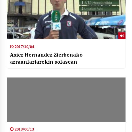
2017/10/04
Asier Hernandez Zierbenako
arraunlariarekin solasean
2013/06/13