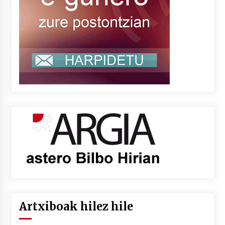
Artxiboak hilez hile