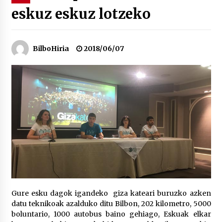
eskuz eskuz lotzeko
“Hiztegi bat” Gorka Urbizuk idatzitako letren
hiztegia
2026/07/23
BilboHiria
2018/06/07
Bakaikuko barnetegitik gazteek egindako saio
berezia
2026/07/16
Tuba eta bonbardinoaren astea, Bilboko
Kontserbatorioan protagonista
2026/07/16
Auzoportala : 1×04 Auzofoniak
2026/07/15
Gure esku dagok igandeko giza kateari buruzko azken
datu teknikoak azalduko ditu Bilbon, 202 kilometro, 5000
Gaur abitua da Bilbao bbk live jaialdia
boluntario, 1000 autobus baino gehiago, Eskuak elkar
2026/07/09