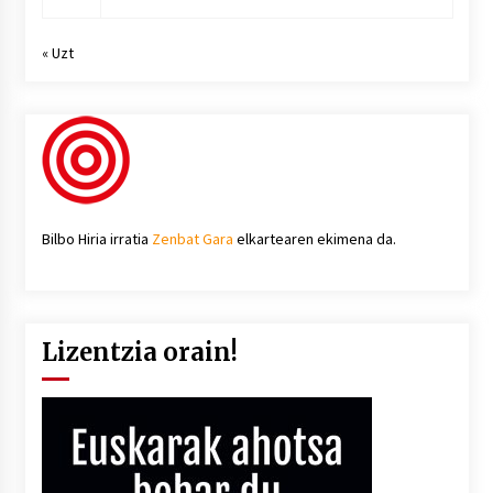
« Uzt
Bilbo Hiria irratia
Zenbat Gara
elkartearen ekimena da.
Lizentzia orain!