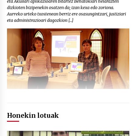
eta Akuilari aplikazioaren bitartez Behatokiari helarazten
dizkioten bizipenekin osatzen da; izan kexa edo zoriona.
Aurreko urteko txostenean berriz ere osasungintzari, justiziari
eta administrazioari dagozkion […]
Honekin lotuak