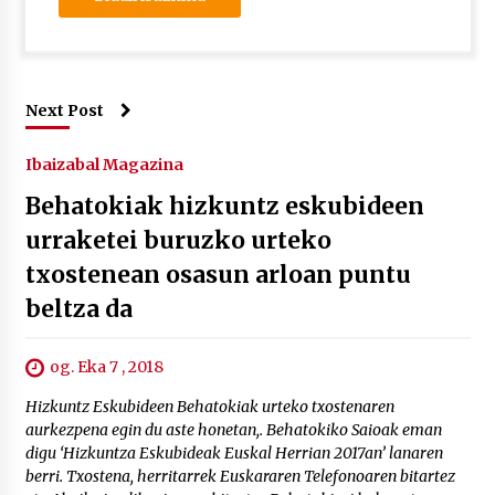
Next Post
Ibaizabal Magazina
Behatokiak hizkuntz eskubideen
urraketei buruzko urteko
txostenean osasun arloan puntu
beltza da
og. Eka 7 , 2018
Hizkuntz Eskubideen Behatokiak urteko txostenaren
aurkezpena egin du aste honetan,. Behatokiko Saioak eman
digu ‘Hizkuntza Eskubideak Euskal Herrian 2017an’ lanaren
berri. Txostena, herritarrek Euskararen Telefonoaren bitartez