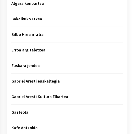
Algara konpartsa
Bakaikuko Etxea
Bilbo Hiria irratia
Erroa argitaletxea
Euskara jendea
Gabriel Aresti euskaltegia
Gabriel Aresti Kultura Elkartea
Gazteola
Kafe Antzokia