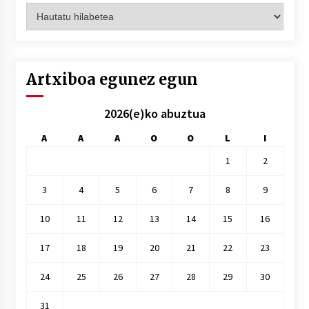
Artxiboak
hilez
hile
Artxiboa egunez egun
2026(e)ko abuztua
A
A
A
O
O
L
I
1
2
3
4
5
6
7
8
9
10
11
12
13
14
15
16
17
18
19
20
21
22
23
24
25
26
27
28
29
30
31