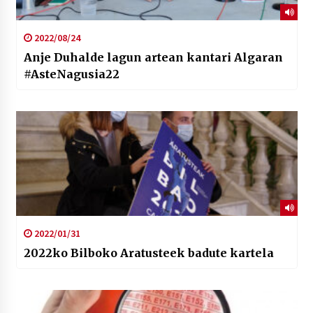
2022/08/24
Anje Duhalde lagun artean kantari Algaran
#AsteNagusia22
2022/01/31
2022ko Bilboko Aratusteek badute kartela