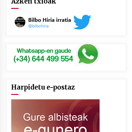
Azken txioak
Harpidetu e-postaz