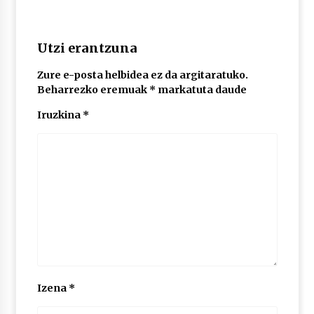
Utzi erantzuna
Zure e-posta helbidea ez da argitaratuko.
Beharrezko eremuak
*
markatuta daude
Iruzkina
*
Izena
*