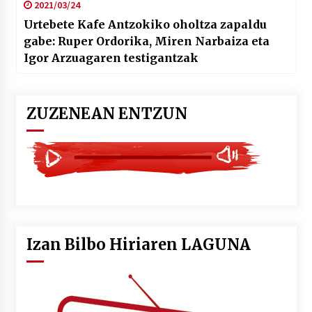
2021/03/24
Urtebete Kafe Antzokiko oholtza zapaldu
gabe: Ruper Ordorika, Miren Narbaiza eta
Igor Arzuagaren testigantzak
ZUZENEAN ENTZUN
Izan Bilbo Hiriaren LAGUNA