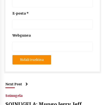
E-posta
*
Webgunea
Next Post
Soinugela
SOINUGELA: Mungo Jerry, Jeff