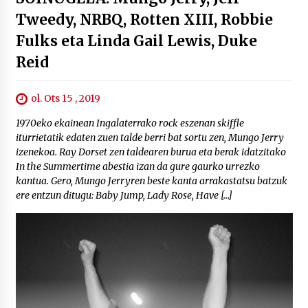
Tweedy, NRBQ, Rotten XIII, Robbie
Fulks eta Linda Gail Lewis, Duke
Reid
ol. Ots 15 , 2019
1970eko ekainean Ingalaterrako rock eszenan skiffle
iturrietatik edaten zuen talde berri bat sortu zen, Mungo Jerry
izenekoa. Ray Dorset zen taldearen burua eta berak idatzitako
In the Summertime abestia izan da gure gaurko urrezko
kantua. Gero, Mungo Jerryren beste kanta arrakastatsu batzuk
ere entzun ditugu: Baby Jump, Lady Rose, Have […]