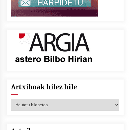
Artxiboak hilez hile
Artxiboak
hilez
hile