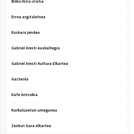
Bilbo Hiria irratia
Erroa argitaletxea
Euskara jendea
Gabriel Aresti euskaltegia
Gabriel Aresti Kultura Elkartea
Gazteola
Kafe Antzokia
Kurkuluxetan umegunea
Zenbat Gara elkartea