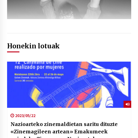
Honekin lotuak
2023/05/22
Nazioarteko zinemaldietan saritu dituzte
«Zinemagileen artean» Emakumeek