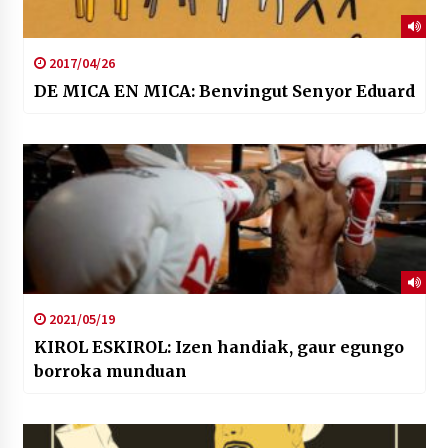
2017/04/26
DE MICA EN MICA: Benvingut Senyor Eduard
2021/05/19
KIROL ESKIROL: Izen handiak, gaur egungo
borroka munduan