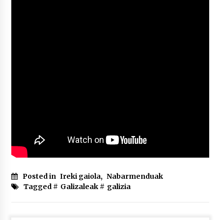
2026/07/03
MUSIBLA #297: Bide, Boards Of Canada, Somak,
Tiga, Twisted Teens, Underscores, Habia
2026/07/02
Posted in
Ireki gaiola
,
Nabarmenduak
Tagged #
Galizaleak
#
galizia