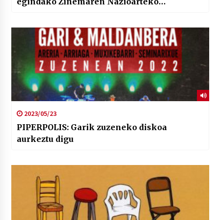
egindako Zinemaren Nazioarteko
Karabanako filmak ikusgai
2023/05/23
PIPERPOLIS: Garik zuzeneko diskoa
aurkeztu digu