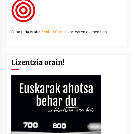
Bilbo Hiria irratia
Zenbat Gara
elkartearen ekimena da.
Lizentzia orain!