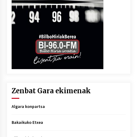
Zenbat Gara ekimenak
Algara konpartsa
Bakaikuko Etxea