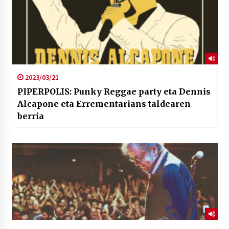
2023/03/21
PIPERPOLIS: Punky Reggae party eta Dennis
Alcapone eta Errementarians taldearen
berria