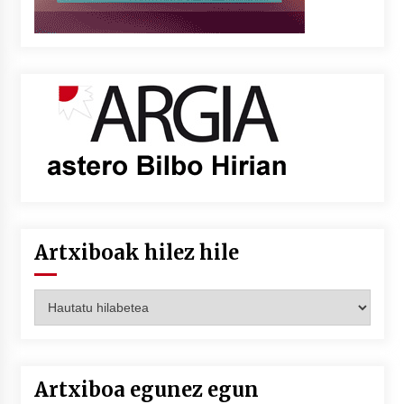
Artxiboak hilez hile
Artxiboak
hilez
hile
Artxiboa egunez egun