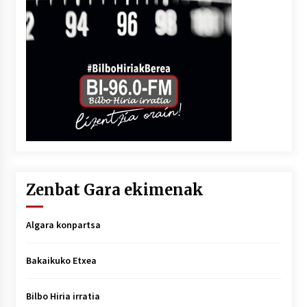
Zenbat Gara ekimenak
Algara konpartsa
Bakaikuko Etxea
Bilbo Hiria irratia