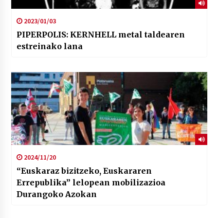
2023/01/03
PIPERPOLIS: KERNHELL metal taldearen
estreinako lana
2024/11/20
“Euskaraz bizitzeko, Euskararen
Errepublika” lelopean mobilizazioa
Durangoko Azokan