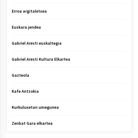
Erroa argitaletxea
Euskara jendea
Gabriel Aresti euskaltegia
Gabriel Aresti Kultura Elkartea
Gazteola
Kafe Antzokia
Kurkuluxetan umegunea
Zenbat Gara elkartea