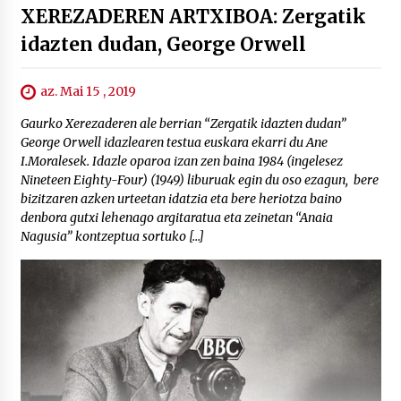
XEREZADEREN ARTXIBOA: Zergatik
idazten dudan, George Orwell
az. Mai 15 , 2019
Gaurko Xerezaderen ale berrian “Zergatik idazten dudan”
George Orwell idazlearen testua euskara ekarri du Ane
I.Moralesek. Idazle oparoa izan zen baina 1984 (ingelesez
Nineteen Eighty-Four) (1949) liburuak egin du oso ezagun, bere
bizitzaren azken urteetan idatzia eta bere heriotza baino
denbora gutxi lehenago argitaratua eta zeinetan “Anaia
Nagusia” kontzeptua sortuko […]