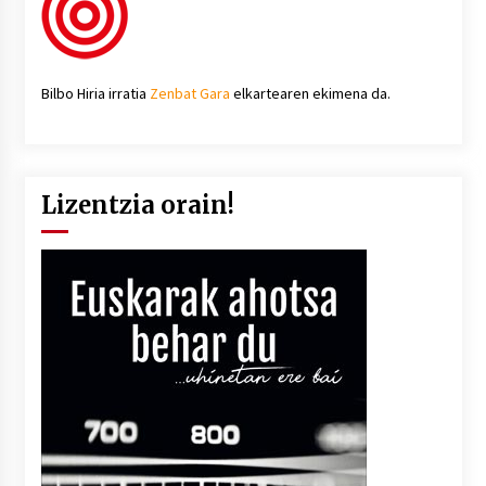
Bilbo Hiria irratia
Zenbat Gara
elkartearen ekimena da.
Lizentzia orain!