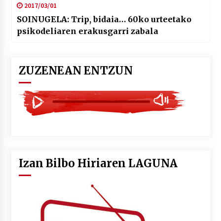
2017/03/01
SOINUGELA: Trip, bidaia… 60ko urteetako
psikodeliaren erakusgarri zabala
ZUZENEAN ENTZUN
Izan Bilbo Hiriaren LAGUNA