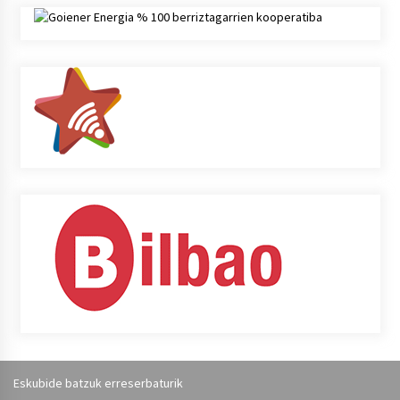
Eskubide batzuk erreserbaturik