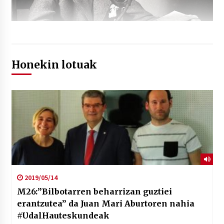
Honekin lotuak
2019/05/14
M26:”Bilbotarren beharrizan guztiei
erantzutea” da Juan Mari Aburtoren nahia
#UdalHauteskundeak