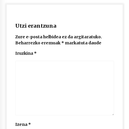
2026/07/03
MUSIBLA #297: Bide, Boards Of Canada, Somak,
Tiga, Twisted Teens, Underscores, Habia
Utzi erantzuna
2026/07/02
Zure e-posta helbidea ez da argitaratuko.
Beharrezko eremuak
*
markatuta daude
Iruzkina
*
Izena
*