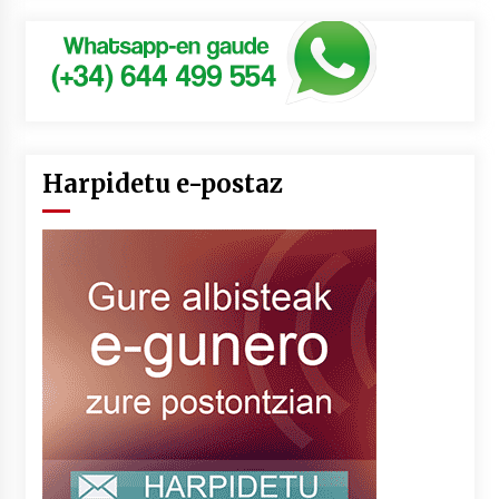
Harpidetu e-postaz