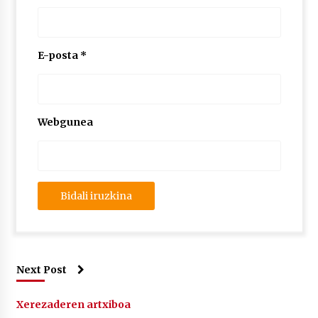
E-posta
*
Webgunea
Next Post
Xerezaderen artxiboa