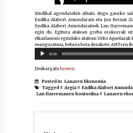
Sindikal agendarekin abiatu dugu gaurko sa
Endika Alabort Amundarain eta Jon Bernat Zu
Endika Alabort Amundarainek Lan Harremanen 
egin du. Egitura atalean greba orokorrak utz
elkarlanean egindako atalean Urko Apaolazak ko
esanguratsua, behera bota dezakete, AHTren ib
Soinu
00:00
erreproduzigailua
Deskargatu
hemen
.
Posted in
Lanaren Ekonomia
Tagged #
Argia
#
Endika Alabort Amunda
Lan Harremanen Kontseilua
#
Lanaren eko