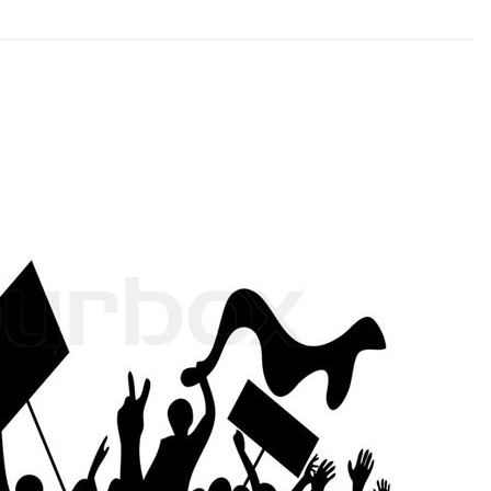
2026/07/15
Larunbatean Plentziako Itsas
Martxa ospatuko da
2026/07/07
SOINUGELA: Paul McCartney eta
Ringo Starr-en lan berriak
2026/07/03