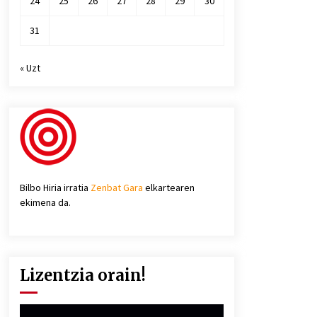
24
25
26
27
28
29
30
31
« Uzt
Bilbo Hiria irratia
Zenbat Gara
elkartearen
ekimena da.
Lizentzia orain!