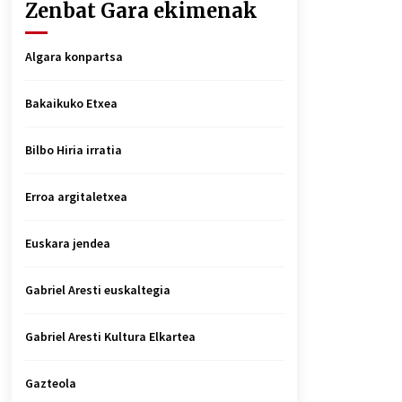
Zenbat Gara ekimenak
Algara konpartsa
Bakaikuko Etxea
Bilbo Hiria irratia
Erroa argitaletxea
Euskara jendea
Gabriel Aresti euskaltegia
Gabriel Aresti Kultura Elkartea
Gazteola