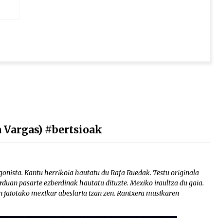
la Vargas) #bertsioak
onista. Kantu herrikoia hautatu du Rafa Ruedak. Testu originala
orduan pasarte ezberdinak hautatu dituzte. Mexiko iraultza du gaia.
n jaiotako mexikar abeslaria izan zen. Rantxera musikaren