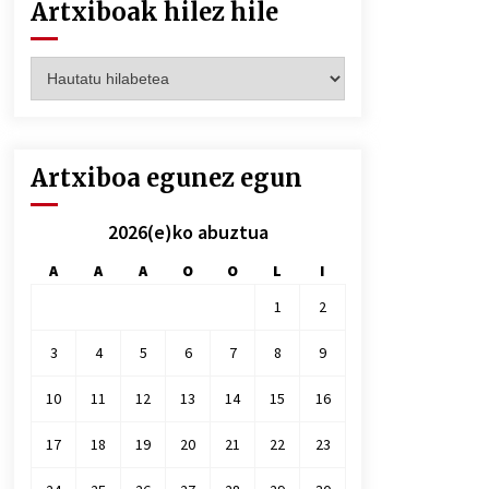
Artxiboak hilez hile
Artxiboak
hilez
hile
Artxiboa egunez egun
2026(e)ko abuztua
A
A
A
O
O
L
I
1
2
3
4
5
6
7
8
9
10
11
12
13
14
15
16
17
18
19
20
21
22
23