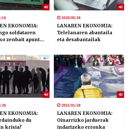
/16
2020/05/28
EN EKONOMIA:
LANAREN EKONOMIA:
ngo soldataren
Telelanaren abantaila
 apunte
eta desabantailak
 eta politikoak
/26
2021/01/28
EN EKONOMIA:
LANAREN EKONOMIA:
rdainduko du
Oinarrizko jarduerak
n krisia?
indartzeko erronka