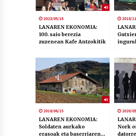
2023/05/16
2018/11
LANAREN EKONOMIA:
LANAR
100. saio berezia
Gutxie
zuzenean Kafe Antzokitik
inguruko zenbait
teoriko
2018/06/15
2020/05
LANAREN EKONOMIA:
LANAR
Soldaten aurkako
Nork o
erasoak eta baserriaren
datorre