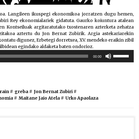
ioa. Langileen ikuspegi ekonomikoa jorratzen dugu hemen,
biri Rey ekonomialariek gidatuta. Gaurko koiuntura atalean
Kontseiluak argitaratutako txostenaren azterketa zehatza
itakoa aztertu du Jon Bernat Zubirik. Argia astekariarekin
ntatu digunez, Erbetegi dorretxea, XV. mendeko eraikin zibil
ilbidean egindako aldaketa baten ondorioz.
Erabili
00:00
gora/behera
gezi-
teklak
bolumena
igotzeko
rain
#
greba
#
Jon Bernat Zubiri
#
edo
nomia
#
Maitane Jaio Atela
#
Urko Apaolaza
jaisteko.