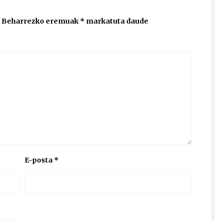
Beharrezko eremuak
*
markatuta daude
E-posta
*