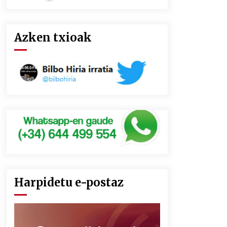
Azken txioak
Harpidetu e-postaz