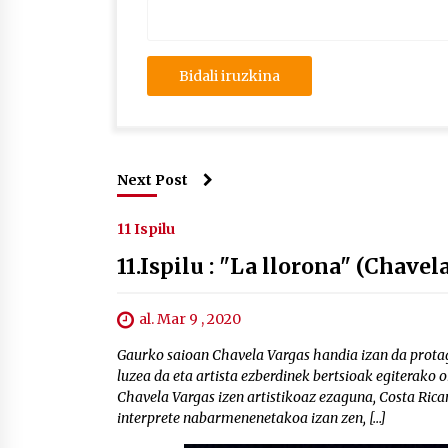
Next Post
11 Ispilu
11.Ispilu : "La llorona" (Chave
al. Mar 9 , 2020
Gaurko saioan Chavela Vargas handia izan da protag
luzea da eta artista ezberdinek bertsioak egiterako 
Chavela Vargas izen artistikoaz ezaguna, Costa Rica
interprete nabarmenenetakoa izan zen, […]