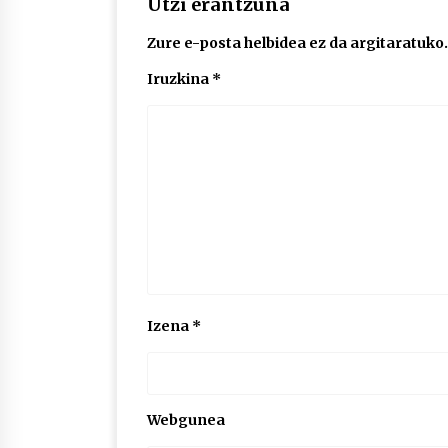
Utzi erantzuna
Zure e-posta helbidea ez da argitaratuko.
Iruzkina
*
Izena
*
Webgunea