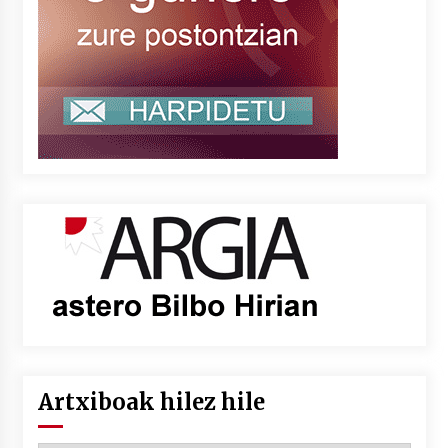
Artxiboak hilez hile