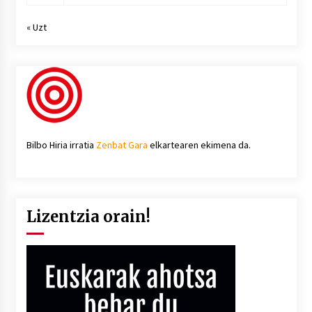
« Uzt
Bilbo Hiria irratia
Zenbat Gara
elkartearen ekimena da.
Lizentzia orain!