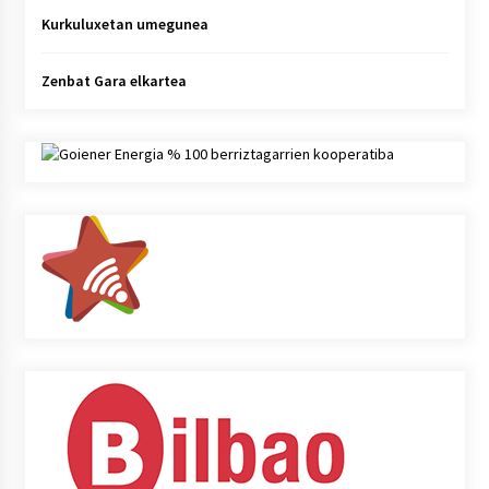
Kurkuluxetan umegunea
Zenbat Gara elkartea