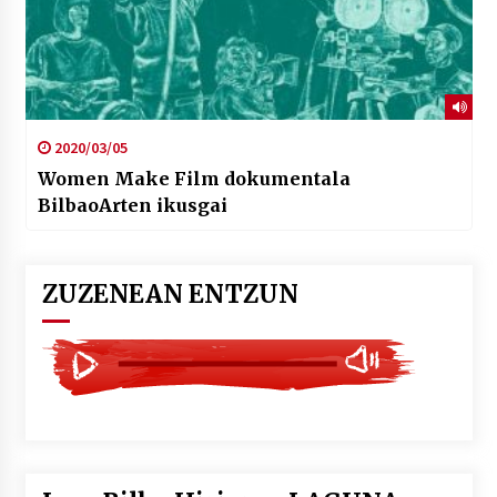
2020/03/05
Women Make Film dokumentala
BilbaoArten ikusgai
ZUZENEAN ENTZUN