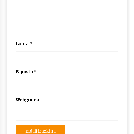
Izena
*
E-posta
*
Webgunea