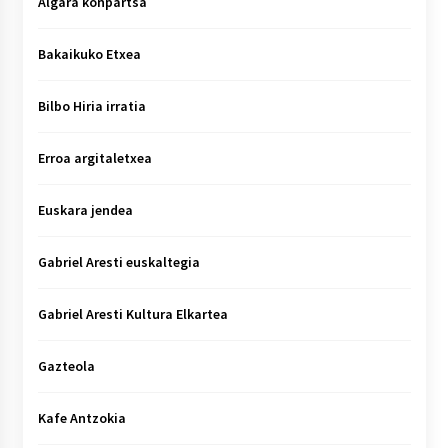
Algara konpartsa
Bakaikuko Etxea
Bilbo Hiria irratia
Erroa argitaletxea
Euskara jendea
Gabriel Aresti euskaltegia
Gabriel Aresti Kultura Elkartea
Gazteola
Kafe Antzokia