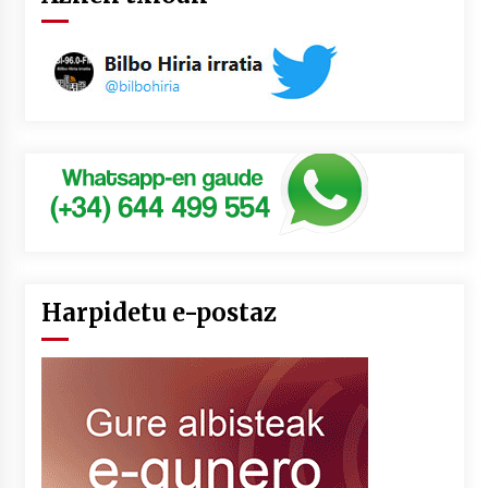
Harpidetu e-postaz