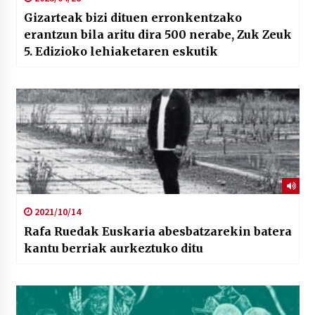
Gizarteak bizi dituen erronkentzako
erantzun bila aritu dira 500 nerabe, Zuk Zeuk
5. Edizioko lehiaketaren eskutik
2021/10/14
Rafa Ruedak Euskaria abesbatzarekin batera
kantu berriak aurkeztuko ditu