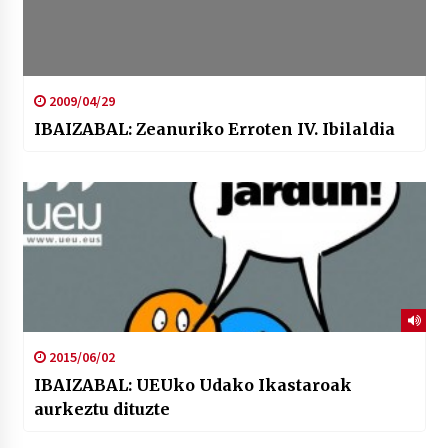
2009/04/29
IBAIZABAL: Zeanuriko Erroten IV. Ibilaldia
2015/06/02
IBAIZABAL: UEUko Udako Ikastaroak
aurkeztu dituzte