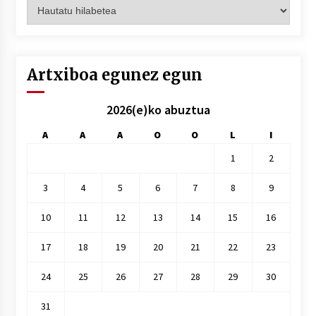
Artxiboak
hilez
hile
Artxiboa egunez egun
2026(e)ko abuztua
A
A
A
O
O
L
I
1
2
3
4
5
6
7
8
9
10
11
12
13
14
15
16
17
18
19
20
21
22
23
24
25
26
27
28
29
30
31