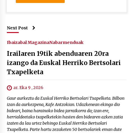
Next Post
Ibaizabal Magazina
Nabarmenduak
Irailaren 19tik abenduaren 20ra
izango da Euskal Herriko Bertsolari
Txapelketa
ar. Eka 9 , 2026
Gaur aurkeztu da Euskal Herriko Bertsolari Txapelketa. Bilbon
izan da aurkezpena, Kafe Antzokian. Udazkenean ekingo dio
bideari, baina harainoko bidea jarraikorra da; izan ere,
herrialdeetako txapelketekin hasten den bidearen azken zatia
izaten da lau urtez behingo Euskal Herriko Bertsolari
Txapelketa. Parte hartu zezaketen 50 bertsolariek eman dute