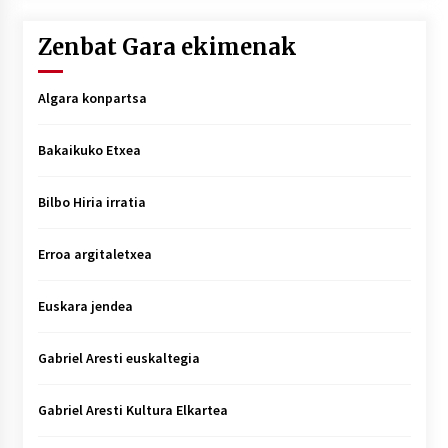
Zenbat Gara ekimenak
Algara konpartsa
Bakaikuko Etxea
Bilbo Hiria irratia
Erroa argitaletxea
Euskara jendea
Gabriel Aresti euskaltegia
Gabriel Aresti Kultura Elkartea