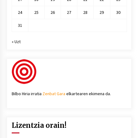
24
25
26
27
28
29
30
31
« Uzt
Bilbo Hiria irratia
Zenbat Gara
elkartearen ekimena da.
Lizentzia orain!