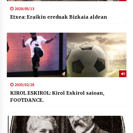
2020/05/13
Etxea: Eraikin ereduak Bizkaia aldean
2025/02/28
KIROL ESKIROL: Kirol Eskirol saioan,
FOOTDANCE.