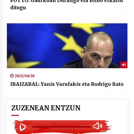
POTTO: Gaurkoan Durango eta Bilbo elkartu
ditugu
2015/04/30
IBAIZABAL: Yanis Varufakis eta Rodrigo Rato
ZUZENEAN ENTZUN