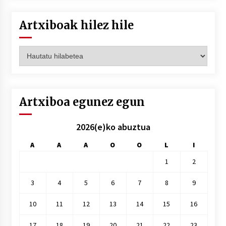
Artxiboak hilez hile
Artxiboak
hilez
hile
Artxiboa egunez egun
2026(e)ko abuztua
A
A
A
O
O
L
I
1
2
3
4
5
6
7
8
9
10
11
12
13
14
15
16
17
18
19
20
21
22
23