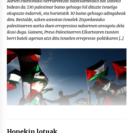
Aurten Palestinako herriarentzat odoltsuenetako bat izateko
bidean da: 130 palestinar baino gehiago hil dituzte Israelgo
okupazio indarrek, eta horietatik 30 baino gehiago adingabeak
dira. Bestalde, azken asteotan Israelek Zisjordaniako
palestinarren aurka duen errepresioa nabarmen areagotu dela
ikusi dugu. Gainera, Preso Palestinarren Elkartearen txosten
berri batek agerian utzi ditu Israelen errepresio-politikaren […]
Honekin lotuak