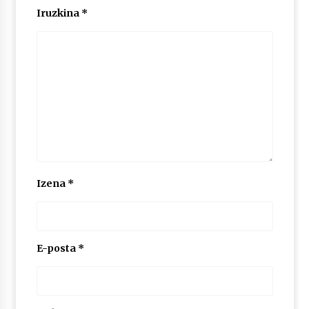
2026/07/03
Iruzkina
*
MUSIBLA #297: Bide, Boards Of Canada, Somak,
Tiga, Twisted Teens, Underscores, Habia
2026/07/02
Izena
*
E-posta
*