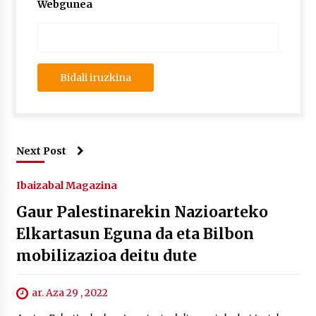
Webgunea
Next Post
Ibaizabal Magazina
Gaur Palestinarekin Nazioarteko
Elkartasun Eguna da eta Bilbon
mobilizazioa deitu dute
ar. Aza 29 , 2022