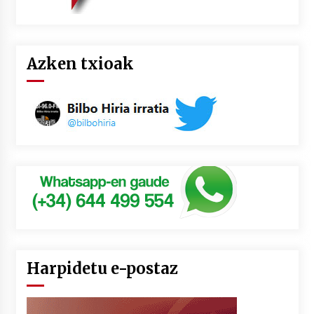
Azken txioak
Harpidetu e-postaz