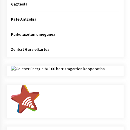
Gazteola
Kafe Antzokia
Kurkuluxetan umegunea
Zenbat Gara elkartea