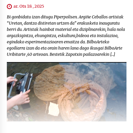
ar. Ots 18 , 2025
Bi gonbidatu izan ditugu Piperpolisen. Argiñe Ceballos artistak
“Uretan, dantza distiretan urtzen da” erakusketa inauguratu
berri du. Artistak hainbat material eta diziplinarekin, hala nola
argazkigintza, ehungintza, eskultura,bideoa eta instalazioa,
egindako esperimentazioaren emaitza da. BilboArteko
egoiliarra izan da eta orain haren lana dago ikusgai BilboArte
Uribitarte ,40 arteoan. Bestetik Zapotxin pailazoarekin […]