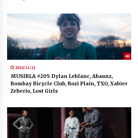
2023/11/21
MUSIBLA #205: Dylan Leblanc, Abaunz,
Bombay Bicycle Club, Rozi Plain, TXO, Xabier
Zeberio, Lost Girls