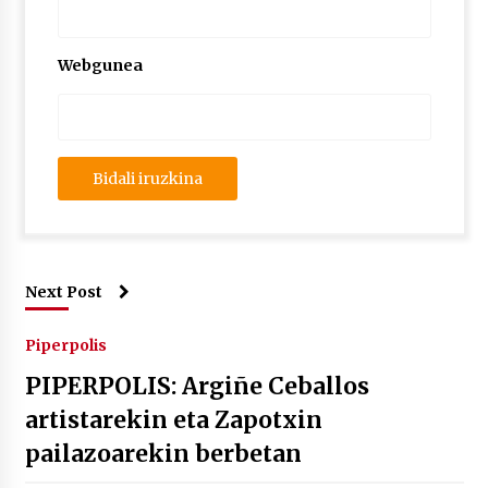
Webgunea
Next Post
Piperpolis
PIPERPOLIS: Argiñe Ceballos
artistarekin eta Zapotxin
pailazoarekin berbetan