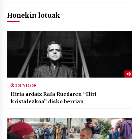
Honekin lotuak
2017/11/09
Hiria ardatz Rafa Ruedaren “Hiri
kristalezkoa” disko berrian