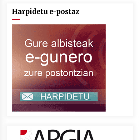
Harpidetu e-postaz