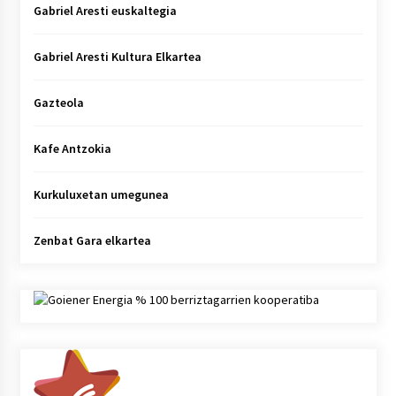
Gabriel Aresti euskaltegia
Gabriel Aresti Kultura Elkartea
Gazteola
Kafe Antzokia
Kurkuluxetan umegunea
Zenbat Gara elkartea