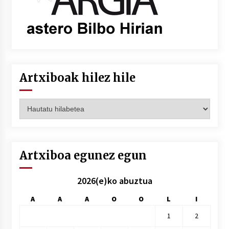
Artxiboak hilez hile
Artxiboak
hilez
hile
Artxiboa egunez egun
2026(e)ko abuztua
A
A
A
O
O
L
I
1
2