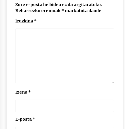
2026/07/03
Zure e-posta helbidea ez da argitaratuko.
Beharrezko eremuak
*
markatuta daude
MUSIBLA #297: Bide, Boards Of Canada, Somak,
Iruzkina
*
Tiga, Twisted Teens, Underscores, Habia
2026/07/02
Izena
*
E-posta
*