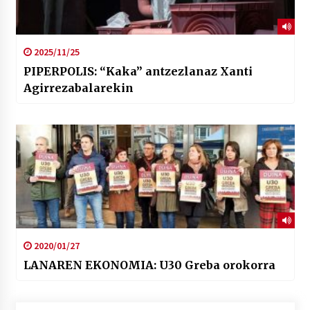
2025/11/25
PIPERPOLIS: “Kaka” antzezlanaz Xanti
Agirrezabalarekin
2020/01/27
LANAREN EKONOMIA: U30 Greba orokorra