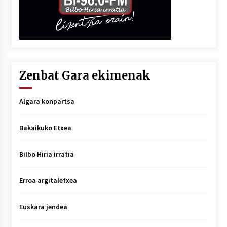
Zenbat Gara ekimenak
Algara konpartsa
Bakaikuko Etxea
Bilbo Hiria irratia
Erroa argitaletxea
Euskara jendea