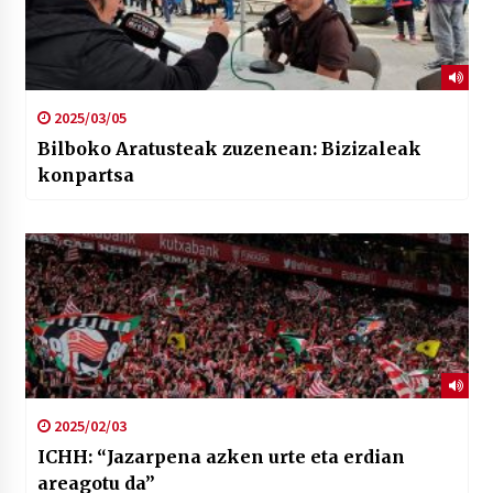
2025/03/05
Bilboko Aratusteak zuzenean: Bizizaleak
konpartsa
2025/02/03
ICHH: “Jazarpena azken urte eta erdian
areagotu da”