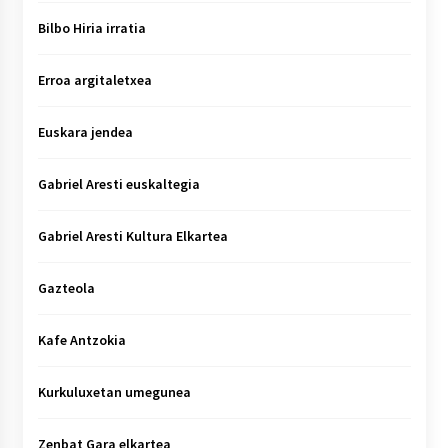
Bilbo Hiria irratia
Erroa argitaletxea
Euskara jendea
Gabriel Aresti euskaltegia
Gabriel Aresti Kultura Elkartea
Gazteola
Kafe Antzokia
Kurkuluxetan umegunea
Zenbat Gara elkartea