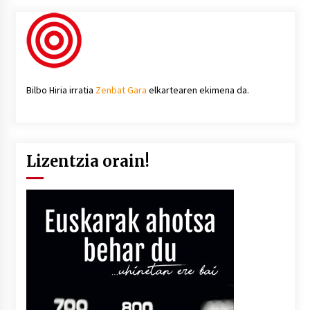
Bilbo Hiria irratia
Zenbat Gara
elkartearen ekimena da.
Lizentzia orain!