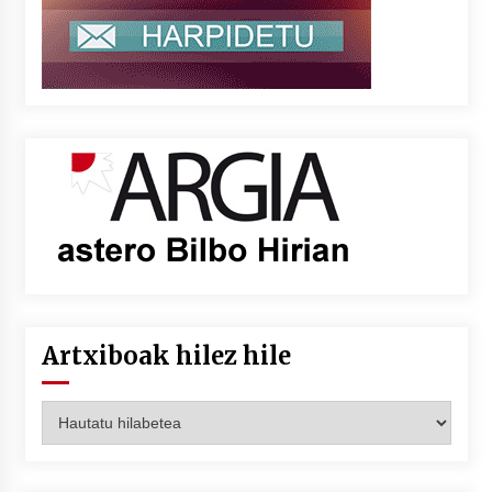
Artxiboak hilez hile
Artxiboak
hilez
hile