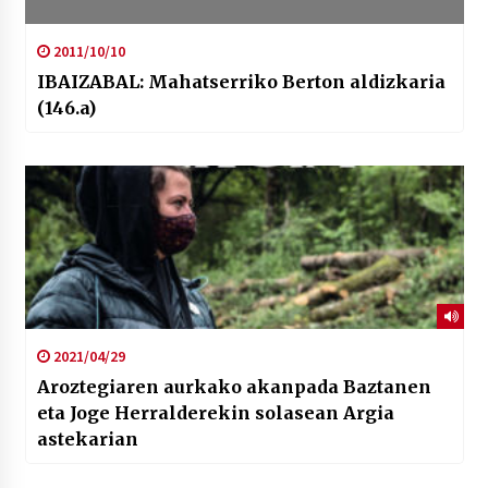
2011/10/10
IBAIZABAL: Mahatserriko Berton aldizkaria
(146.a)
2021/04/29
Aroztegiaren aurkako akanpada Baztanen
eta Joge Herralderekin solasean Argia
astekarian