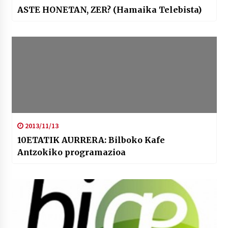
ASTE HONETAN, ZER? (Hamaika Telebista)
2013/11/13
10ETATIK AURRERA: Bilboko Kafe
Antzokiko programazioa