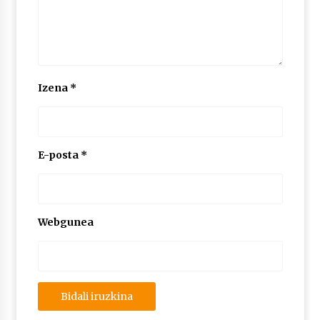
Izena
*
E-posta
*
Webgunea