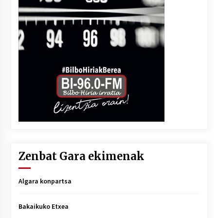
Zenbat Gara ekimenak
Algara konpartsa
Bakaikuko Etxea