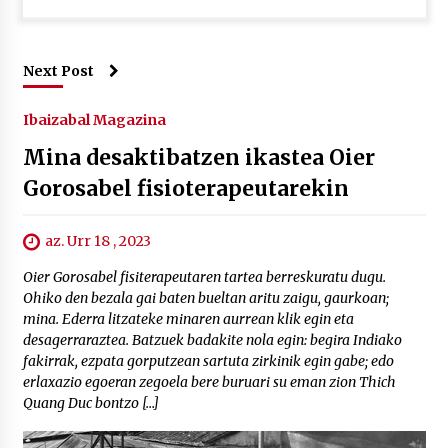
Next Post
Ibaizabal Magazina
Mina desaktibatzen ikastea Oier
Gorosabel fisioterapeutarekin
az. Urr 18 , 2023
Oier Gorosabel fisiterapeutaren tartea berreskuratu dugu.
Ohiko den bezala gai baten bueltan aritu zaigu, gaurkoan;
mina. Ederra litzateke minaren aurrean klik egin eta
desagerraraztea. Batzuek badakite nola egin: begira Indiako
fakirrak, ezpata gorputzean sartuta zirkinik egin gabe; edo
erlaxazio egoeran zegoela bere buruari su eman zion Thich
Quang Duc bontzo […]