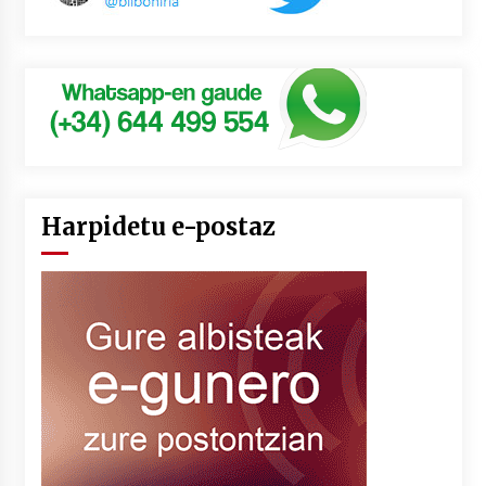
Harpidetu e-postaz