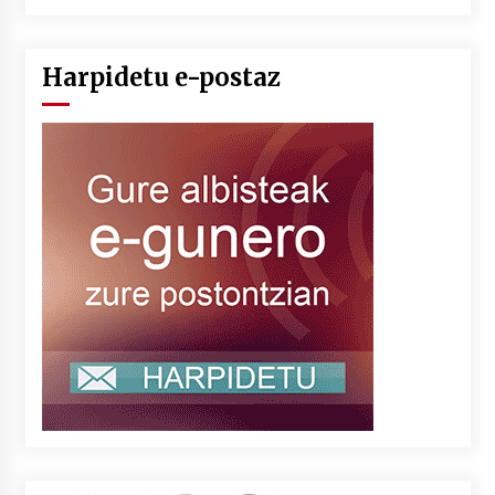
Harpidetu e-postaz