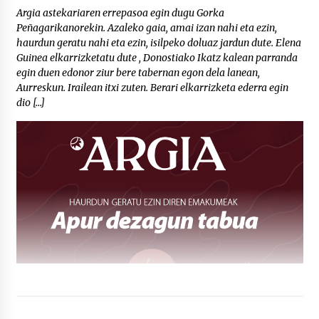
Argia astekariaren errepasoa egin dugu Gorka
Peñagarikanorekin. Azaleko gaia, amai izan nahi eta ezin,
haurdun geratu nahi eta ezin, isilpeko doluaz jardun dute. Elena
Guinea elkarrizketatu dute , Donostiako Ikatz kalean parranda
egin duen edonor ziur bere tabernan egon dela lanean,
Aurreskun. Irailean itxi zuten. Berari elkarrizketa ederra egin
dio […]