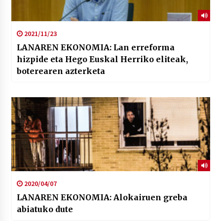
2021/11/23
LANAREN EKONOMIA: Lan erreforma
hizpide eta Hego Euskal Herriko eliteak,
boterearen azterketa
2020/04/07
LANAREN EKONOMIA: Alokairuen greba
abiatuko dute