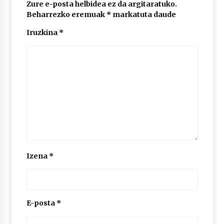
Zure e-posta helbidea ez da argitaratuko.
Beharrezko eremuak
*
markatuta daude
Iruzkina
*
Izena
*
E-posta
*