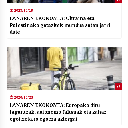
2023/10/19
LANAREN EKONOMIA: Ukraina eta
Palestinako gatazkek mundua sutan jarri
dute
2020/10/23
LANAREN EKONOMIA: Europako diru
laguntzak, autonomo faltsuak eta zahar
egoitzetako egoera aztergai