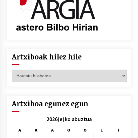
Artxiboak hilez hile
Artxiboak
hilez
hile
Artxiboa egunez egun
2026(e)ko abuztua
A
A
A
O
O
L
I