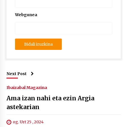
Webgunea
Next Post
Ibaizabal Magazina
Ama izan nahi eta ezin Argia
astekarian
og. Urt 25 , 2024