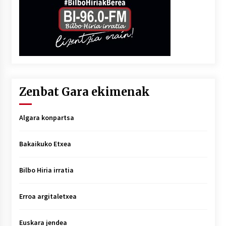
Zenbat Gara ekimenak
Algara konpartsa
Bakaikuko Etxea
Bilbo Hiria irratia
Erroa argitaletxea
Euskara jendea