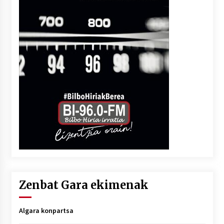
Zenbat Gara ekimenak
Algara konpartsa