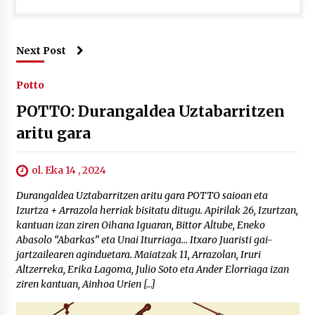
Next Post
Potto
POTTO: Durangaldea Uztabarritzen
aritu gara
ol. Eka 14 , 2024
Durangaldea Uztabarritzen aritu gara POTTO saioan eta
Izurtza + Arrazola herriak bisitatu ditugu. Apirilak 26, Izurtzan,
kantuan izan ziren Oihana Iguaran, Bittor Altube, Eneko
Abasolo “Abarkas” eta Unai Iturriaga… Itxaro Juaristi gai-
jartzailearen aginduetara. Maiatzak 11, Arrazolan, Iruri
Altzerreka, Erika Lagoma, Julio Soto eta Ander Elorriaga izan
ziren kantuan, Ainhoa Urien […]