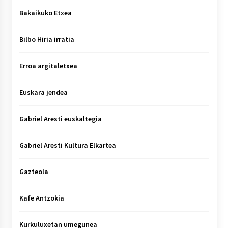
Bakaikuko Etxea
Bilbo Hiria irratia
Erroa argitaletxea
Euskara jendea
Gabriel Aresti euskaltegia
Gabriel Aresti Kultura Elkartea
Gazteola
Kafe Antzokia
Kurkuluxetan umegunea