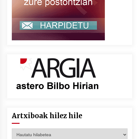
Artxiboak hilez hile
Artxiboak
hilez