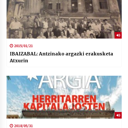
2015/01/21
IBAIZABAL: Antzinako argazki erakusketa
Atxurin
2018/05/31