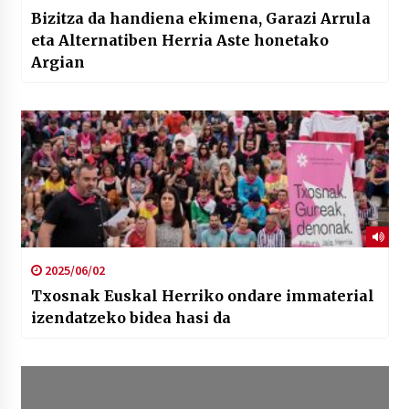
Bizitza da handiena ekimena, Garazi Arrula
eta Alternatiben Herria Aste honetako
Argian
2025/06/02
Txosnak Euskal Herriko ondare immaterial
izendatzeko bidea hasi da