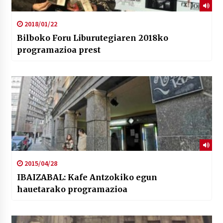
2018/01/22
Bilboko Foru Liburutegiaren 2018ko
programazioa prest
2015/04/28
IBAIZABAL: Kafe Antzokiko egun
hauetarako programazioa