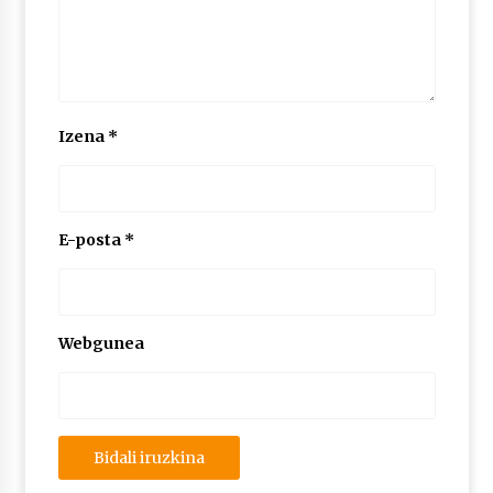
Izena
*
E-posta
*
Webgunea