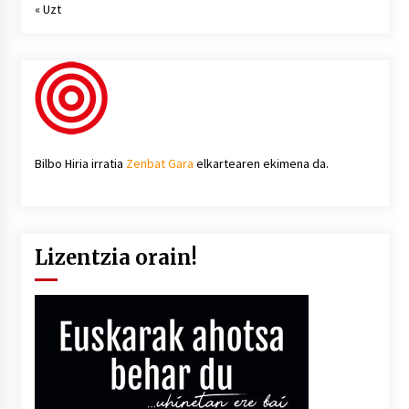
« Uzt
Bilbo Hiria irratia
Zenbat Gara
elkartearen ekimena da.
Lizentzia orain!